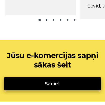
Ecvid, t
Jūsu e-komercijas sapņi
sākas šeit
Sāciet