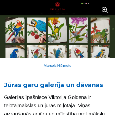
Marsels Nišimoto
Jūras garu galerija un dāvanas
Galerijas īpašniece Viktorija Goldena ir
tēlotājmākslas un jūras mīļotāja. Viņas
aizraušanās ar jūru un mīlestība pret mākslu