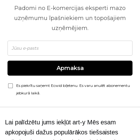
Padomi no
E-komercijas
eksperti mazo
uzņēmumu īpašniekiem un topošajiem
uzņēmējiem.
Apmaksa
Es piekrītu saņemt Ecwid biļetenu. Es varu anulēt abonementu
jebkurā laikā.
Lai palīdzētu jums iekļūt
art-y
Mēs esam
apkopojuši dažus populārākos tiešsaistes