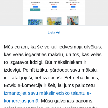
Lieta Art
Mēs ceram, ka šie veikali iedvesmoja cilvēkus,
kas vēlas iegādāties mākslu, un tos, kas vēlas
to izgatavot līdzīgi. Būt māksliniekam ir
izdevīgi. Pelnīt iztiku, pārdodot savu mākslu,
ir... atalgojoši, bet izaicinoši. Bet nebaidieties,
Ecwid e-komercija ir šeit, lai jums palīdzētu
izmantojiet savu māksliniecisko talantu e-
komercijas jomā
. Mūsu galvenais padoms: