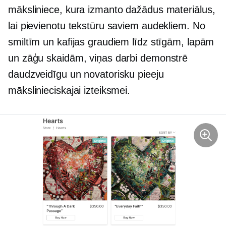
māksliniece, kura izmanto dažādus materiālus,
lai pievienotu tekstūru saviem audekliem. No
smiltīm un kafijas graudiem līdz stīgām, lapām
un zāģu skaidām, viņas darbi demonstrē
daudzveidīgu un novatorisku pieeju
mākslinieciskajai izteiksmei.