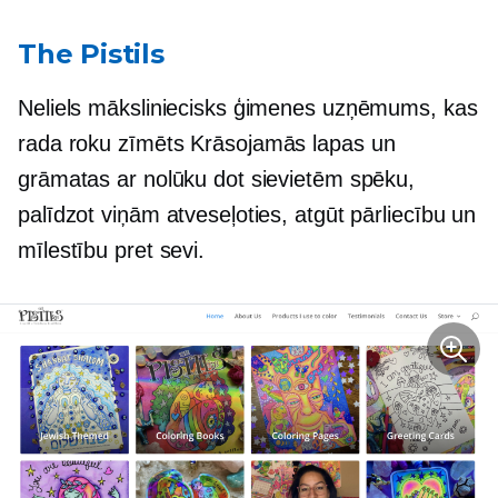
The Pistils
Neliels māksliniecisks ģimenes uzņēmums, kas
rada
roku zīmēts
Krāsojamās lapas un
grāmatas ar nolūku dot sievietēm spēku,
palīdzot viņām atveseļoties, atgūt pārliecību un
mīlestību pret sevi.