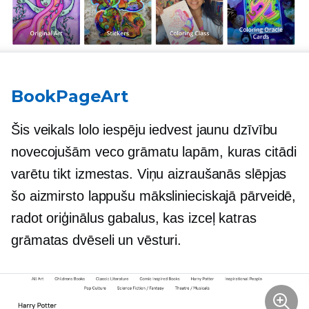
BookPageArt
Šis veikals lolo iespēju iedvest jaunu dzīvību
novecojušām veco grāmatu lapām, kuras citādi
varētu tikt izmestas. Viņu aizraušanās slēpjas
šo aizmirsto lappušu mākslinieciskajā pārveidē,
radot oriģinālus gabalus, kas izceļ katras
grāmatas dvēseli un vēsturi.