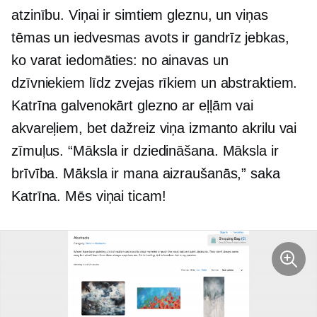
atzinību. Viņai ir simtiem gleznu, un viņas
tēmas un iedvesmas avots ir gandrīz jebkas,
ko varat iedomāties: no ainavas un
dzīvniekiem līdz zvejas rīkiem un abstraktiem.
Katrīna galvenokārt glezno ar eļļām vai
akvareļiem, bet dažreiz viņa izmanto akrilu vai
zīmuļus. “Māksla ir dziedināšana. Māksla ir
brīvība. Māksla ir mana aizraušanās,” saka
Katrīna. Mēs viņai ticam!