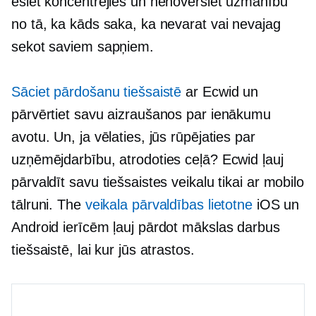
esiet koncentrējies un nenovērsiet uzmanību
no tā, ka kāds saka, ka nevarat vai nevajag
sekot saviem sapņiem.
Sāciet pārdošanu tiešsaistē
ar Ecwid un
pārvērtiet savu aizraušanos par ienākumu
avotu. Un, ja vēlaties, jūs rūpējaties par
uzņēmējdarbību, atrodoties ceļā? Ecwid ļauj
pārvaldīt savu tiešsaistes veikalu tikai ar mobilo
tālruni. The
veikala pārvaldības lietotne
iOS un
Android ierīcēm ļauj pārdot mākslas darbus
tiešsaistē, lai kur jūs atrastos.