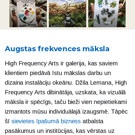
Augstas frekvences māksla
High Frequency Arts ir galerija, kas saviem
klientiem piedāvā īstu mākslas darbu un
dizaina instalāciju okeānu. Džila Lemana, High
Frequency Arts dibinātāja, uzskata, ka vizuālā
māksla ir spēcīgs, taču bieži vien nepietiekami
izmantots mūsu individuālajā izaugsmē. Tāpēc
šī
sievietes īpašumā
bizness
atbalsta
pasākumus un institūcijas, kas vērstas uz