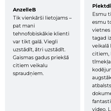
Piektd
AnzelleB
Esmu ti
Tik vienkārši lietojams –
esmu to
pat mani
vietnes
tehnofobiskākie klienti
tagad i
var tikt galā. Viegli
veikalā
uzstādīt, ātri uzstādīt.
citiem
Gaismas gadus priekšā
tīmekļa 
citiem veikalu
kodējum
spraudņiem.
augstā
atbalsts
dokume
fantast
video. L