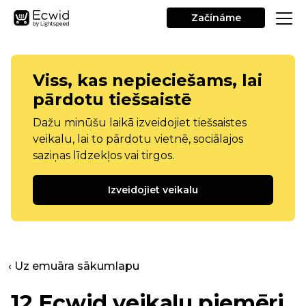
Začínáme
Viss, kas nepieciešams, lai
pārdotu tiešsaistē
Dažu minūšu laikā izveidojiet tiešsaistes
veikalu, lai to pārdotu vietnē, sociālajos
saziņas līdzekļos vai tirgos.
Izveidojiet veikalu
‹ Uz emuāra sākumlapu
12 Ecwid veikalu piemēri,