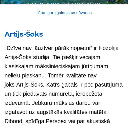
Jūras garu galerija un dāvanas
Artijs-Šoks
“Dzīve nav jāuztver pārāk nopietni” ir filozofija
Artijs-Šoks
studija. Tie piešķir vecajam
klasiskajam mākslinieciskajam jūtīgumam
nelielu pieskaņu. Tomēr kvalitāte nav
joks
Artijs-Šoks.
Katrs gabals ir
pēc pasūtījuma
un tiek piedāvāts numurētā, ierobežotā
izdevumā. Jebkuru mākslas darbu var
izgatavot uz augstākās kvalitātes matēta
Dibond, spīdīga Perspex vai pat akustiskā