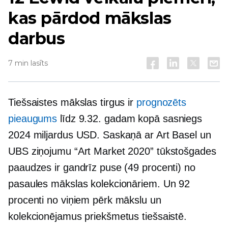
kas pārdod mākslas
darbus
7 min lasīts
Tiešsaistes mākslas tirgus ir
prognozēts
pieaugums
līdz 9.32. gadam kopā sasniegs
2024 miljardus USD. Saskaņā ar Art Basel un
UBS ziņojumu “Art Market 2020” tūkstošgades
paaudzes ir gandrīz puse (49 procenti) no
pasaules mākslas kolekcionāriem. Un 92
procenti no viņiem pērk mākslu un
kolekcionējamus priekšmetus tiešsaistē.