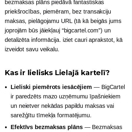
bezmaksas plāns piedāvā fantastiskas
priekšrocības, piemēram, bez transakciju
maksas, pielāgojamu URL (tā kā beigās jums
joprojām būs jāiekļauj “bigcartel.com”) un
detalizēta informācija.
iziet cauri
aprakstot, kā
izveidot savu veikalu.
Kas ir lielisks Lielajā kartelī?
Lieliski piemērots iesācējiem
— BigCartel
ir paredzēts mazo uzņēmumu īpašniekiem
un neietver nekādas papildu maksas vai
sarežģītu tīmekļa formatējumu.
Efektīvs bezmaksas plāns
— Bezmaksas