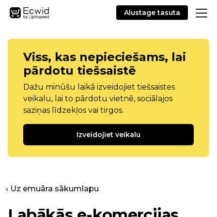
Alustage tasuta
Viss, kas nepieciešams, lai
pārdotu tiešsaistē
Dažu minūšu laikā izveidojiet tiešsaistes
veikalu, lai to pārdotu vietnē, sociālajos
saziņas līdzekļos vai tirgos.
Izveidojiet veikalu
‹ Uz emuāra sākumlapu
Labākās e-komercijas