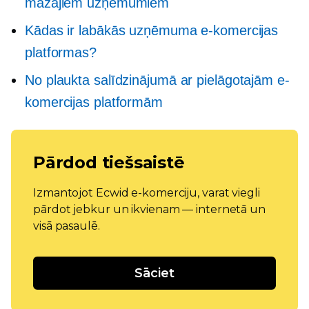
mazajiem uzņēmumiem
Kādas ir labākās uzņēmuma e-komercijas
platformas?
No plaukta
salīdzinājumā ar pielāgotajām e-
komercijas platformām
Pārdod tiešsaistē
Izmantojot Ecwid e-komerciju, varat viegli
pārdot jebkur un ikvienam — internetā un
visā pasaulē.
Sāciet