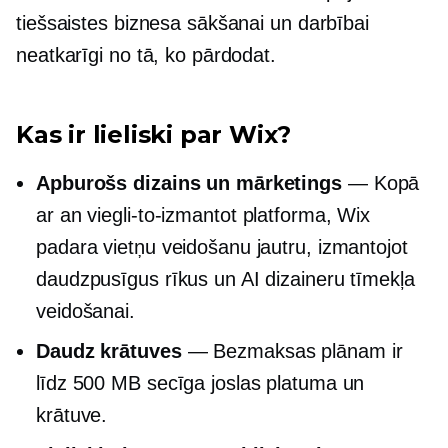
tiešsaistes biznesa sākšanai un darbībai
neatkarīgi no tā, ko pārdodat.
Kas ir lieliski par Wix?
Apburošs dizains un mārketings
— Kopā
ar an
viegli-to-izmantot
platforma, Wix
padara vietņu veidošanu jautru, izmantojot
daudzpusīgus rīkus un AI dizaineru tīmekļa
veidošanai.
Daudz krātuves
— Bezmaksas plānam ir
līdz 500 MB secīga joslas platuma un
krātuve.