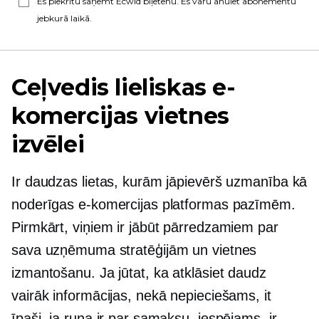
Es piekrītu saņemt Ecwid biļetenu. Es varu anulēt abonementu
jebkurā laikā.
Ceļvedis lieliskas e-
komercijas vietnes
izvēlei
Ir daudzas lietas, kurām jāpievērš uzmanība kā
noderīgas e-komercijas platformas pazīmēm.
Pirmkārt, viņiem ir jābūt pārredzamiem par
sava uzņēmuma stratēģijām un vietnes
izmantošanu. Ja jūtat, ka atklāsiet daudz
vairāk informācijas, nekā nepieciešams, it
īpaši, ja runa ir par samaksu, iespējams, ir