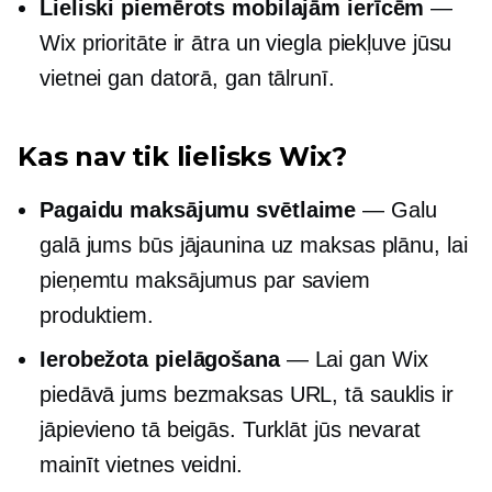
Lieliski piemērots mobilajām ierīcēm
—
Wix prioritāte ir ātra un viegla piekļuve jūsu
vietnei gan datorā, gan tālrunī.
Kas nav tik lielisks Wix?
Pagaidu maksājumu svētlaime
— Galu
galā jums būs jājaunina uz maksas plānu, lai
pieņemtu maksājumus par saviem
produktiem.
Ierobežota pielāgošana
— Lai gan Wix
piedāvā jums bezmaksas URL, tā sauklis ir
jāpievieno tā beigās. Turklāt jūs nevarat
mainīt vietnes veidni.