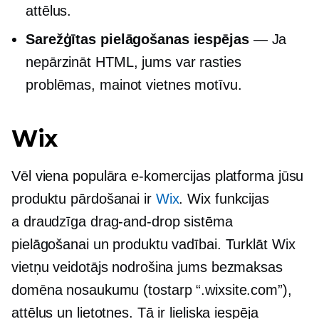
attēlus.
Sarežģītas pielāgošanas iespējas
— Ja
nepārzināt HTML, jums var rasties
problēmas, mainot vietnes motīvu.
Wix
Vēl viena populāra e-komercijas platforma jūsu
produktu pārdošanai ir
Wix
. Wix funkcijas
a
draudzīga
drag-and-drop
sistēma
pielāgošanai un produktu vadībai. Turklāt Wix
vietņu veidotājs nodrošina jums bezmaksas
domēna nosaukumu (tostarp “.wixsite.com”),
attēlus un lietotnes. Tā ir lieliska iespēja