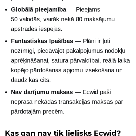
Globālā pieejamība
— Pieejams
50 valodās, vairāk nekā 80 maksājumu
apstrādes iespējas.
Fantastiskas īpašības
— Plāni ir ļoti
nozīmīgi, piedāvājot pakalpojumus nodokļu
aprēķināšanai, satura pārvaldībai,
reālā laika
kopējo pārdošanas apjomu izsekošana un
daudz kas cits.
Nav darījumu maksas
— Ecwid paši
neprasa nekādas transakcijas maksas par
pārdotajām precēm.
Kas gan nav tik lielisks Ecwid?