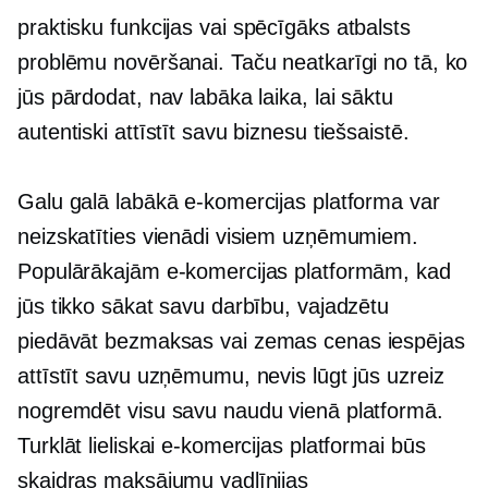
praktisku
funkcijas vai spēcīgāks atbalsts
problēmu novēršanai. Taču neatkarīgi no tā, ko
jūs pārdodat, nav labāka laika, lai sāktu
autentiski attīstīt savu biznesu tiešsaistē.
Galu galā labākā e-komercijas platforma var
neizskatīties vienādi visiem uzņēmumiem.
Populārākajām e-komercijas platformām, kad
jūs tikko sākat savu darbību, vajadzētu
piedāvāt bezmaksas vai
zemas cenas
iespējas
attīstīt savu uzņēmumu, nevis lūgt jūs uzreiz
nogremdēt visu savu naudu vienā platformā.
Turklāt lieliskai e-komercijas platformai būs
skaidras maksājumu vadlīnijas