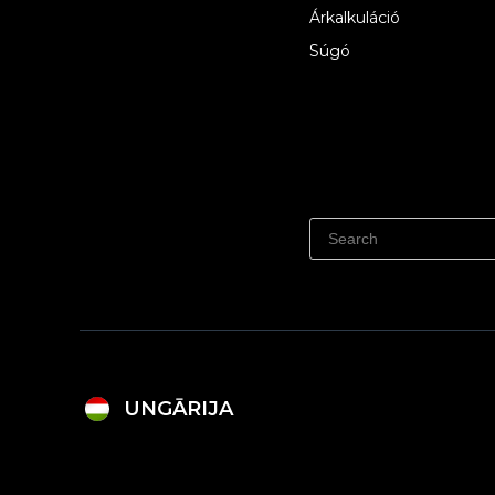
Árkalkuláció
Súgó
UNGĀRIJA