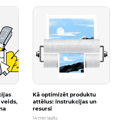
ijas
Kā optimizēt produktu
 veids,
attēlus: instrukcijas un
ma
resursi
14 min lasīts