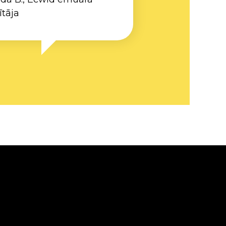
ītāja