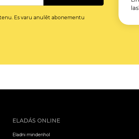
las
ļetenu. Es varu anulēt abonementu
ELADÁS ONLINE
Eladni mindenhol