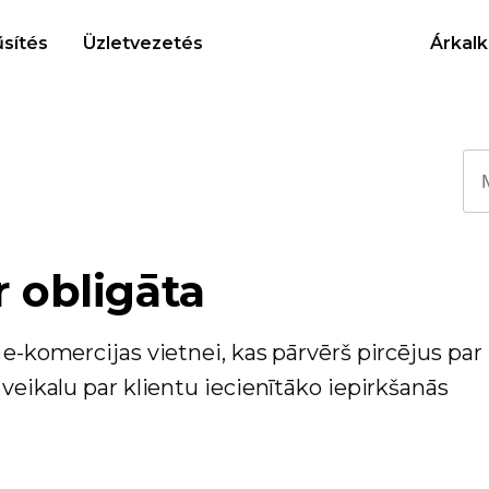
sítés
Üzletvezetés
Árkalk
r obligāta
 e-komercijas vietnei, kas pārvērš pircējus par
 veikalu par klientu iecienītāko iepirkšanās