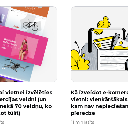
ai vietnei izvēlēties
Kā izveidot e-komerc
rcijas veidni (un
vietni: vienkāršākais
 nekā 70 veidņu, ko
kam nav nepiecieša
t tūlīt)
pieredze
īts
11 min lasīts