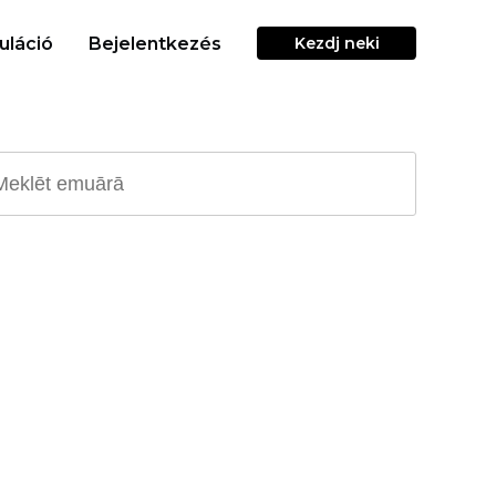
uláció
Bejelentkezés
Kezdj neki