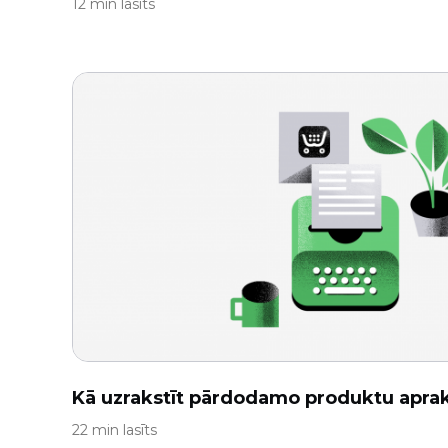
12 min lasīts
Kā uzrakstīt pārdodamo produktu apra
22 min lasīts