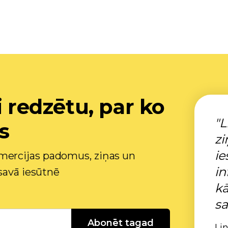
i redzētu, par ko
"L
s
zi
ie
ercijas padomus, ziņas un
in
savā iesūtnē
kā
sa
Abonēt tagad
Li