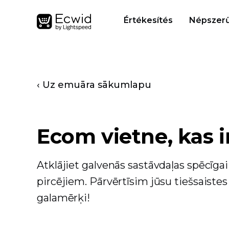
Értékesítés
Népszerű
‹ Uz emuāra sākumlapu
Ecom vietne, kas i
Atklājiet galvenās sastāvdaļas spēcīgai
pircējiem. Pārvērtīsim jūsu tiešsaistes
galamērķi!