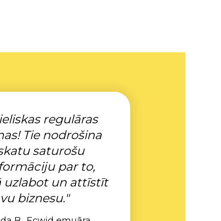
ieliskas regulāras
ņas! Tie nodrošina
skatu saturošu
formāciju par to,
 uzlabot un attīstīt
vu biznesu."
nda B., Ecwid emuāra