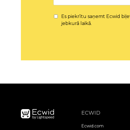
Es piekrītu saņemt Ecwid bi
jebkurā laikā.
ECWID
Ecwid.com