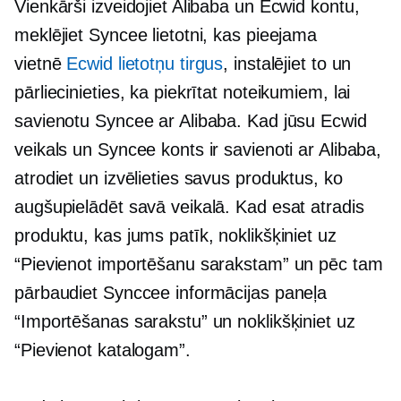
Vienkārši izveidojiet Alibaba un Ecwid kontu,
meklējiet Syncee lietotni, kas pieejama
vietnē
Ecwid lietotņu tirgus
, instalējiet to un
pārliecinieties, ka piekrītat noteikumiem, lai
savienotu Syncee ar Alibaba. Kad jūsu Ecwid
veikals un Syncee konts ir savienoti ar Alibaba,
atrodiet un izvēlieties savus produktus, ko
augšupielādēt savā veikalā. Kad esat atradis
produktu, kas jums patīk, noklikšķiniet uz
“Pievienot importēšanu sarakstam” un pēc tam
pārbaudiet Synccee informācijas paneļa
“Importēšanas sarakstu” un noklikšķiniet uz
“Pievienot katalogam”.