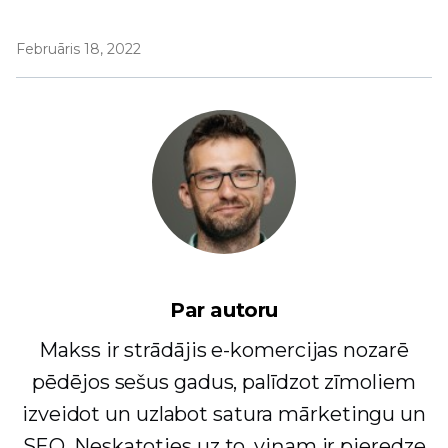
Februāris 18, 2022
Par autoru
Makss ir strādājis e-komercijas nozarē
pēdējos sešus gadus, palīdzot zīmoliem
izveidot un uzlabot satura mārketingu un
SEO. Neskatoties uz to, viņam ir pieredze