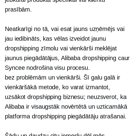
prasībām.
Neatkarīgi no tā, vai esat jauns uzņēmējs vai
jau iedibināts, kas vēlas izveidot jaunu
dropshipping zīmolu vai vienkārši meklējat
jaunus piegādātājus, Alibaba dropshipping caur
Syncee nodrošina visu procesu.
bez problēmām
un vienkārši. Šī galu galā ir
vienkāršākā metode, ko varat izmantot,
uzsākot dropshipping biznesu; neuzsverot, ka
Alibaba ir visaugstāk novērtētā un uzticamākā
platforma dropshipping piegādātāju atrašanai.
Šādu un daudzu citu iemeslu dēļ mēs