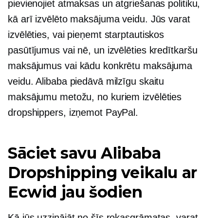
pievienojiet atmaksas un atgriešanas politiku,
kā arī izvēlēto maksājuma veidu. Jūs varat
izvēlēties, vai pieņemt starptautiskos
pasūtījumus vai nē, un izvēlēties kredītkaršu
maksājumus vai kādu konkrētu maksājuma
veidu. Alibaba piedāvā milzīgu skaitu
maksājumu metožu, no kuriem izvēlēties
dropshippers, izņemot PayPal.
Sāciet savu Alibaba
Dropshipping veikalu ar
Ecwid jau šodien
Kā jūs uzzinājāt no šīs rokasgrāmatas, varat