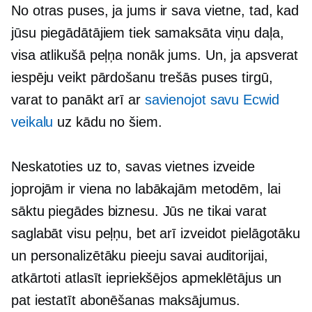
No otras puses, ja jums ir sava vietne, tad, kad
jūsu piegādātājiem tiek samaksāta viņu daļa,
visa atlikušā peļņa nonāk jums. Un, ja apsverat
iespēju veikt pārdošanu trešās puses tirgū,
varat to panākt arī ar
savienojot savu Ecwid
veikalu
uz kādu no šiem.
Neskatoties uz to, savas vietnes izveide
joprojām ir viena no labākajām metodēm, lai
sāktu piegādes biznesu. Jūs ne tikai varat
saglabāt visu peļņu, bet arī izveidot pielāgotāku
un personalizētāku pieeju savai auditorijai,
atkārtoti atlasīt iepriekšējos apmeklētājus un
pat iestatīt abonēšanas maksājumus.