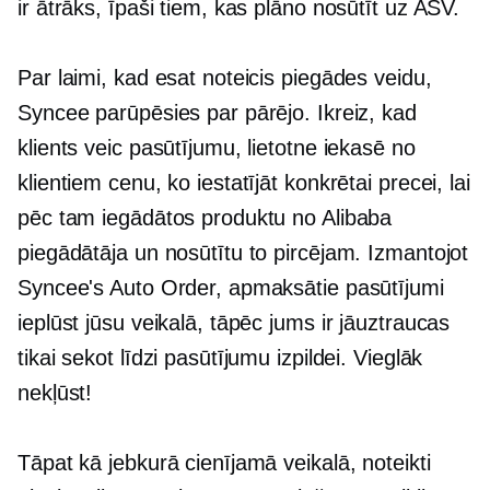
ir ātrāks, īpaši tiem, kas plāno nosūtīt uz ASV.
Par laimi, kad esat noteicis piegādes veidu,
Syncee parūpēsies par pārējo. Ikreiz, kad
klients veic pasūtījumu, lietotne iekasē no
klientiem cenu, ko iestatījāt konkrētai precei, lai
pēc tam iegādātos produktu no Alibaba
piegādātāja un nosūtītu to pircējam. Izmantojot
Syncee's Auto Order, apmaksātie pasūtījumi
ieplūst jūsu veikalā, tāpēc jums ir jāuztraucas
tikai sekot līdzi pasūtījumu izpildei. Vieglāk
nekļūst!
Tāpat kā jebkurā cienījamā veikalā, noteikti