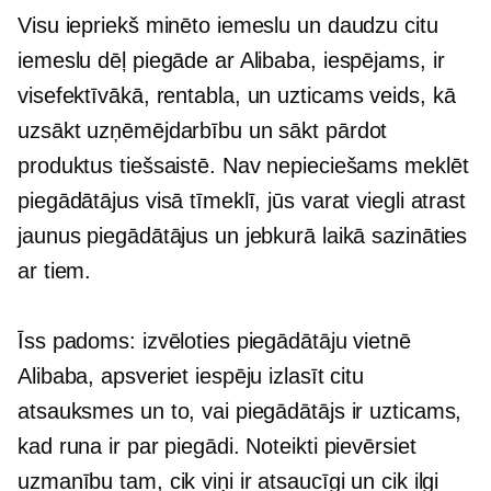
Visu iepriekš minēto iemeslu un daudzu citu
iemeslu dēļ piegāde ar Alibaba, iespējams, ir
visefektīvākā,
rentabla,
un uzticams veids, kā
uzsākt uzņēmējdarbību un sākt pārdot
produktus tiešsaistē. Nav nepieciešams meklēt
piegādātājus visā tīmeklī, jūs varat viegli atrast
jaunus piegādātājus un jebkurā laikā sazināties
ar tiem.
Īss padoms: izvēloties piegādātāju vietnē
Alibaba, apsveriet iespēju izlasīt citu
atsauksmes un to, vai piegādātājs ir uzticams,
kad runa ir par piegādi. Noteikti pievērsiet
uzmanību tam, cik viņi ir atsaucīgi un cik ilgi