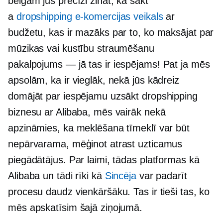
beigām jūs precīzi zināt, kā sākt
a
dropshipping e-komercijas veikals
ar
budžetu, kas ir mazāks par to, ko maksājat par
mūzikas vai kustību straumēšanu
pakalpojums — jā
tas ir iespējams! Pat ja mēs
apsolām, ka ir vieglāk, nekā jūs kādreiz
domājāt par iespējamu uzsākt dropshipping
biznesu ar Alibaba, mēs vairāk nekā
apzināmies, ka meklēšana tīmeklī var būt
nepārvarama, mēģinot atrast uzticamus
piegādātājus. Par laimi, tādas platformas kā
Alibaba un tādi rīki kā
Sincēja
var padarīt
procesu daudz vienkāršāku. Tas ir tieši tas, ko
mēs apskatīsim šajā ziņojumā.