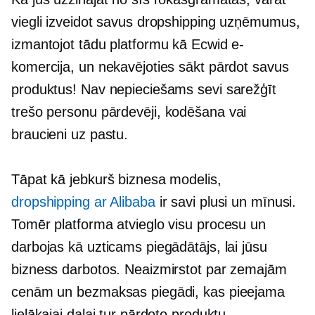
viegli izveidot savus dropshipping uzņēmumus,
izmantojot tādu platformu kā Ecwid e-
komercija, un nekavējoties sākt pārdot savus
produktus! Nav nepieciešams sevi sarežģīt
trešo personu
pārdevēji, kodēšana vai
braucieni uz pastu.
Tāpat kā jebkurš biznesa modelis,
dropshipping ar Alibaba
ir savi plusi un mīnusi.
Tomēr platforma atvieglo visu procesu un
darbojas kā uzticams piegādātājs, lai jūsu
bizness darbotos. Neaizmirstot par zemajām
cenām un bezmaksas piegādi, kas pieejama
lielākajai daļai tur pārdoto produktu.