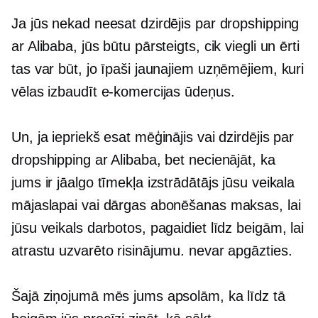
Ja jūs nekad neesat dzirdējis par dropshipping
ar Alibaba, jūs būtu pārsteigts, cik viegli un ērti
tas var būt, jo īpaši jaunajiem uzņēmējiem, kuri
vēlas izbaudīt e-komercijas ūdeņus.
Un, ja iepriekš esat mēģinājis vai dzirdējis par
dropshipping ar Alibaba, bet necienājāt, ka
jums ir jāalgo tīmekļa izstrādātājs jūsu veikala
mājaslapai vai dārgas abonēšanas maksas, lai
jūsu veikals darbotos, pagaidiet līdz beigām, lai
atrastu uzvarēto risinājumu. nevar apgāzties.
Šajā ziņojumā mēs jums apsolām, ka līdz tā