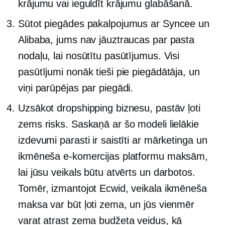
krājumu vai ieguldīt krājumu glabāšanā.
Sūtot piegādes pakalpojumus ar Syncee un
Alibaba, jums nav jāuztraucas par pasta
nodaļu, lai nosūtītu pasūtījumus. Visi
pasūtījumi nonāk tieši pie piegādātāja, un
viņi parūpējas par piegādi.
Uzsākot dropshipping biznesu, pastāv ļoti
zems risks. Saskaņā ar šo modeli lielākie
izdevumi parasti ir saistīti ar mārketinga un
ikmēneša e-komercijas platformu maksām,
lai jūsu veikals būtu atvērts un darbotos.
Tomēr, izmantojot Ecwid, veikala ikmēneša
maksa var būt ļoti zema, un jūs vienmēr
varat atrast zema budžeta veidus, kā