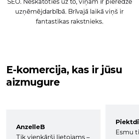
SEO. Neskatoties uz to, viņam ir pieredze
uzņēmējdarbībā. Brīvajā laikā viņš ir
fantastikas rakstnieks.
E-komercija, kas ir jūsu
aizmugure
Piektd
AnzelleB
Esmu ti
Tik vienkārši lietojams –