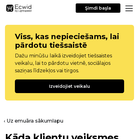
Şimdi başla
Viss, kas nepieciešams, lai
pārdotu tiešsaistē
Dažu minūšu laikā izveidojiet tiešsaistes
veikalu, lai to pārdotu vietnē, sociālajos
saziņas līdzekļos vai tirgos.
Izveidojiet veikalu
‹ Uz emuāra sākumlapu
Kāda klientu veiksmes