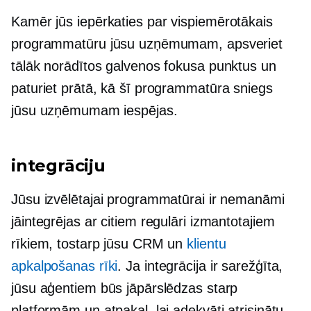
Kamēr jūs iepērkaties par
vispiemērotākais
programmatūru jūsu uzņēmumam, apsveriet
tālāk norādītos galvenos fokusa punktus un
paturiet prātā, kā šī programmatūra sniegs
jūsu uzņēmumam iespējas.
integrāciju
Jūsu izvēlētajai programmatūrai ir nemanāmi
jāintegrējas ar citiem regulāri izmantotajiem
rīkiem, tostarp jūsu CRM un
klientu
apkalpošanas rīki
. Ja integrācija ir sarežģīta,
jūsu aģentiem būs jāpārslēdzas starp
platformām un atpakaļ, lai adekvāti atrisinātu