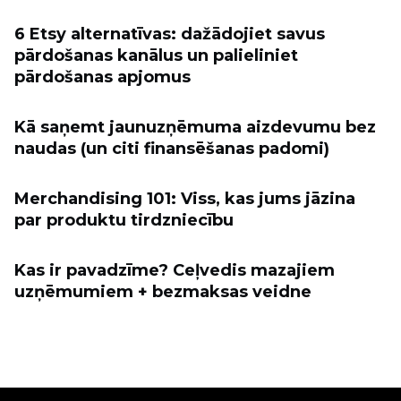
6 Etsy alternatīvas: dažādojiet savus
pārdošanas kanālus un palieliniet
pārdošanas apjomus
Kā saņemt jaunuzņēmuma aizdevumu bez
naudas (un citi finansēšanas padomi)
Merchandising 101: Viss, kas jums jāzina
par produktu tirdzniecību
Kas ir pavadzīme? Ceļvedis mazajiem
uzņēmumiem + bezmaksas veidne