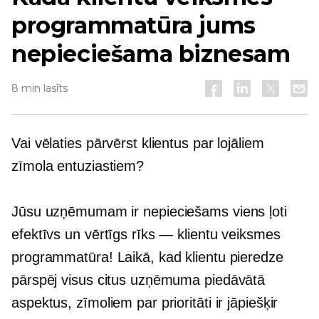
programmatūra jums
nepieciešama biznesam
8 min lasīts
Vai vēlaties pārvērst klientus par lojāliem
zīmola entuziastiem?
Jūsu uzņēmumam ir nepieciešams viens ļoti
efektīvs un vērtīgs rīks — klientu veiksmes
programmatūra! Laikā, kad klientu pieredze
pārspēj visus citus uzņēmuma piedāvātā
aspektus, zīmoliem par prioritāti ir jāpiešķir