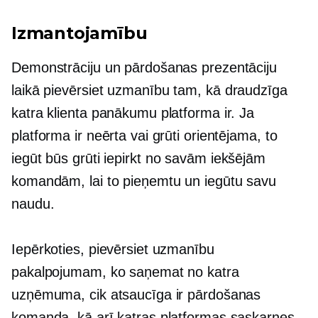
Izmantojamību
Demonstrāciju un pārdošanas prezentāciju
laikā pievērsiet uzmanību tam, kā
draudzīga
katra klienta panākumu platforma ir. Ja
platforma ir neērta vai grūti orientējama, to
iegūt būs grūti
iepirkt
no savām iekšējām
komandām, lai to pieņemtu un iegūtu savu
naudu.
Iepērkoties, pievērsiet uzmanību
pakalpojumam, ko saņemat no katra
uzņēmuma, cik atsaucīga ir pārdošanas
komanda, kā arī katras platformas saskarnes