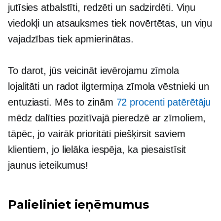
jutīsies atbalstīti, redzēti un sadzirdēti. Viņu
viedokļi un atsauksmes tiek novērtētas, un viņu
vajadzības tiek apmierinātas.
To darot, jūs veicināt ievērojamu zīmola
lojalitāti un radot
ilgtermiņa
zīmola vēstnieki un
entuziasti. Mēs to zinām
72 procenti patērētāju
mēdz dalīties pozitīvajā pieredzē ar zīmoliem,
tāpēc, jo vairāk prioritāti piešķirsit saviem
klientiem, jo ​​lielāka iespēja, ka piesaistīsit
jaunus ieteikumus!
Palieliniet ieņēmumus