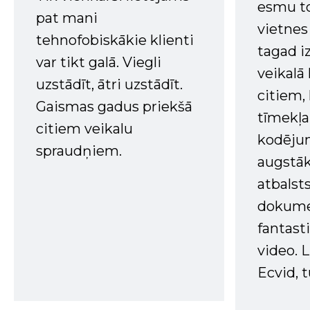
esmu to
pat mani
vietnes
tehnofobiskākie klienti
tagad i
var tikt galā. Viegli
veikalā
uzstādīt, ātri uzstādīt.
citiem
Gaismas gadus priekšā
tīmekļa 
citiem veikalu
kodējum
spraudņiem.
augstā
atbalsts
dokume
fantast
video. L
Ecvid, t