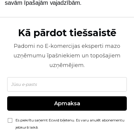
savām īpašajām vajadzībām.
Kā pārdot tiešsaistē
Padomi no
E-komercijas
eksperti mazo
uzņēmumu īpašniekiem un topošajiem
uzņēmējiem.
Apmaksa
Es piekrītu saņemt Ecwid biļetenu. Es varu anulēt abonementu
jebkurā laikā.