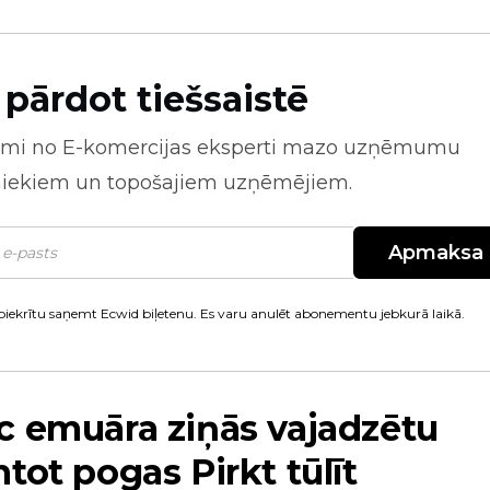
 pārdot tiešsaistē
mi no
E-komercijas
eksperti mazo uzņēmumu
niekiem un topošajiem uzņēmējiem.
Apmaksa
piekrītu saņemt Ecwid biļetenu. Es varu anulēt abonementu jebkurā laikā.
 emuāra ziņās vajadzētu
tot pogas Pirkt tūlīt