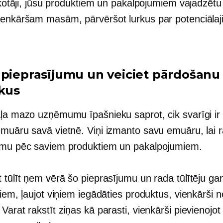
sekotāji, jūsu produktiem un pakalpojumiem vajadzētu
ienkāršam masām, pārvēršot lurkus par potenciāla
 pieprasījumu un veiciet pārdošanu
ikus
aļa mazo uzņēmumu īpašnieku saprot, cik svarīgi ir 
emuāru savā vietnē. Viņi izmanto savu emuāru, lai r
umu pēc saviem produktiem un pakalpojumiem.
t tūlīt ņem vērā šo pieprasījumu un rada tūlītēju g
tiem, ļaujot viņiem iegādāties produktus, vienkārši n
Varat rakstīt ziņas kā parasti, vienkārši pievienojot 