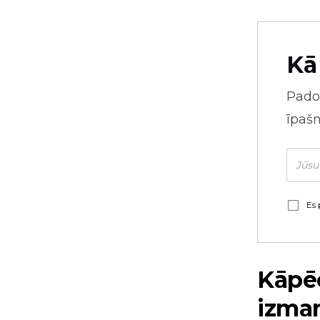
Kā
Pado
īpaš
Es 
Kāpēc
izman