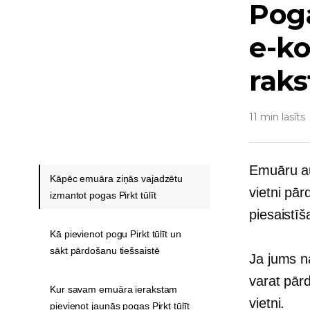
Poga
e-k
raks
11 min lasīts
Emuāru aut
Kāpēc emuāra ziņās vajadzētu
vietni pā
izmantot pogas Pirkt tūlīt
piesaistī
Kā pievienot pogu Pirkt tūlīt un
sākt pārdošanu tiešsaistē
Ja jums na
varat pār
Kur savam emuāra ierakstam
vietni.
pievienot jaunās pogas Pirkt tūlīt