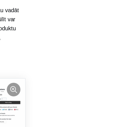
jau vadāt
līt var
roduktu
,