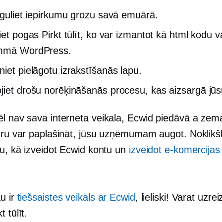
ieguliet iepirkumu grozu savā emuārā.
iet pogas Pirkt tūlīt, ko var izmantot kā html kodu v
mmā WordPress.
niet pielāgotu izrakstīšanās lapu.
jiet drošu norēķināšanās procesu, kas aizsargā jūsu
ēl nav sava interneta veikala, Ecwid piedāvā a
zema
uru var paplašināt, jūsu uzņēmumam augot. Noklikšķi
tu, kā izveidot Ecwid kontu un
izveidot e-komercijas
u ir
tiešsaistes veikals ar Ecwid
, lieliski! Varat uzrei
 tūlīt.