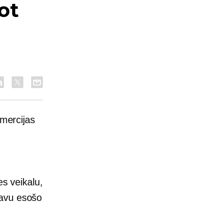
ot
omercijas
es veikalu,
savu esošo