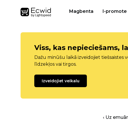
Magbenta
I-promote
Viss, kas nepieciešams, la
Dažu minūšu laikā izveidojiet tiešsaistes ve
līdzekļos vai tirgos.
Izveidojiet veikalu
‹ Uz emuā