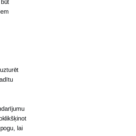
 būt
jiem
uzturēt
adītu
andarījumu
oklikšķinot
pogu, lai