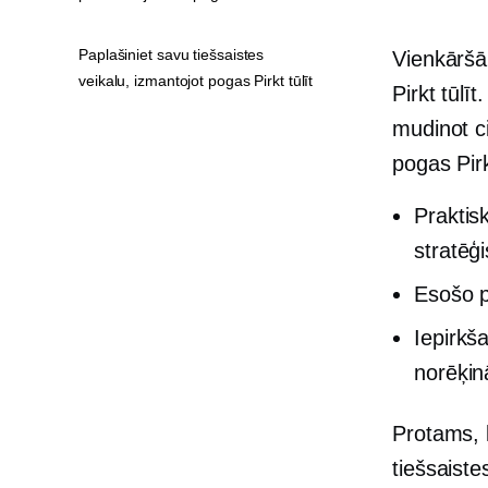
Paplašiniet savu tiešsaistes
Vienkāršā
veikalu, izmantojot pogas Pirkt tūlīt
Pirkt tūlī
mudinot c
pogas Pirk
Praktis
stratēģi
Esošo p
Iepirkš
norēķin
Protams, l
tiešsaiste