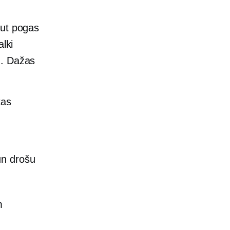
aut pogas
lki
u. Dažas
tas
un drošu
m