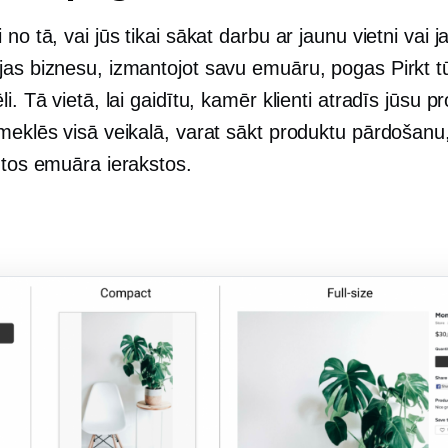
 no tā, vai jūs tikai sākat darbu ar jaunu vietni vai 
jas biznesu, izmantojot savu emuāru, pogas Pirkt tū
li. Tā vietā, lai gaidītu, kamēr klienti atradīs jūsu p
 meklēs visā veikalā, varat sākt produktu pārdošanu
 tos emuāra ierakstos.