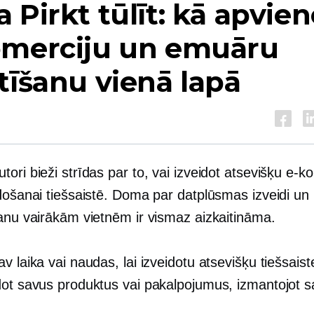
 Pirkt tūlīt: kā apvien
omerciju un emuāru
tīšanu vienā lapā
ori bieži strīdas par to, vai izveidot atsevišķu e-k
rdošanai tiešsaistē. Doma par datplūsmas izveidi un
šanu vairākām vietnēm ir vismaz aizkaitināma.
v laika vai naudas, lai izveidotu atsevišķu tiešsaist
dot savus produktus vai pakalpojumus, izmantojot 