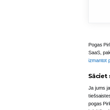
Pogas Pirk
SaaS, pa
izmantot p
Sāciet
Ja jums ja
tiešsaiste
pogas Pirk