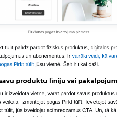
Pirkšanas pogas izkārtojuma piemērs
t tūlīt palīdz pārdot fiziskus produktus, digitālos p
kalpojumus un abonementus. Ir
vairāki veidi, kā var
ogas Pirkt tūlīt
jūsu vietnē. Šeit ir tikai daži.
 savu produktu līniju vai pakalpoju
u ir izveidota vietne, varat pārdot savus produktus
s veikala, izmantojot pogas Pirkt tūlīt. Ievietojot sa
t tūlīt, jūs izveidojat acīmredzamus CTA. Un, tā kā