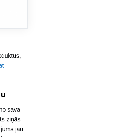
roduktus,
at
mu
 no sava
vās ziņās
 jums jau