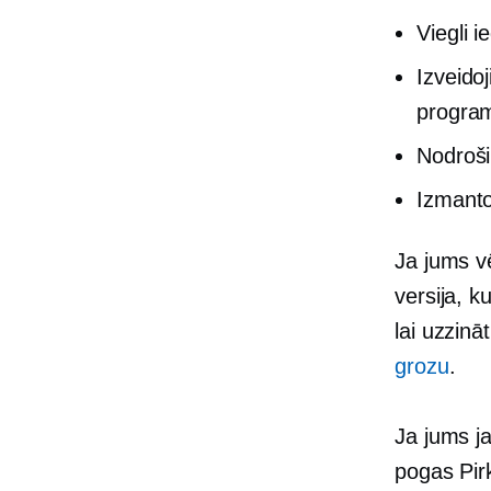
Viegli 
Izveidoj
progra
Nodroši
Izmanto
Ja jums v
versija, k
lai uzzinā
grozu
.
Ja jums ja
pogas Pirkt