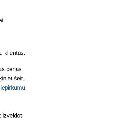
ai
 klientus.
s cenas
niet šeit,
 iepirkumu
z izveidot