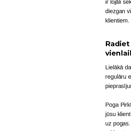
ir lojāli 
diezgan v
klientiem.
Radiet
vienla
Lielākā d
regulāru 
pieprasīj
Poga Pirk
jūsu klien
uz pogas. 