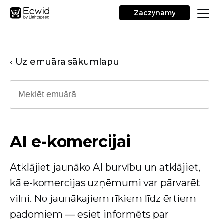
Zaczynamy
‹ Uz emuāra sākumlapu
AI e-komercijai
Atklājiet jaunāko AI burvību un atklājiet,
kā e-komercijas uzņēmumi var pārvarēt
vilni. No jaunākajiem rīkiem līdz ērtiem
padomiem — esiet informēts par