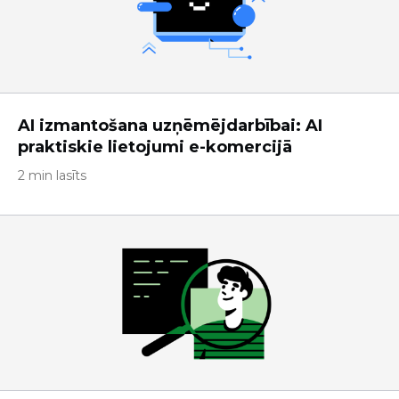
AI izmantošana uzņēmējdarbībai: AI
praktiskie lietojumi e-komercijā
2 min lasīts