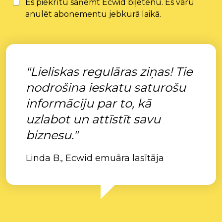
Es piekrītu saņemt Ecwid biļetenu. Es varu
anulēt abonementu jebkurā laikā.
"Lieliskas regulāras ziņas! Tie
nodrošina ieskatu saturošu
informāciju par to, kā
uzlabot un attīstīt savu
biznesu."
Linda B., Ecwid emuāra lasītāja