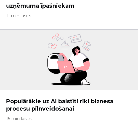
uzņēmuma īpašniekam
11 min lasīts
Populārākie uz AI balstīti rīki biznesa
procesu pilnveidošanai
15 min lasīts