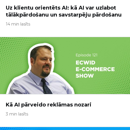
Uz klientu orientēts AI: kā AI var uzlabot
tālākpārdošanu un savstarpēju pārdošanu
14 min lasīts
Kā AI pārveido reklāmas nozari
3 min lasīts