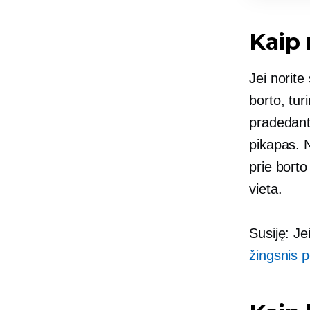
Kaip 
Jei norite
borto, tu
pradedant 
pikapas. N
prie borto
vieta.
Susiję: Je
žingsnis p