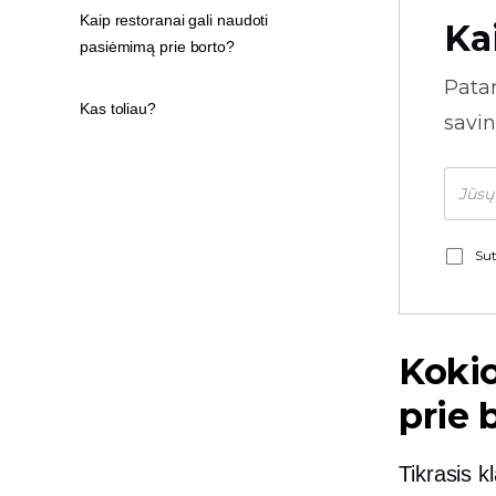
Kaip restoranai gali naudoti
Ka
pasiėmimą prie borto?
Pata
Kas toliau?
savin
Sut
Kokio
prie 
Tikrasis 