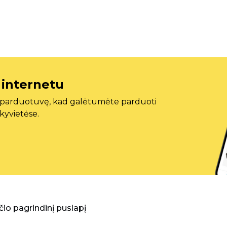
 internetu
ę parduotuvę, kad galėtumėte parduoti
ekyvietėse.
aščio pagrindinį puslapį