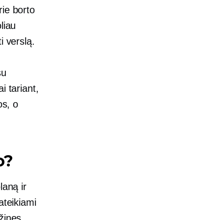
rie borto
liau
i verslą.
u
 tariant,
os, o
o?
laną ir
ateikiami
žines