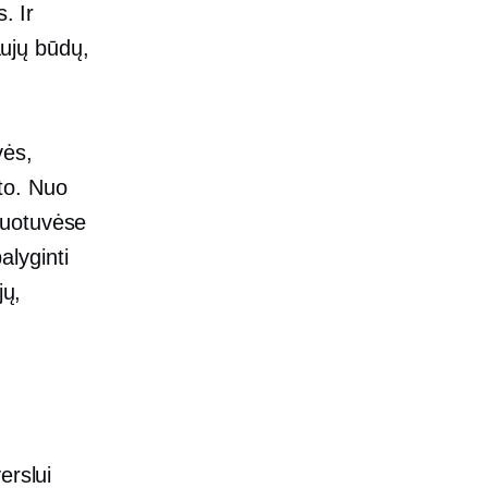
. Ir
aujų būdų,
ės,
to. Nuo
duotuvėse
lyginti
jų,
erslui