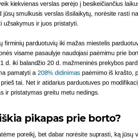
eik kiekvienas verslas perėjo į besikeičiančius laikus
d jūsų smulkusis verslas išsilaikytų, norėsite rasti n
ti užsakymus ir juos pristatyti.
ų firminių parduotuvių iki
mažas miestelis
parduotuv
nės visame pasaulyje naudojasi paėmimu prie bor
 1 d. iki balandžio 20 d. mažmeninės prekybos par
ma pamatyti a
208% didinimas
paėmimo iš krašto, pa
prieš tai. Net ir atidarius parduotuves po modifikaci
s ir pristatymas greitu metu nedings.
iškia pikapas prie borto?
ėme poreikį, bet dabar norėsite suprasti, ką jūsų v