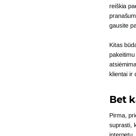
reiškia pa
pranašumų 
gausite pa
Kitas būda
pakeitimu 
atsiėmimas
klientai i
Bet k
Pirma, pri
suprasti, 
internetu,