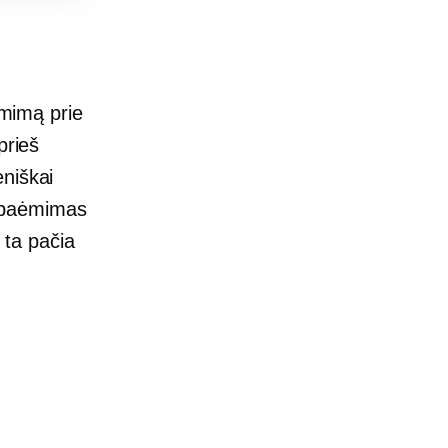
ėmimą prie
prieš
niškai
e, paėmimas
 ta pačia