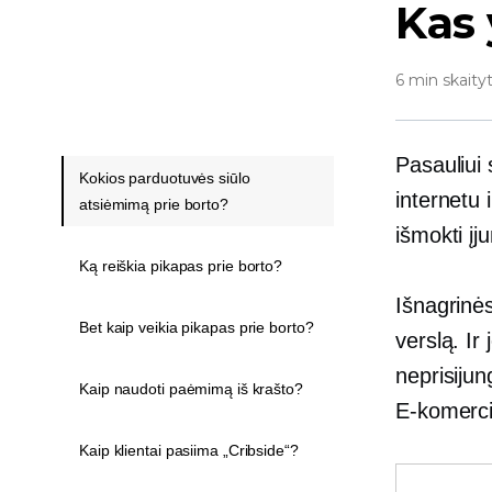
Kas 
6 min skaity
Pasauliui 
Kokios parduotuvės siūlo
internetu 
atsiėmimą prie borto?
išmokti įj
Ką reiškia pikapas prie borto?
Išnagrinės
Bet kaip veikia pikapas prie borto?
verslą. Ir
neprisijun
Kaip naudoti paėmimą iš krašto?
E-komerci
Kaip klientai pasiima „Cribside“?