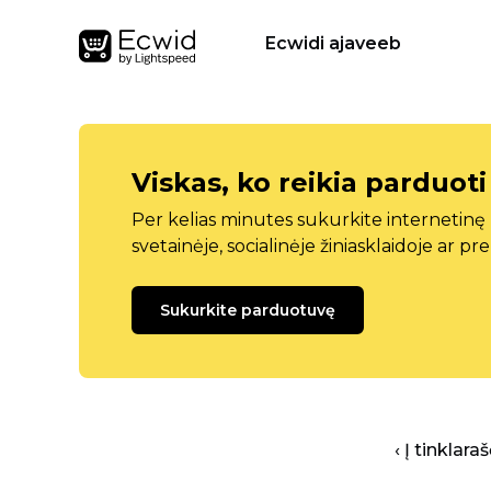
Ecwidi ajaveeb
Viskas, ko reikia parduoti
Per kelias minutes sukurkite internetin
svetainėje, socialinėje žiniasklaidoje ar pr
Sukurkite parduotuvę
‹ Į tinklar