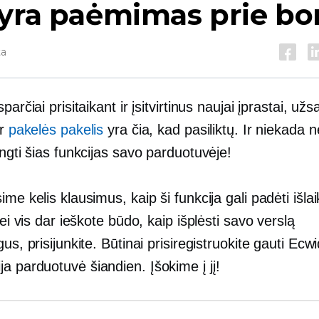
yra paėmimas prie bo
ta
sparčiai prisitaikant ir įsitvirtinus naujai įprastai, u
ir
pakelės pakelis
yra čia, kad pasiliktų. Ir niekada 
ungti šias funkcijas savo parduotuvėje!
ime kelis klausimus, kaip ši funkcija gali padėti išlai
 jei vis dar ieškote būdo, kaip išplėsti savo verslą
gus, prisijunkite. Būtinai prisiregistruokite gauti Ecw
ja
parduotuvė šiandien. Įšokime į jį!