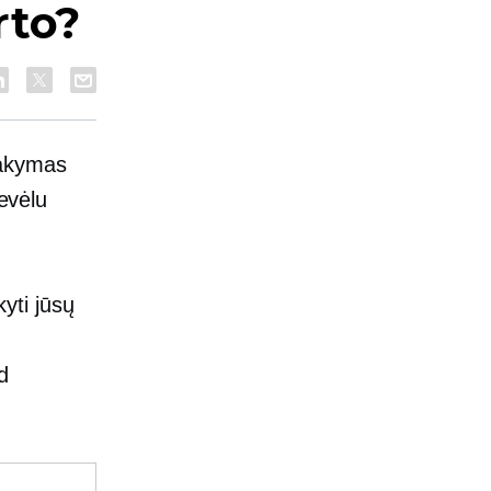
rto?
žsakymas
nevėlu
kyti jūsų
id