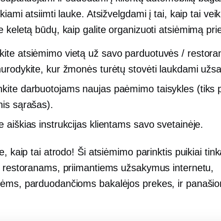
kiami atsiimti lauke. Atsižvelgdami į tai, kaip tai veik
 keletą būdų, kaip galite organizuoti atsiėmimą prie
kite atsiėmimo vietą už savo parduotuvės / restora
 nurodykite, kur žmonės turėtų stovėti laukdami už
nkite darbuotojams naujas paėmimo taisykles (tiks 
nis sąrašas).
e aiškias instrukcijas klientams savo svetainėje.
e, kaip tai atrodo! Ši atsiėmimo parinktis puikiai tin
s restoranams, priimantiems užsakymus internetu,
ėms, parduodančioms bakalėjos prekes, ir panaši