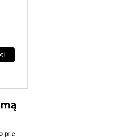
ti
mimą
o prie