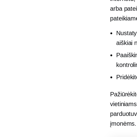
arba patei
pateikiame
Nustaty
aiškiai
Paaiški
kontroli
Pridėkit
Pažiūrėkit
vietiniam
parduotuv
įmonėms.