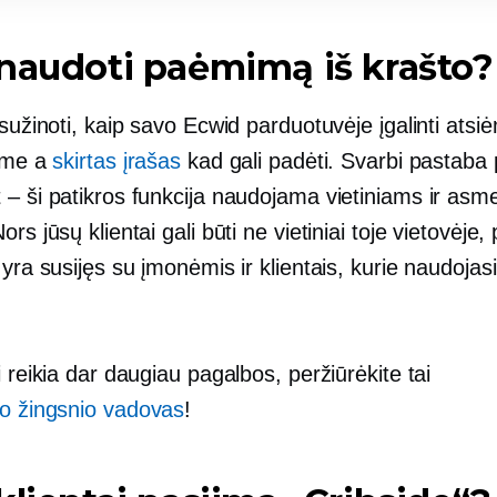
naudoti paėmimą iš krašto?
 sužinoti, kaip savo Ecwid parduotuvėje įgalinti atsi
rime a
skirtas įrašas
kad gali padėti. Svarbi pastaba 
– ši patikros funkcija naudojama vietiniams ir
asme
ors jūsų klientai gali būti ne vietiniai toje vietovėj
 yra susijęs su įmonėmis ir klientais, kurie naudojasi
i reikia dar daugiau pagalbos, peržiūrėkite tai
o žingsnio
vadovas
!