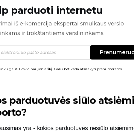
ip parduoti internetu
rimai iš
e-komercija
ekspertai smulkaus verslo
inkams ir trokštantiems verslininkams.
Prenumeruo
inku gauti Ecwid naujienlaiškį. Galiu bet kada atsisakyti prenumeratos.
s parduotuvės siūlo atsiė
borto?
klausimas yra
-
kokios parduotuvės nesiūlo atsiėmim