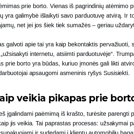
ėmimas prie borto. Vienas iš pagrindinių atėmimo p
yra galimybė išlaikyti savo parduotuvę atvirą. Ir to
jamų, net jei jos šiek tiek sumažės – geriau uždaryt
s galvoti apie tai yra kaip bekontaktis
pervažiuoti,
s
„užsisakyti internetu, atsiimti
parduotuvėje“.
Trumpai
 prie borto yra būdas, kuriuo įmonės gali likti atvir
r darbuotojai apsaugomi
asmeninis ryšys
Susisiekti.
aip veikia pikapas prie bort
eš įgalindami paėmimą iš krašto, turėsite parengti p
kaip jis veikia. Tai paprastas procesas: užsakymai p
 supakuojami ir sudedami į klientų automobilių baga