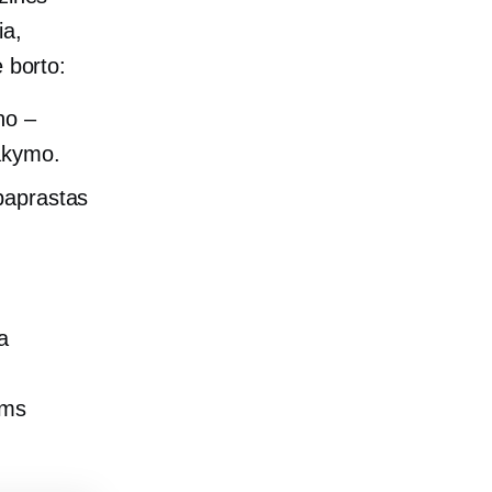
ia,
 borto:
no –
sakymo.
paprastas
ka
oms