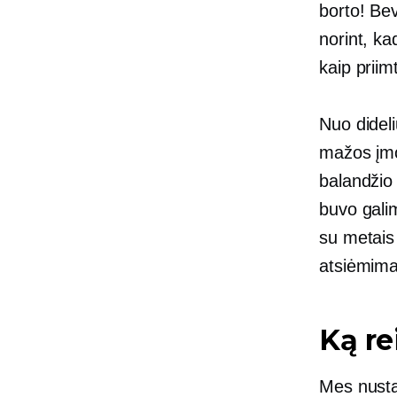
borto! Bev
norint, ka
kaip priim
Nuo dideli
mažos įmo
balandžio
buvo gali
su metais 
atsiėmima
Ką re
Mes nustat