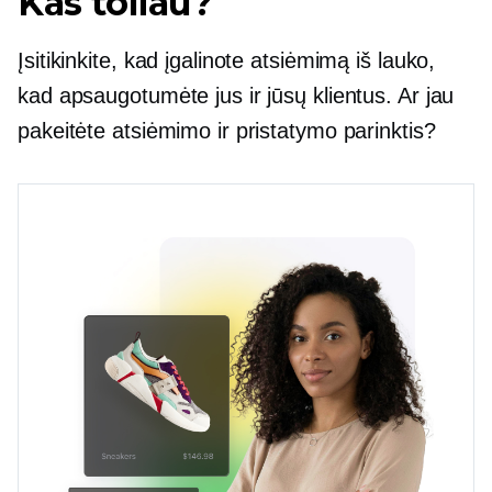
Kas toliau?
Įsitikinkite, kad įgalinote atsiėmimą iš lauko,
kad apsaugotumėte jus ir jūsų klientus. Ar jau
pakeitėte atsiėmimo ir pristatymo parinktis?