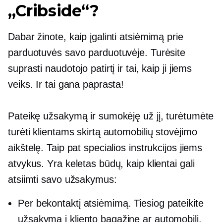
„Cribside“?
Dabar žinote, kaip įgalinti atsiėmimą prie
parduotuvės savo parduotuvėje. Turėsite
suprasti naudotojo patirtį ir tai, kaip ji jiems
veiks. Ir tai gana paprasta!
Pateikę užsakymą ir sumokėję už jį, turėtumėte
turėti klientams skirtą automobilių stovėjimo
aikštelę. Taip pat specialios instrukcijos jiems
atvykus. Yra keletas būdų, kaip klientai gali
atsiimti savo užsakymus:
Per bekontaktį atsiėmimą. Tiesiog pateikite
užsakymą į kliento bagažinę ar automobilį,