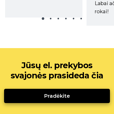
Labai a
rokai!
Jūsų el. prekybos
svajonės prasideda čia
Pradėkite