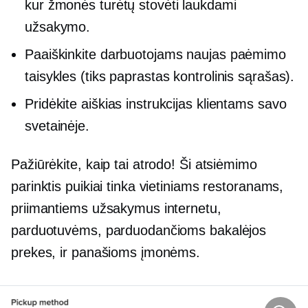
kur žmonės turėtų stovėti laukdami
užsakymo.
Paaiškinkite darbuotojams naujas paėmimo
taisykles (tiks paprastas kontrolinis sąrašas).
Pridėkite aiškias instrukcijas klientams savo
svetainėje.
Pažiūrėkite, kaip tai atrodo! Ši atsiėmimo
parinktis puikiai tinka vietiniams restoranams,
priimantiems užsakymus internetu,
parduotuvėms, parduodančioms bakalėjos
prekes, ir panašioms įmonėms.