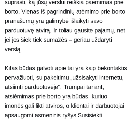
suprasti, ką jūsų verslui reiškia paėmimas prie
borto. Vienas iš pagrindinių atėmimo prie borto
pranašumų yra galimybė išlaikyti savo
parduotuvę atvirą. Ir toliau gausite pajamų, net
jei jos šiek tiek sumažės – geriau uždaryti
verslą.
Kitas būdas galvoti apie tai yra kaip bekontaktis
pervažiuoti,
su pakeitimu „užsisakyti internetu,
atsiimti
parduotuvėje“.
Trumpai tariant,
atsiėmimas prie borto yra būdas, kuriuo
įmonės gali likti atviros, o klientai ir darbuotojai
apsaugomi
asmeninis ryšys
Susisiekti.