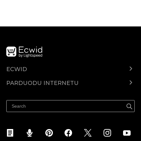
ECWID
Ecwid.com
PARDUODU INTERNETU
Kainodara
Parduodu visur
Pagalbos centras
Parduodu Facebook
Parduodu Instagram