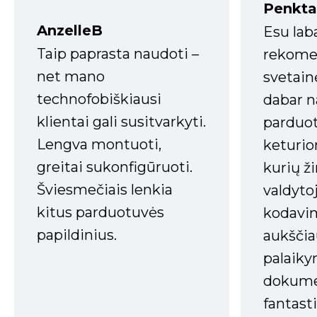
Penkta
AnzelleB
Esu lab
Taip paprasta naudoti –
rekomen
net mano
svetain
technofobiškiausi
dabar n
klientai gali susitvarkyti.
parduot
Lengva montuoti,
keturio
greitai sukonfigūruoti.
kurių ži
Šviesmečiais lenkia
valdyto
kitus parduotuvės
kodavim
papildinius.
aukščia
palaiky
dokume
fantasti