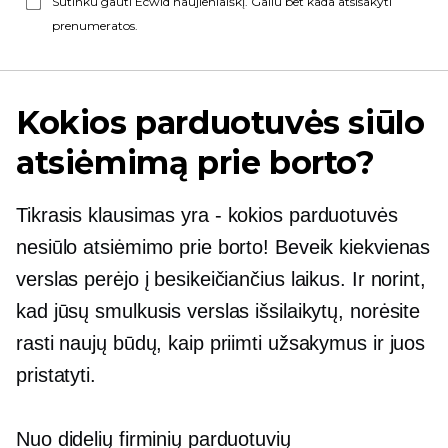
Sutinku gauti Ecwid naujienlaiškį. Galiu bet kada atsisakyti
prenumeratos.
Kokios parduotuvės siūlo
atsiėmimą prie borto?
Tikrasis klausimas yra
-
kokios parduotuvės
nesiūlo atsiėmimo prie borto! Beveik kiekvienas
verslas perėjo į besikeičiančius laikus. Ir norint,
kad jūsų smulkusis verslas išsilaikytų, norėsite
rasti naujų būdų, kaip priimti užsakymus ir juos
pristatyti.
Nuo didelių firminių parduotuvių