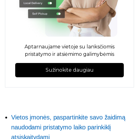
Aptarnaujame vietoje su lanksčiomis
pristatymo ir atsiėmimo galimybėmis
Sužinokite daugiau
Vietos įmonės, paspartinkite savo žaidimą
naudodami pristatymo laiko parinkiklį
atsiskaitydami