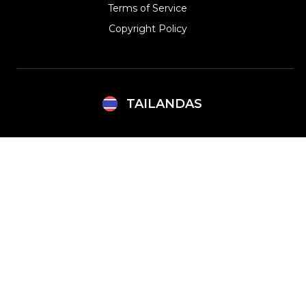
Terms of Service
Copyright Policy‎
TAILANDAS
Argentina
Lithuania
Brazil
Mexico
Bulgaria
Netherlands
Canada (English)
Norway