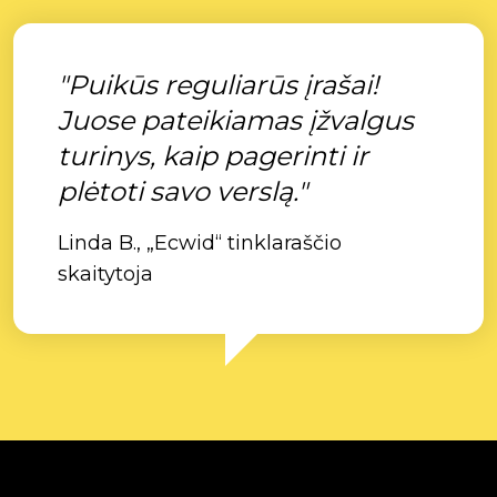
"Puikūs reguliarūs įrašai!
Juose pateikiamas įžvalgus
turinys, kaip pagerinti ir
plėtoti savo verslą."
Linda B., „Ecwid“ tinklaraščio
skaitytoja