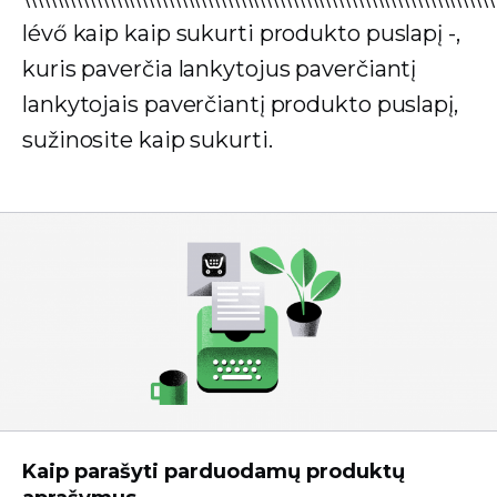
lévő kaip kaip sukurti produkto puslapį -,
kuris paverčia lankytojus paverčiantį
lankytojais paverčiantį produkto puslapį,
sužinosite kaip sukurti.
Kaip parašyti parduodamų produktų