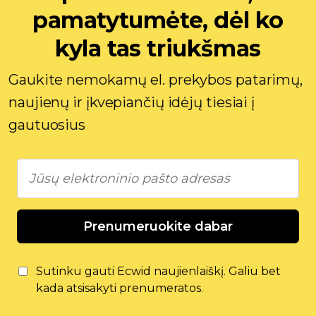
pamatytumėte, dėl ko
kyla tas triukšmas
Gaukite nemokamų el. prekybos patarimų,
naujienų ir įkvepiančių idėjų tiesiai į
gautuosius
Prenumeruokite dabar
Sutinku gauti Ecwid naujienlaiškį. Galiu bet
kada atsisakyti prenumeratos.