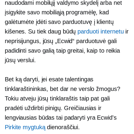
naudodami mobilųjį valdymo skydelį arba net
įsigykite savo mobiliąją programėlę, kad
galėtumėte įdėti savo parduotuvę į klientų
kišenes. Su tiek daug būdų
parduoti internetu
ir
neprisijungus, jūsų „Ecwid“ parduotuvė gali
padidinti savo galią taip greitai, kaip to reikia
jūsų verslui.
Bet ką daryti, jei esate talentingas
tinklaraštininkas, bet dar ne verslo žmogus?
Tokiu atveju jūsų tinklaraštis taip pat gali
pradėti uždirbti pinigų. Greičiausias ir
lengviausias būdas tai padaryti yra Ecwid's
Pirkite mygtuką
dienoraščiui.