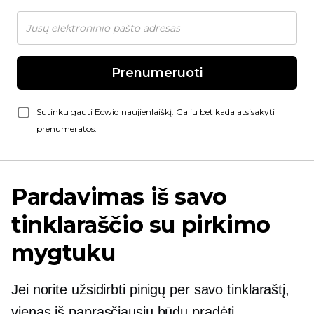
Prenumeruoti
Sutinku gauti Ecwid naujienlaiškį. Galiu bet kada atsisakyti
prenumeratos.
Pardavimas iš savo
tinklaraščio su pirkimo
mygtuku
Jei norite užsidirbti pinigų per savo tinklaraštį,
vienas iš paprasčiausių būdų pradėti