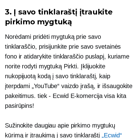
3. Į savo tinklaraštį įtraukite
pirkimo mygtuką
Norėdami pridėti mygtuką prie savo
tinklaraščio, prisijunkite prie savo svetainės
fono ir atidarykite tinklaraščio puslapį, kuriame
norite rodyti mygtuką Pirkti. Įklijuokite
nukopijuotą kodą į savo tinklaraštį, kaip
įterpdami „YouTube“ vaizdo įrašą, ir išsaugokite
pakeitimus. tiek
-
Ecwid
E-komercija
visa kita
pasirūpins!
Sužinokite daugiau apie pirkimo mygtukų
kūrimą ir įtraukimą į savo tinklaraštį
„Ecwid“