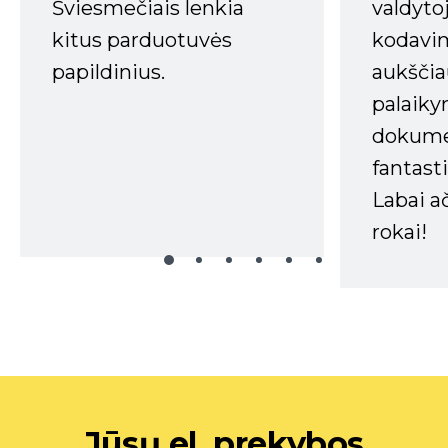
Šviesmečiais lenkia
valdyto
kitus parduotuvės
kodavim
papildinius.
aukščia
palaiky
dokume
fantasti
Labai a
rokai!
Jūsų el. prekybos