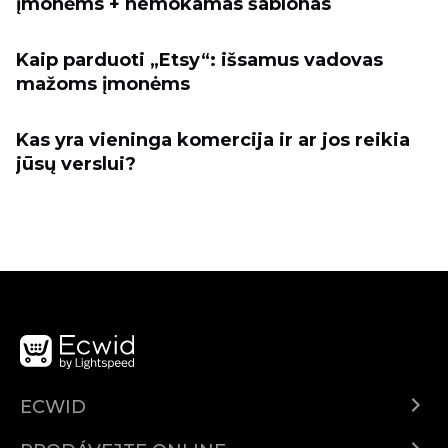
įmonėms + nemokamas šablonas
Kaip parduoti „Etsy“: išsamus vadovas
mažoms įmonėms
Kas yra vieninga komercija ir ar jos reikia
jūsų verslui?
ECWID
Ecwid.com