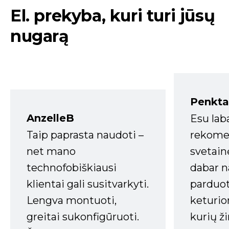
El. prekyba, kuri turi jūsų
nugarą
Penkta
AnzelleB
Esu lab
Taip paprasta naudoti –
rekomen
net mano
svetain
technofobiškiausi
dabar n
klientai gali susitvarkyti.
parduot
Lengva montuoti,
keturio
greitai sukonfigūruoti.
kurių ži