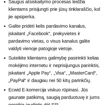
Saugus atsiskaitymo procesas leidžia
klientams prisijungti prie jūsų tinklaraščio, kol
jie apsiperka.
Galite pridėti kelis pardavimo kanalus,
įskaitant „Facebook“, prekyvietes ir
pardavimo vietas, o visus kanalus galite
valdyti vienoje patogioje vietoje.
Suteikite klientams galimybę pasirinkti kelias
mokėjimo internetu ir neprisijungus parinktis,
įskaitant „Apple Pay“, „Visa“, „MasterCard“,
„PayPal“ ir daugiau nei 50 kitų parinkčių.
Ecwid
E-komercija
viskuo rūpinasi. Jūs
gaunate patikimą, saugią parduotuvę ir jums
nereikia jaudintis dėl SSL.