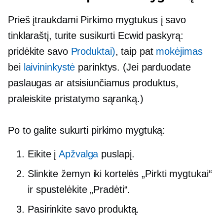
Prieš įtraukdami Pirkimo mygtukus į savo
tinklaraštį, turite susikurti Ecwid paskyrą:
pridėkite savo
Produktai)
, taip pat
mokėjimas
bei
laivininkystė
parinktys. (Jei parduodate
paslaugas ar atsisiunčiamus produktus,
praleiskite pristatymo sąranką.)
Po to galite sukurti pirkimo mygtuką:
Eikite į
Apžvalga
puslapį.
Slinkite žemyn iki kortelės „Pirkti mygtukai“
ir spustelėkite „Pradėti“.
Pasirinkite savo produktą.