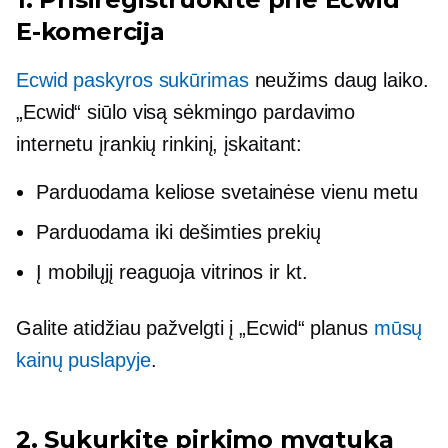
E-komercija
Ecwid paskyros sukūrimas
neužims daug laiko.
„Ecwid“ siūlo visą sėkmingo pardavimo
internetu įrankių rinkinį, įskaitant:
Parduodama keliose svetainėse vienu metu
Parduodama iki dešimties prekių
Į mobilųjį reaguoja
vitrinos ir kt.
Galite atidžiau pažvelgti į „Ecwid“ planus
mūsų
kainų puslapyje
.
2. Sukurkite pirkimo mygtuką