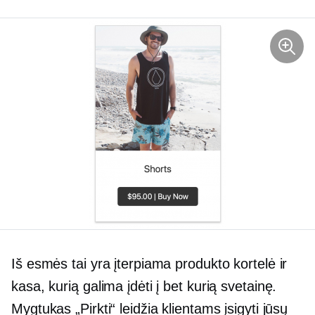
Iš esmės tai yra įterpiama produkto kortelė ir
kasa, kurią galima įdėti į bet kurią svetainę.
Mygtukas „Pirkti“ leidžia klientams įsigyti jūsų