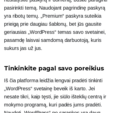
pasirinkti temą. Naudojant pagrindinę paskyrą
yra ribotų temų. „Premium“ paskyra suteikia
prieigą prie daugiau šablonų, bet jūs gausite
geriausias „WordPress“ temas savo svetainei,
pasamdę laisvai samdomą darbuotoją, kuris
sukurs jas už jus.
Tinkinkite pagal savo poreikius
Iš čia platforma leidžia lengvai pradėti tinkinti
„WordPress“ svetainę beveik iš karto. Jei
nesate tikri, kaip tęsti, jie siūlo išteklių centrą ir
mokymo programą, kuri padės jums pradėti.
Naudoti „WordPress“ po sąrankos yra daug