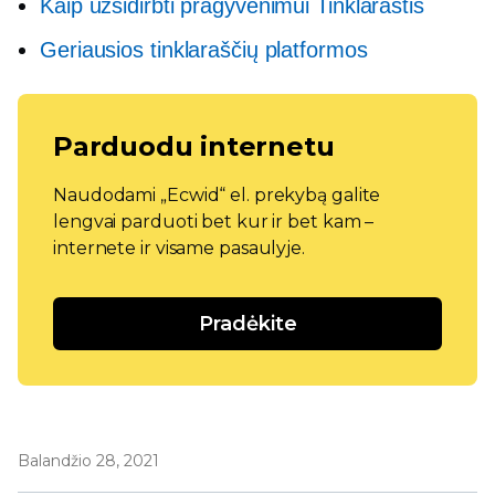
Kaip užsidirbti pragyvenimui Tinklaraštis
Geriausios tinklaraščių platformos
Parduodu internetu
Naudodami „Ecwid“ el. prekybą galite
lengvai parduoti bet kur ir bet kam –
internete ir visame pasaulyje.
Pradėkite
Balandžio 28, 2021