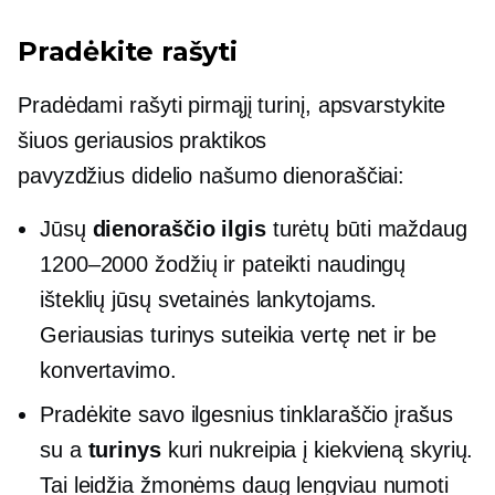
Pradėkite rašyti
Pradėdami rašyti pirmąjį turinį, apsvarstykite
šiuos geriausios praktikos
pavyzdžius
didelio našumo
dienoraščiai:
Jūsų
dienoraščio ilgis
turėtų būti maždaug
1200–2000 žodžių ir pateikti naudingų
išteklių jūsų svetainės lankytojams.
Geriausias turinys suteikia vertę net ir be
konvertavimo.
Pradėkite savo ilgesnius tinklaraščio įrašus
su a
turinys
kuri nukreipia į kiekvieną skyrių.
Tai leidžia žmonėms daug lengviau numoti