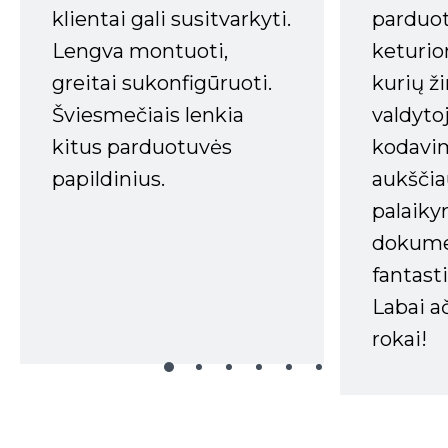
klientai gali susitvarkyti.
parduot
Lengva montuoti,
keturio
greitai sukonfigūruoti.
kurių ži
Šviesmečiais lenkia
valdyto
kitus parduotuvės
kodavim
papildinius.
aukščia
palaiky
dokume
fantasti
Labai a
rokai!