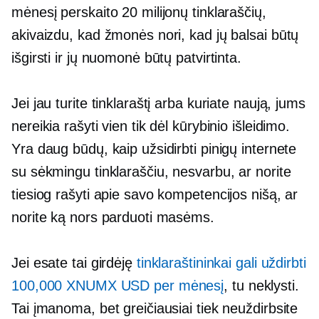
mėnesį perskaito 20 milijonų tinklaraščių,
akivaizdu, kad žmonės nori, kad jų balsai būtų
išgirsti ir jų nuomonė būtų patvirtinta.
Jei jau turite tinklaraštį arba kuriate naują, jums
nereikia rašyti vien tik dėl kūrybinio išleidimo.
Yra daug būdų, kaip užsidirbti pinigų internete
su sėkmingu tinklaraščiu, nesvarbu, ar norite
tiesiog rašyti apie savo kompetencijos nišą, ar
norite ką nors parduoti masėms.
Jei esate tai girdėję
tinklaraštininkai gali uždirbti
100,000 XNUMX USD per mėnesį
, tu neklysti.
Tai įmanoma, bet greičiausiai tiek neuždirbsite