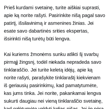
Prieš kurdami svetainę, turite aiškiai suprasti,
apie ką norite rašyti. Pasirinkite nišą pagal savo
patirtį, išsilavinimą ir asmenines žinias. Jei
esate savo dabartinės srities ekspertas,
išsirinkti nišą turėtų būti lengva.
Kai kuriems žmonėms sunku atlikti šį svarbų
pirmąjį žingsnį, todėl niekada nepradeda savo
tinklaraščio. Jei turite keletą idėjų, apie ką
norite rašyti, parašykite tinklaraštį kiekvienam
iš geriausių pasirinkimų, kad pamatytumėte,
kas jums tinka. Jei norite, pakankamai lengva
sukurti daugiau nei vieną tinklaraščio svetainę,
kad galėtumėte valdyti kelias nišas. Jei jie nėra