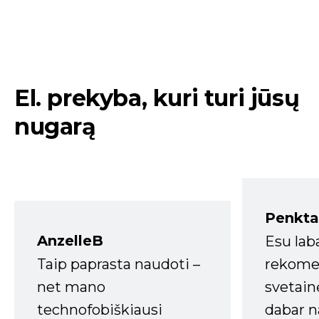
El. prekyba, kuri turi jūsų
nugarą
Penkta
AnzelleB
Esu lab
Taip paprasta naudoti –
rekomen
net mano
svetain
technofobiškiausi
dabar n