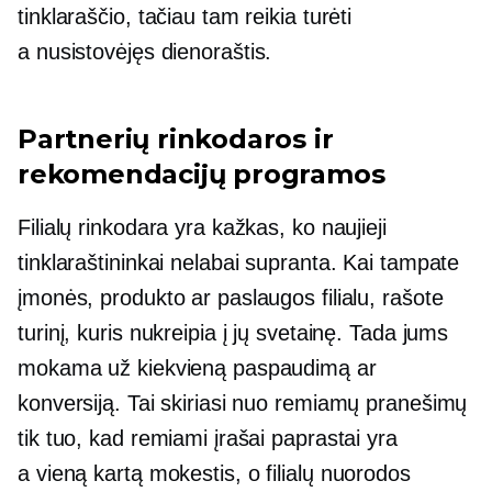
tinklaraščio, tačiau tam reikia turėti
a
nusistovėjęs
dienoraštis.
Partnerių rinkodaros ir
rekomendacijų programos
Filialų rinkodara yra kažkas, ko naujieji
tinklaraštininkai nelabai supranta. Kai tampate
įmonės, produkto ar paslaugos filialu, rašote
turinį, kuris nukreipia į jų svetainę. Tada jums
mokama už kiekvieną paspaudimą ar
konversiją. Tai skiriasi nuo remiamų pranešimų
tik tuo, kad remiami įrašai paprastai yra
a
vieną kartą
mokestis, o filialų nuorodos