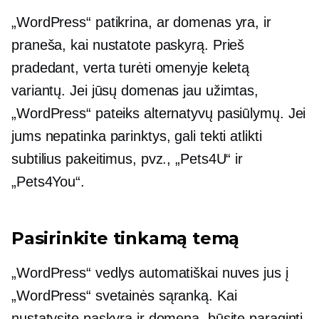
„WordPress“ patikrina, ar domenas yra, ir
praneša, kai nustatote paskyrą. Prieš
pradedant, verta turėti omenyje keletą
variantų. Jei jūsų domenas jau užimtas,
„WordPress“ pateiks alternatyvų pasiūlymų. Jei
jums nepatinka parinktys, gali tekti atlikti
subtilius pakeitimus, pvz., „Pets4U“ ir
„Pets4You“.
Pasirinkite tinkamą temą
„WordPress“ vedlys automatiškai nuves jus į
„WordPress“ svetainės sąranką. Kai
nustatysite paskyrą ir domeną, būsite paraginti