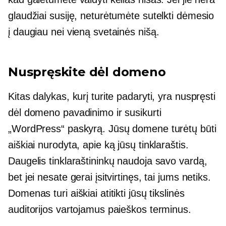
glaudžiai susiję, neturėtumėte sutelkti dėmesio
į daugiau nei vieną svetainės nišą.
Nuspręskite dėl domeno
Kitas dalykas, kurį turite padaryti, yra nuspręsti
dėl domeno pavadinimo ir susikurti
„WordPress“ paskyrą. Jūsų domene turėtų būti
aiškiai nurodyta, apie ką jūsų tinklaraštis.
Daugelis tinklaraštininkų naudoja savo vardą,
bet jei nesate gerai įsitvirtinęs, tai jums netiks.
Domenas turi aiškiai atitikti jūsų tikslinės
auditorijos vartojamus paieškos terminus.