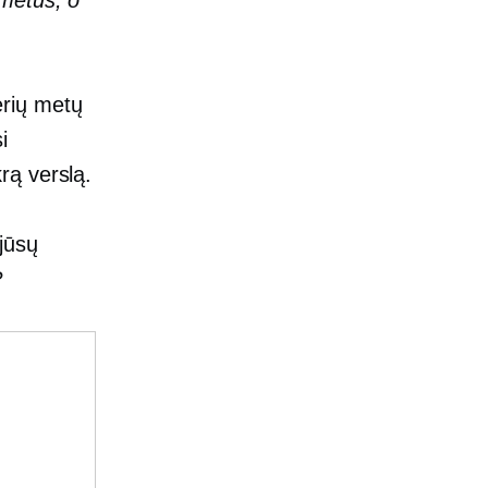
 metus, o
lerių metų
i
krą verslą.
 jūsų
?