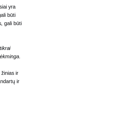
iai yra
ali būti
, gali būti
ikrai
sėkminga.
žinias ir
andartų ir