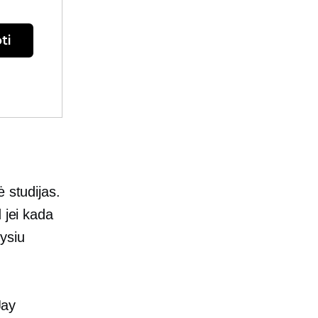
ti
 studijas.
 jei kada
ysiu
Jay