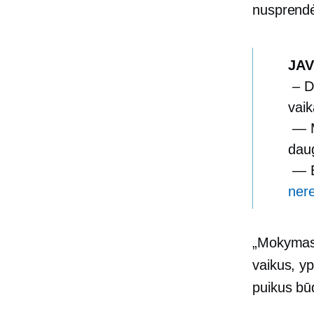
nusprendė
JAV
– D
vaik
— M
daug
— Be
nere
„Mokymas
vaikus, yp
puikus būd