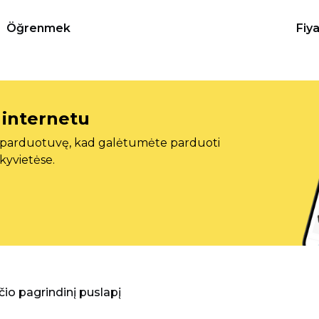
Öğrenmek
Fiy
 internetu
ę parduotuvę, kad galėtumėte parduoti
ekyvietėse.
aščio pagrindinį puslapį