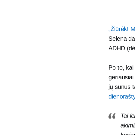
„Žiūrėk!
Selena da
ADHD (dėm
Po to, kai
geriausiai
jų sūnūs 
dienorašt
Tai l
akimi