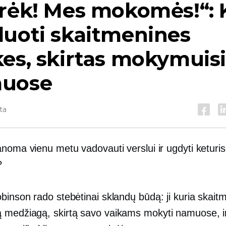
rėk! Mes mokomės!“: 
duoti skaitmenines
es, skirtas mokymuis
uose
ta
noma vienu metu vadovauti verslui ir ugdyti keturis
?
binson rado stebėtinai sklandų būdą: ji kuria skait
medžiagą, skirtą savo vaikams mokyti namuose, i