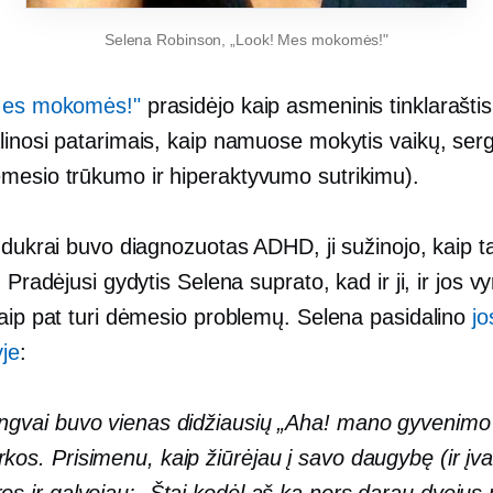
Selena Robinson, „Look! Mes mokomės!"
 Mes mokomės!"
prasidėjo kaip asmeninis tinklarašti
linosi patarimais, kaip namuose mokytis vaikų, ser
esio trūkumo ir hiperaktyvumo sutrikimu).
 dukrai buvo diagnozuotas ADHD, ji sužinojo, kaip ta
. Pradėjusi gydytis Selena suprato, kad ir ji, ir jos vy
taip pat turi dėmesio problemų. Selena pasidalino
jo
yje
:
engvai buvo vienas didžiausių „Aha! mano gyvenimo
rkos. Prisimenu, kaip žiūrėjau į savo daugybę (ir įvai