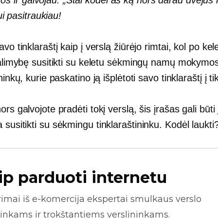
ros ir galvojau: „Štai kodėl aš ką nors darau dvejus
i pasitraukiau!
avo tinklaraštį kaip į verslą žiūrėjo rimtai, kol po ke
 galimybę susitikti su keletu sėkmingų namų mokymos
ninkų, kurie paskatino ją išplėtoti savo tinklaraštį į ti
ors galvojote pradėti tokį verslą, šis įrašas gali būti
ja
susitikti
su sėkmingu tinklaraštininku. Kodėl laukti
ip parduoti internetu
rimai iš
e-komercija
ekspertai smulkaus verslo
inkams ir trokštantiems verslininkams.