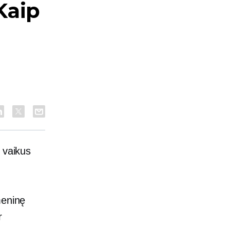
Kaip
i
 vaikus
meninę
r