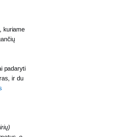
s, kuriame
gančių
i padaryti
ras, ir du
s
rių)