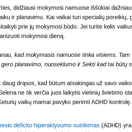
irties, didžiausi mokymosi namuose iššūkiai dažniaus
aiku ir planavimu. Kai vaikai turi specialių poreikių, g
itaikyti prie jų mokymosi būdo. Jei turite kelis vaikus
anizuoti mokymosi dieną.
au, kad mokymasis namuose tinka visiems. Tam t
a gero planavimo, nuoseklumo ir
Sekti
kad tai būtų 
k daug drąsos, kad būtum atsakingas už savo vaiko 
Selena ne tik verčia juos laikytis vietinių švietimo st
. Keturių vaikų mamai pavyko perimti ADHD kontrolę.
sio deficito hiperaktyvumo sutrikimas
(ADHD) yra