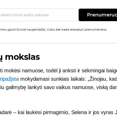
Prenumeruo
inku gauti Ecwid naujienlaiškį. Galiu bet kada atsisakyti prenumeratos.
 mokslas
i mokėsi namuose, todėl ji anksti ir sėkmingai baigė
ripažįsta
mokydamasi sunkiais laikais: „Žinojau, kad
siu galimybę lankyti savo vaikus namuose, viską dar
 padarė – kai laukėsi pirmagimio, Selena ir jos vyras 