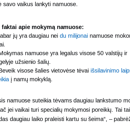
 savo vaikus lankyti namuose.
 faktai apie mokymą namuose:
abar jų yra daugiau nei
du milijonai
namuose moko
ai.
okymas namuose yra legalus visose 50 valstijų ir
elyje užsienio šalių.
veik visose šalies vietovėse tėvai
išsilavinimo lai
ikia
į namų mokyklą.
is namuose suteikia tėvams daugiau lankstumo m
ač jei vaikai turi specialių mokymosi poreikių. Tai ta
as daugiau laiko praleisti kartu su šeima“, – pabr