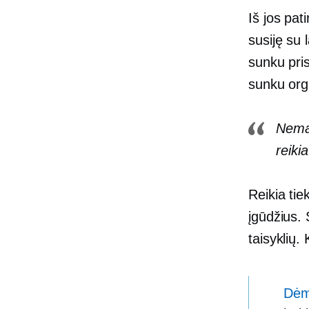
Iš jos pat
susiję su l
sunku pris
sunku org
Neman
reiki
Reikia tie
įgūdžius. 
taisyklių
Dėme