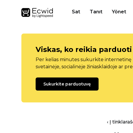
Sat
Tanıt
Yönet
Viskas, ko reikia parduoti
Per kelias minutes sukurkite internetin
svetainėje, socialinėje žiniasklaidoje ar pr
Sukurkite parduotuvę
‹ Į tinklar