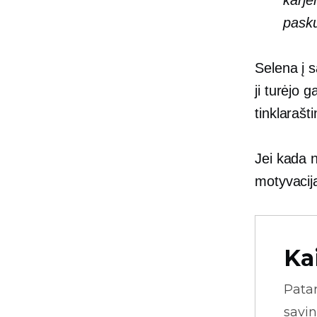
karje
pasku
Selena į s
ji turėjo
tinklarašti
Jei kada n
motyvaci
Ka
Pata
savin