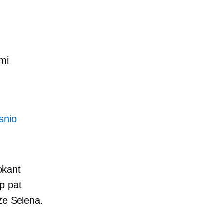
mi
psnio
okant
ip pat
ėžė Selena.