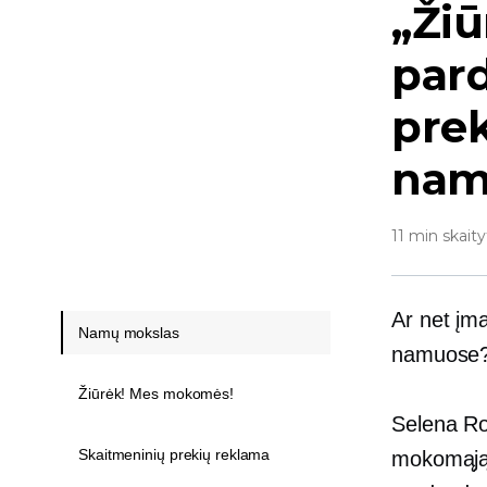
„Žiū
par
prek
nam
11 min skaity
Ar net įma
Namų mokslas
namuose
Žiūrėk! Mes mokomės!
Selena Ro
Skaitmeninių prekių reklama
mokomąją 