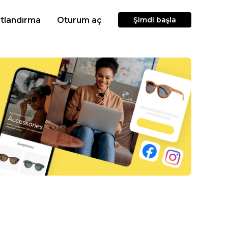
atlandırma
Oturum aç
Şimdi başla