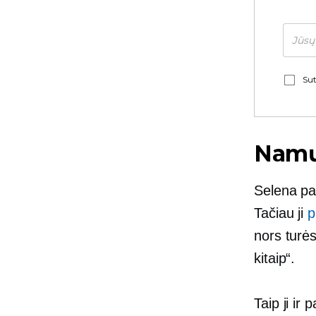
Sut
Namų
Selena pat
Tačiau ji
p
nors turė
kitaip“.
Taip ji ir