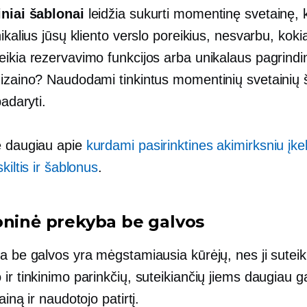
iniai šablonai
leidžia sukurti momentinę svetainę, k
nikalius jūsų kliento verslo poreikius, nesvarbu, kokia
eikia rezervavimo funkcijos arba unikalaus pagrindi
dizaino? Naudodami tinkintus momentinių svetainių
padaryti.
e daugiau apie
kurdami pasirinktines akimirksniu įke
kiltis ir šablonus
.
oninė prekyba be galvos
a be galvos yra mėgstamiausia kūrėjų, nes ji suteik
ir tinkinimo parinkčių, suteikiančių jiems daugiau g
ainą ir naudotojo patirtį.