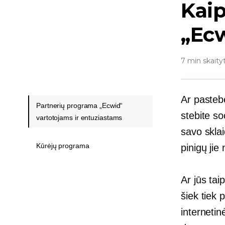
Kaip
„Ecw
7 min skaity
Ar pasteb
Partnerių programa „Ecwid“
stebite so
vartotojams ir entuziastams
savo sklai
Kūrėjų programa
pinigų ji
Ar jūs tai
šiek tiek 
interneti