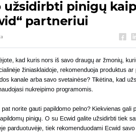
 užsidirbti pinigų kai
id“ partneriui
ta
ėjote, kad kuris nors iš savo draugų ar žmonių, kur
cialinėje žiniasklaidoje, rekomenduoja produktus ar
dos kanale arba savo svetainėse? Tikėtina, kad užsi
e naudojasi nukreipimo programomis.
p pat norite gauti papildomo pelno? Kiekvienas gali 
papildomų pinigų. O su Ecwid galite užsidirbti tiek s
nėje parduotuvėje, tiek rekomenduodami Ecwid savo