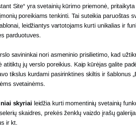
tant Site“ yra svetainių kūrimo priemonė, pritaikyta į
monių poreikiams tenkinti. Tai suteikia
paruoštas
sv
 šablonai, leidžiantys vartotojams kurti unikalias ir fu
nes parduotuves.
rslo savininkai nori asmeninio prisilietimo, kad užtikr
ė atitiktų jų verslo poreikius. Kaip kūrėjas galite pad
avo tikslus kurdami pasirinktines skiltis ir šablonus 
ėms svetainėms.
iniai skyriai
leidžia kurti momentinių svetainių funkc
selerių skaidres, prekės ženklų vaizdo įrašų galerija
s ir kt.