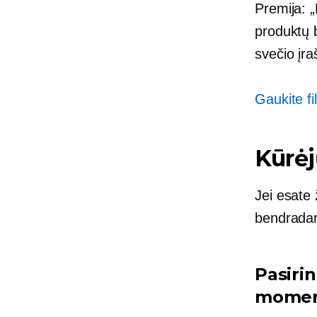
Premija: „
produktų 
svečio įra
Gaukite fi
Kūrė
Jei esate 
bendradar
Pasirin
moment