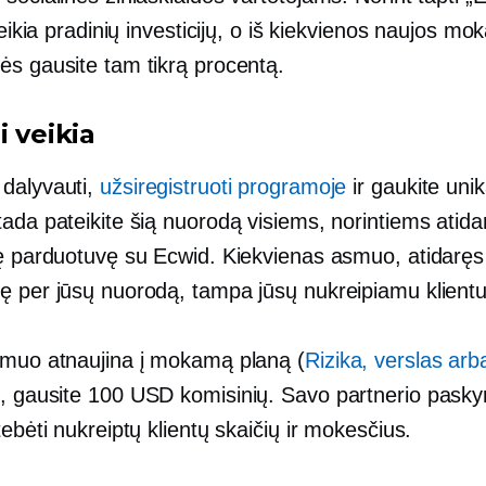
ereikia pradinių investicijų, o iš kiekvienos naujos m
ės gausite tam tikrą procentą.
i veikia
dalyvauti,
užsiregistruoti programoje
ir gaukite unik
ada pateikite šią nuorodą visiems, norintiems atidar
nę parduotuvę su Ecwid. Kiekvienas asmuo, atidaręs
ę per jūsų nuorodą, tampa jūsų nukreipiamu klientu
smuo atnaujina į mokamą planą (
Rizika, verslas arb
), gausite 100 USD komisinių. Savo partnerio pasky
tebėti nukreiptų klientų skaičių ir mokesčius.