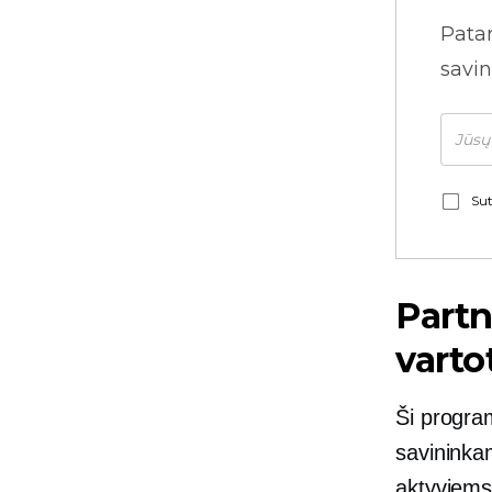
Pata
savin
Sut
Part
varto
Ši progra
savininka
aktyviems 