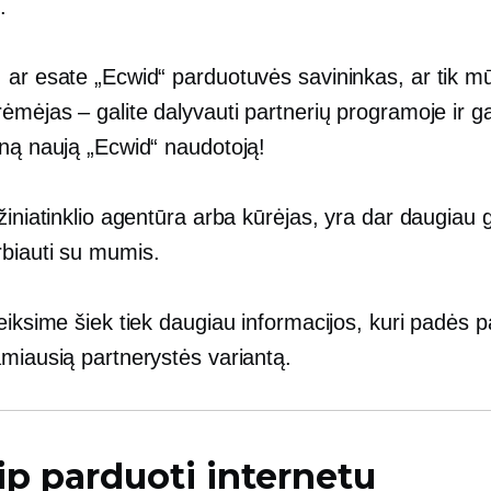
.
 ar esate „Ecwid“ parduotuvės savininkas, ar tik m
ėmėjas – galite dalyvauti partnerių programoje ir gau
eną naują „Ecwid“ naudotoją!
žiniatinklio agentūra arba kūrėjas, yra dar daugiau 
biauti su mumis.
eiksime šiek tiek daugiau informacijos, kuri padės pa
amiausią partnerystės variantą.
ip parduoti internetu