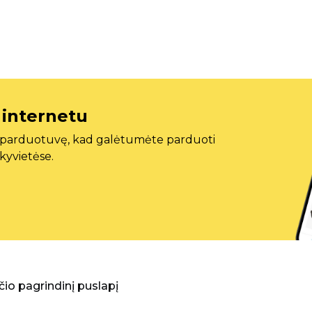
 internetu
ę parduotuvę, kad galėtumėte parduoti
ekyvietėse.
aščio pagrindinį puslapį