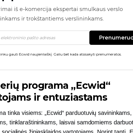
rimai iš
e-komercija
ekspertai smulkaus verslo
inkams ir trokštantiems verslininkams.
Prenumeruo
inku gauti Ecwid naujienlaiškį. Galiu bet kada atsisakyti prenumeratos.
nerių programa „Ecwid“
tojams ir entuziastams
ma tinka visiems: „Ecwid“ parduotuvių savininkams, 
ms, tinklaraštininkams, laisvai samdomiems darbuot
socialinės žiniasklaidos vartotojams. Norint tapti „