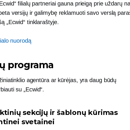
Ecwid“ filialų partneriai gauna prieigą prie uždarų n
beta versijų ir galimybę reklamuoti savo verslą par
šą „Ecwid“ tinklaraštyje.
lialo nuorodą
jų programa
žiniatinklio agentūra ar kūrėjas, yra daug būdų
biauti su „Ecwid“.
ktinių sekcijų ir šablonų kūrimas
inei svetainei