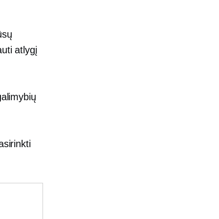
ūsų
ti atlygį
galimybių
sirinkti