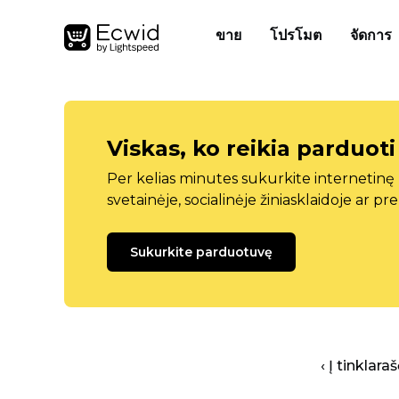
ขาย
โปรโมต
จัดการ
Viskas, ko reikia parduoti
Per kelias minutes sukurkite internetin
svetainėje, socialinėje žiniasklaidoje ar pr
Sukurkite parduotuvę
‹ Į tinklar