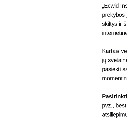
„Ecwid Ins
prekybos į
skiltys ir
interneti
Kartais ve
jų svetain
pasiekti s
momentin
Pasirinkt
pvz., best
atsiliepimu