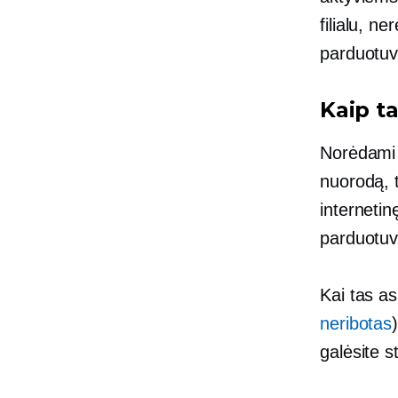
filialu, n
parduotuv
Kaip ta
Norėdami 
nuorodą, t
interneti
parduotuv
Kai tas a
neribotas
galėsite s