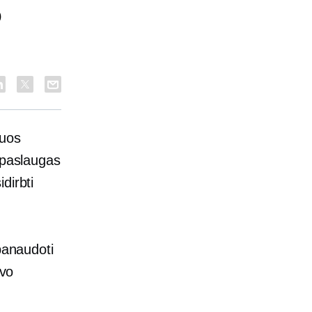
p
iuos
 paslaugas
dirbti
panaudoti
avo