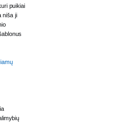
uri puikiai
 niša ji
nio
 šablonus
liamų
ia
alimybių