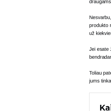
draugams
Nesvarbu,
produkto r
už kiekvi
Jei esate 
bendradar
Toliau pat
jums tink
Ka