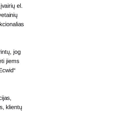
vairių el.
etainių
nkcionalias
intų, jog
ėti jiems
„Ecwid“
ijas,
s, klientų