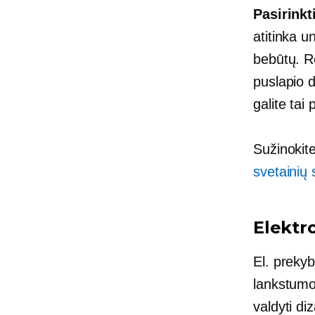
Pasirinkt
atitinka u
bebūtų. R
puslapio 
galite tai 
Sužinokit
svetainių s
Elektr
El. prekyb
lankstumo 
valdyti diz