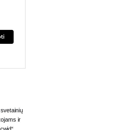
ti
svetainių
ojams ir
Ecwid“