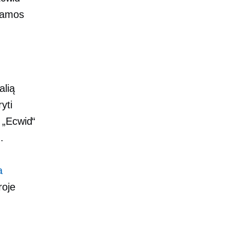
okamos
alią
yti
 „Ecwid“
.
a
roje