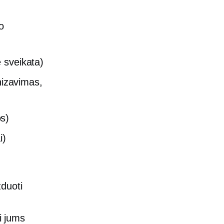
o
 sveikata)
izavimas,
s)
i)
zduoti
li jums