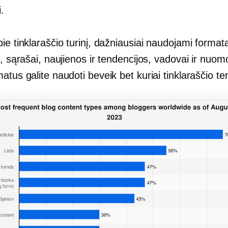
i.
ie tinklaraščio turinį, dažniausiai naudojami format
i, sąrašai, naujienos ir tendencijos, vadovai ir nuo
atus galite naudoti beveik bet kuriai tinklaraščio te