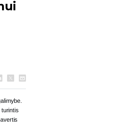
mui
galimybe.
turintis
savertis