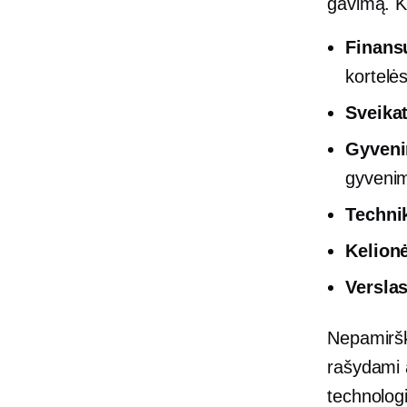
gavimą. K
Finans
kortelė
Sveikat
Gyveni
gyvenim
Techni
Kelion
Verslas
Nepamirški
rašydami a
technolog