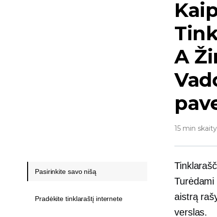
Kaip
Tink
A
Ži
Vado
pave
15 min skait
Tinklaraš
Pasirinkite savo nišą
Turėdami t
aistrą rašy
Pradėkite tinklaraštį internete
verslas.