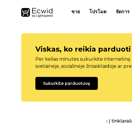
ขาย
โปรโมต
จัดการ
Viskas, ko reikia parduoti
Per kelias minutes sukurkite internetin
svetainėje, socialinėje žiniasklaidoje ar pr
Sukurkite parduotuvę
‹ Į tinklar