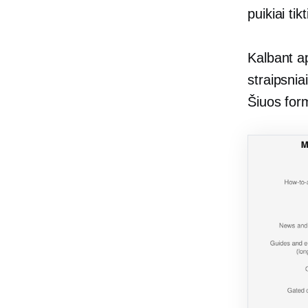
puikiai tikt
Kalbant ap
straipsnia
Šiuos form