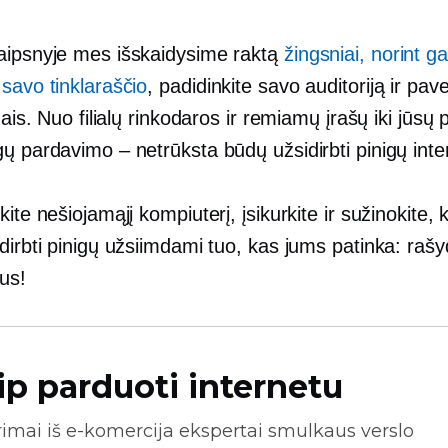
aipsnyje mes išskaidysime raktą
žingsniai, norint ga
savo tinklaraščio
, padidinkite savo auditoriją ir pav
igais. Nuo filialų rinkodaros ir remiamų įrašų iki jūsų
ų pardavimo – netrūksta būdų užsidirbti pinigų inte
kite nešiojamąjį kompiuterį, įsikurkite ir sužinokite, k
dirbti pinigų užsiimdami tuo, kas jums patinka: raš
ius!
ip parduoti internetu
rimai iš
e-komercija
ekspertai smulkaus verslo