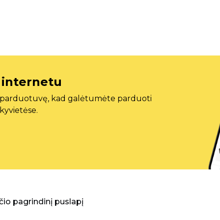
 internetu
ę parduotuvę, kad galėtumėte parduoti
ekyvietėse.
aščio pagrindinį puslapį