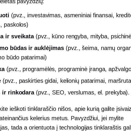
eletas pavyzdžių:
uoti
(pvz., investavimas, asmeniniai finansai, kredit
s, paskolos)
a ir sveikata
(pvz., kūno rengyba, mityba, psichinė
mo būdas ir auklėjimas
(pvz., šeima, namų organ
o būdo patarimai)
ka
(pvz., programėlės, programinė įranga, apžvalgo
ė
(pvz., paskirties gidai, kelionių patarimai, maršruta
 ir rinkodara
(pvz., SEO, verslumas, el. prekyba).
te ieškoti tinklaraščio nišos, apie kurią galite įsivai
teinančius kelerius metus. Pavyzdžiui, jei mylite
ijas, tada a
orientuota į technologijas
tinklaraštis ga