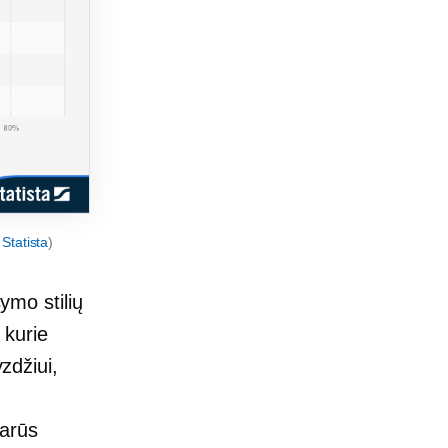
:
Statista
)
šymo stilių
 kurie
yzdžiui,
iarūs