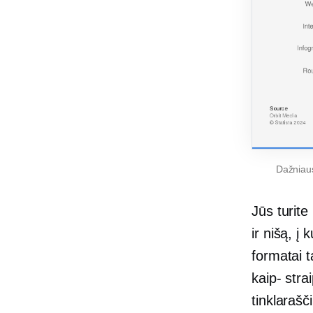
Dažniausi
Jūs turite
ir nišą, į
formatai t
kaip-
strai
tinklarašč