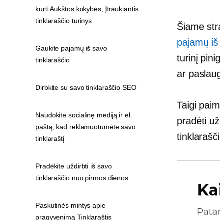
kurti Aukštos kokybės, Įtraukiantis
tinklaraščio turinys
Šiame str
pajamų iš 
Gaukite pajamų iš savo
turinį pin
tinklaraščio
ar paslaug
Dirbkite su savo tinklaraščio SEO
Taigi paim
Naudokite socialinę mediją ir el.
pradėti už
paštą, kad reklamuotumėte savo
tinklarašč
tinklaraštį
Pradėkite uždirbti iš savo
tinklaraščio nuo pirmos dienos
Ka
Paskutinės mintys apie
Pata
pragyvenimą Tinklaraštis