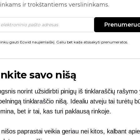
inkams ir trokštantiems verslininkams.
Prenumeruo
inku gauti Ecwid naujienlaiškį. Galiu bet kada atsisakyti prenumeratos.
inkite savo nišą
gsnis norint užsidirbti pinigų iš tinklaraščių rašymo
 pelningą tinklaraščio nišą. Idealiu atveju tai turėtų b
mina, bet ir tai, kas turi paklausą rinkoje.
 nišos paprastai veikia geriau nei kitos, kalbant ap