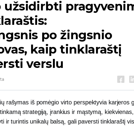
 užsidirbti pragyveni
laraštis:
ngsnis po žingsnio
vas, kaip tinklaraštį
rsti verslu
yta
čių rašymas iš pomėgio virto perspektyvia karjeros 
inkamą strategiją, įrankius ir mąstymą, kiekvienas, 
ti ir turintis unikalų balsą, gali paversti tinklaraštį
vi