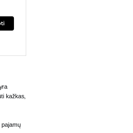
ti
 yra
ūti kažkas,
ie pajamų