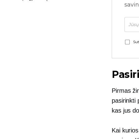
savin
Sut
Pasir
Pirmas žin
pasirinkti
kas jus do
Kai kurios