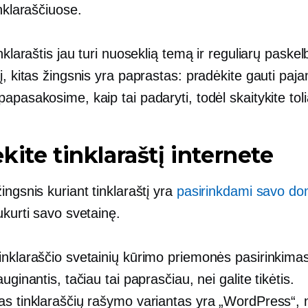
inklaraščiuose.
inklaraštis jau turi nuoseklią temą ir reguliarų paske
į, kitas žingsnis yra paprastas: pradėkite gauti paj
apasakosime, kaip tai padaryti, todėl skaitykite toli
kite tinklaraštį internete
ingsnis kuriant tinklaraštį yra
pasirinkdami savo d
ukurti savo svetainę.
inklaraščio svetainių kūrimo priemonės pasirinkimas
auginantis, tačiau tai paprasčiau, nei galite tikėtis.
as tinklaraščių rašymo variantas yra „WordPress“, n