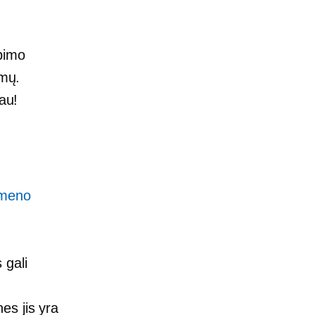
lbimo
amų.
au!
omeno
 gali
es jis yra