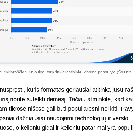
 tinklaraščio turinio tipai tarp tinklaraštininkų visame pasaulyje (Šaltinis
 nuspręsti, kuris formatas geriausiai atitinka jūsų ra
 kurią norite sutelkti dėmesį. Tačiau atminkite, kad kai
am tikrose nišose gali būti populiaresni nei kiti. Pav
psniai dažniausiai naudojami technologijų ir verslo
iuose, o kelionių gidai ir kelionių patarimai yra popul