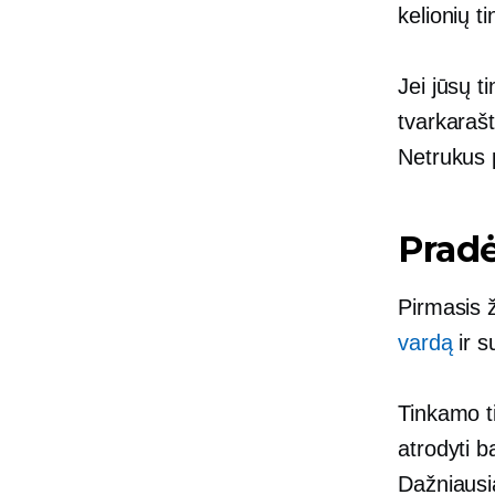
kelionių t
Jei jūsų t
tvarkarašt
Netrukus p
Pradė
Pirmasis ž
vardą
ir s
Tinkamo t
atrodyti b
Dažniausi