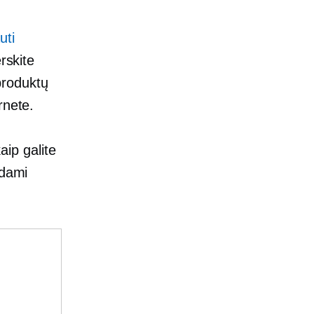
uti
erskite
 produktų
rnete.
aip galite
ydami