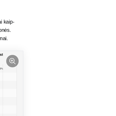
ai
kaip-
monės.
mai.