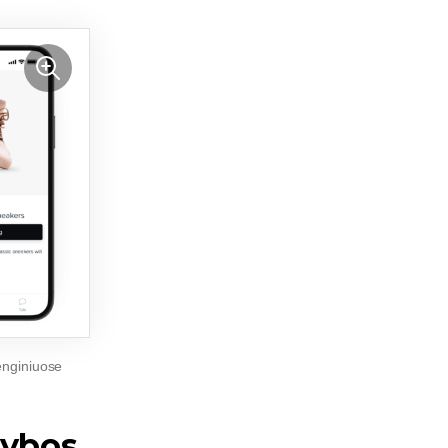
renginiuose
kybos