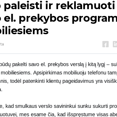
 paleisti ir reklamuoti
 el. prekybos progra
iliesiems
yta
būdų pakelti savo el. prekybos verslą į kitą lygį – su
mobiliesiems. Apsipirkimas mobiliuoju telefonu tam
nis, todėl patenkinti klientų pageidavimus yra visišk
a.
e, kad smulkaus verslo savininkui sunku sukurti p
uotuvei, mes esame čia, kad išspręstume visas ab