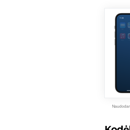
Naudodami 
Kodėl