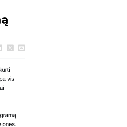
mą
kurti
pa vis
ai
rogramą
ejones.