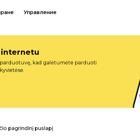
иране
Управление
 internetu
ę parduotuvę, kad galėtumėte parduoti
ekyvietėse.
aščio pagrindinį puslapį