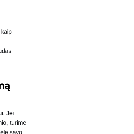
 kaip
būdas
amą
i. Jei
io, turime
mėlę savo