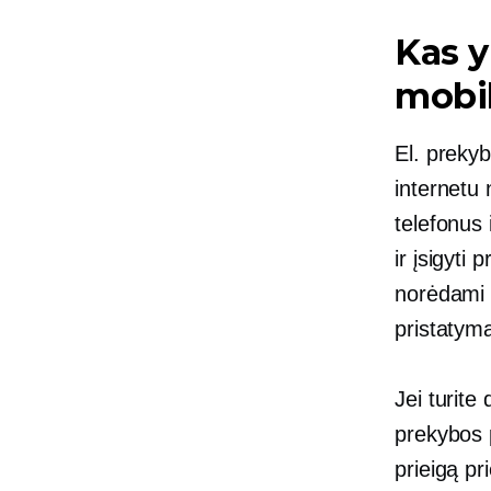
Kas y
mobi
El. prekyb
internetu 
telefonus 
ir įsigyti
norėdami 
pristatymą
Jei turite
prekybos p
prieigą pr