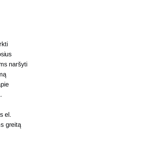
kti
osius
ams naršyti
amą
pie
.
s el.
s greitą