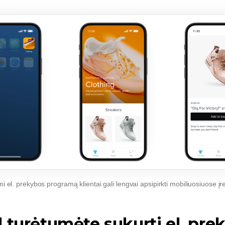
el. prekybos programą klientai gali lengvai apsipirkti mobiliuosiuose į
 turėtumėte sukurti el. pre