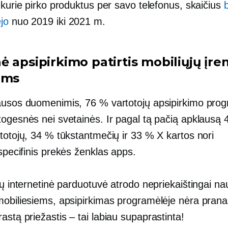
 kurie pirko produktus per savo telefonus, skaičius
jo
nuo 2019 iki 2021 m.
 apsipirkimo patirtis mobiliųjų įre
ams
ausos duomenimis, 76 % vartotojų apsipirkimo pro
togesnės nei svetainės. Ir pagal tą pačią apklausą
totojų, 34 % tūkstantmečių ir 33 % X kartos nori
specifinis prekės ženklas
apps.
sų internetinė parduotuvė atrodo nepriekaištingai na
mobiliesiems, apsipirkimas programėlėje nėra prana
rastą
priežastis – tai
labiau supaprastinta!