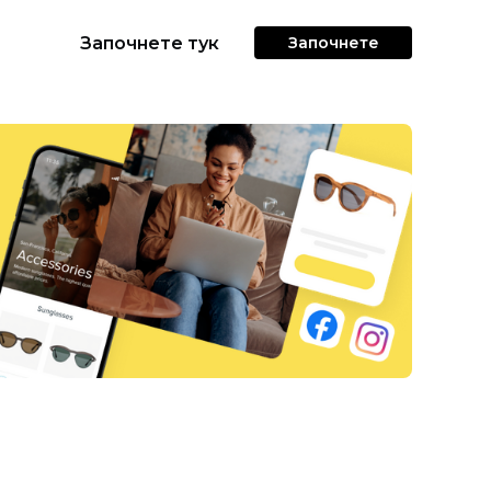
Започнете тук
Започнете