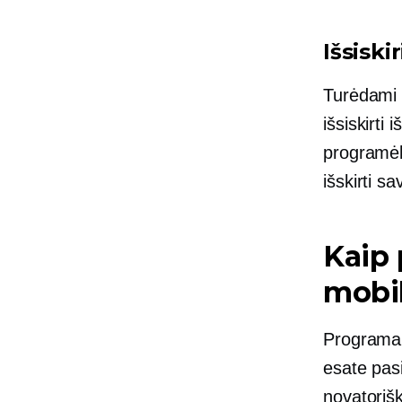
Išsiski
Turėdami t
išsiskirti
programėl
išskirti sa
Kaip 
mobi
Programa n
esate pas
novatorišk