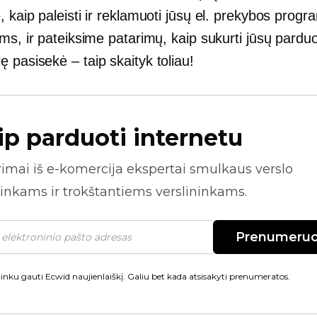
 kaip paleisti ir reklamuoti jūsų el. prekybos progr
ms, ir pateiksime patarimų, kaip sukurti jūsų pardu
lę
pasisekė – taip
skaityk toliau!
ip parduoti internetu
rimai iš
e-komercija
ekspertai smulkaus verslo
inkams ir trokštantiems verslininkams.
Prenumeruo
inku gauti Ecwid naujienlaiškį. Galiu bet kada atsisakyti prenumeratos.