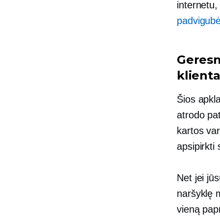
internetu,
padvigubė
Geresnė
klient
Šios apkl
atrodo pa
kartos var
apsipirkti
Net jei jū
naršyklę 
vieną pap