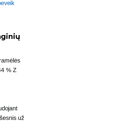
beveik
nginių
gramėlės
 44 % Z
udojant
šesnis už