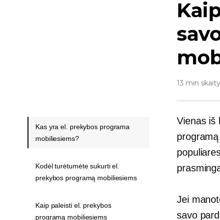
Kaip
savo
mob
13 min skait
Vienas iš 
Kas yra el. prekybos programa
programą 
mobiliesiems?
populiares
Kodėl turėtumėte sukurti el.
prasming
prekybos programą mobiliesiems
Jei manot
Kaip paleisti el. prekybos
savo pard
programą mobiliesiems