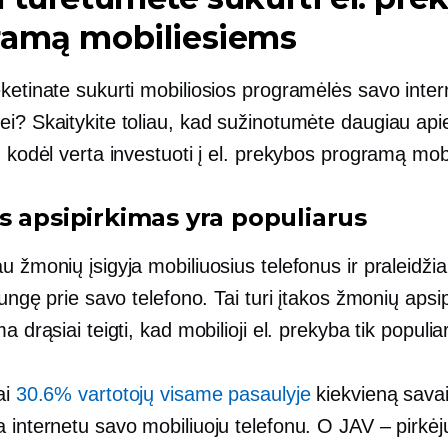
ramą mobiliesiems
ketinate sukurti mobiliosios programėlės savo inter
ei? Skaitykite toliau, kad sužinotumėte daugiau api
, kodėl verta investuoti į el. prekybos programą mob
s apsipirkimas yra populiarus
u žmonių įsigyja mobiliuosius telefonus ir praleidži
ijungę prie savo telefono. Tai turi įtakos žmonių apsip
ma drąsiai teigti, kad mobilioji el. prekyba tik populia
ai
30.6% vartotojų visame pasaulyje
kiekvieną savai
 internetu savo mobiliuoju telefonu. O JAV – pirkėj