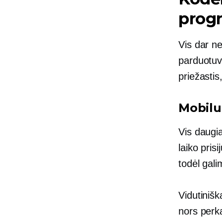
prog
Vis dar ne
parduotuv
priežastis
Mobilu
Vis daugia
laiko pris
todėl gali
Vidutinišk
nors perka