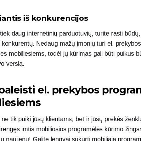
riantis iš konkurencijos
iek daug internetinių parduotuvių, turite rasti būdų,
 iš konkurentų. Nedaug mažų įmonių turi el. prekybos
es mobiliesiems, todėl jų kūrimas gali būti puikus 
vo verslą.
paleisti el. prekybos progr
liesiems
e tik puiki jūsų klientams, bet ir jūsų prekės ženklu
irengęs imtis mobiliosios programėlės kūrimo žingsn
ų naujienų! Galite lengvai sukurti mobiliąją progra