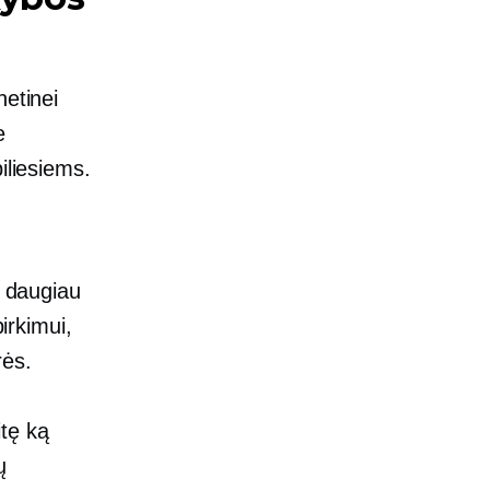
netinei
e
iliesiems.
a daugiau
irkimui,
rės.
tę ką
ų