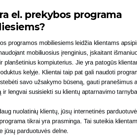
ra el. prekybos programa
liesiems?
os programos mobiliesiems leidžia klientams apsipir
naudojant mobiliuosius įrenginius, įskaitant išmaniu
ir planšetinius kompiuterius. Jie yra patogūs klient
 produktus kelyje. Klientai taip pat gali naudoti progr
stebėti savo užsakymo būseną, gauti pranešimus a
 ir lengvai susisiekti su klientų aptarnavimo tarnyba
 daug nuolatinių klientų, jūsų internetinės parduotuvė
rograma tikrai yra prasminga. Tai suteikia klientam
ie jūsų parduotuvės delne.