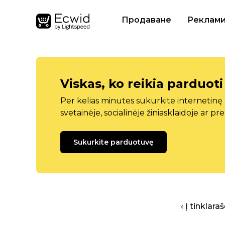
Продаване
Реклам
Viskas, ko reikia parduoti
Per kelias minutes sukurkite internetin
svetainėje, socialinėje žiniasklaidoje ar pr
Sukurkite parduotuvę
‹ Į tinklar