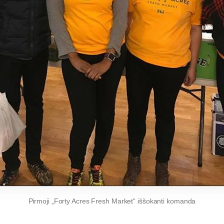
Pirmoji „Forty Acres Fresh Market“ iššokanti komanda