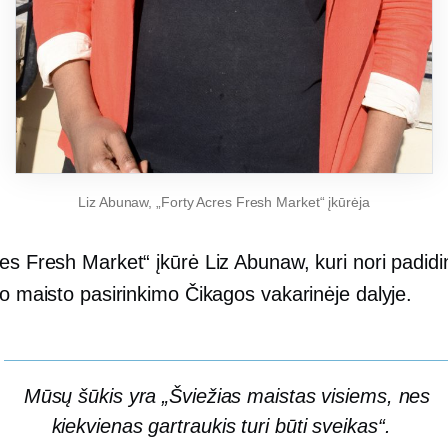
Liz Abunaw, „Forty Acres Fresh Market“ įkūrėja
es Fresh Market“ įkūrė Liz Abunaw, kuri nori padidin
io maisto pasirinkimo Čikagos vakarinėje dalyje.
Mūsų šūkis yra „Šviežias maistas visiems, nes
kiekvienas gartraukis turi būti sveikas“.