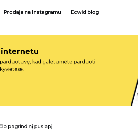
Prodaja na Instagramu
Ecwid blog
 internetu
ę parduotuvę, kad galėtumėte parduoti
ekyvietėse.
aščio pagrindinį puslapį