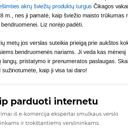
ešimties akrų šviežių produktų turgus
Čikagos vakar
18 m., nes ji pamatė, kaip šviežio maisto trūkumas 
s bendruomenei. Liz norėjo padėti.
ų metų jos verslas suteikia prieigą prie
aukštos ko
isiems bendruomenės nariams. Ji veda kas mėnesį
ų langų,
pristatymo ir prenumeratos paslaugas. Skai
d sužinotumėte, kaip ji visa tai daro!
ip parduoti internetu
rimai iš
e-komercija
ekspertai smulkaus verslo
inkams ir trokštantiems verslininkams.