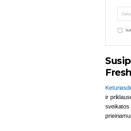
Sut
Susip
Fres
Keturiasd
ir
priklaus
sveikatos
prieinam