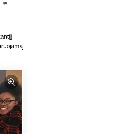
ntįjį
meruojamą