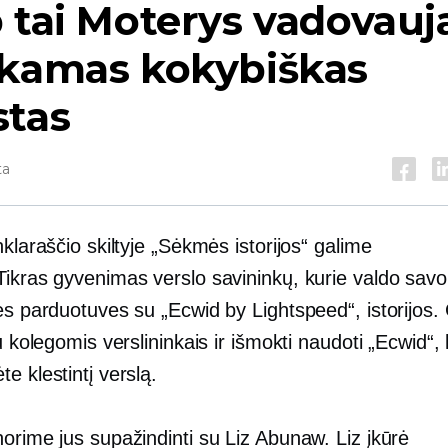
 tai
Moterys vadovauj
rkamas kokybiškas
stas
ta
nklaraščio skiltyje „Sėkmės istorijos“ galime
Tikras gyvenimas
verslo savininkų, kurie valdo savo
es parduotuves su „Ecwid by Lightspeed“, istorijos. 
su kolegomis verslininkais ir išmokti naudoti „Ecwid“,
e klestintį verslą.
orime jus supažindinti su Liz Abunaw. Liz įkūrė