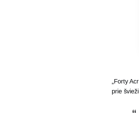
„Forty Acr
prie šviež