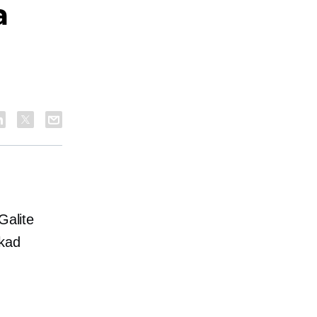
a
Galite
 kad