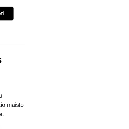
ti
s
u
žio maisto
e.