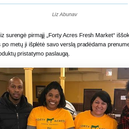
Liz Abunav
z surengė pirmąjį „Forty Acres Fresh Market“ iššoka
s po metų ji išplėtė savo verslą pradėdama prenu
roduktų pristatymo paslaugą.