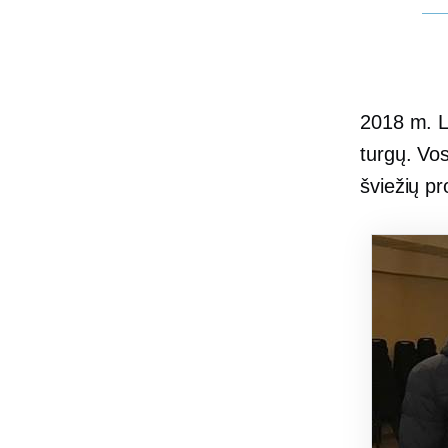
2018 m. Li
turgų. Vo
šviežių p