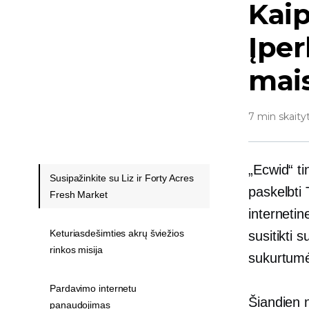
Kaip
Įpe
mai
7 min skaity
„Ecwid“ ti
Susipažinkite su Liz ir Forty Acres
paskelbti
Fresh Market
internetin
Keturiasdešimties akrų šviežios
susitikti 
rinkos misija
sukurtumėt
Pardavimo internetu
Šiandien n
panaudojimas