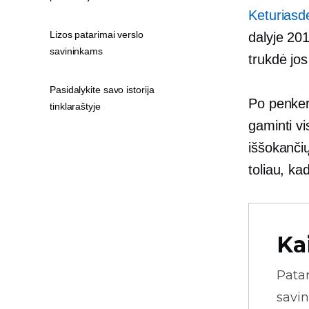
Keturiasd
Lizos patarimai verslo
dalyje 20
savininkams
trukdė jo
Pasidalykite savo istorija
Po penkeri
tinklaraštyje
gaminti v
iššokanči
toliau, ka
Ka
Pata
savin