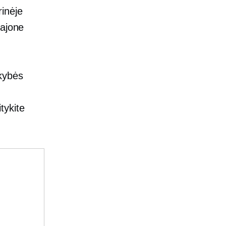
inėje
rajone
kybės
tykite