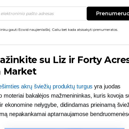
Prenumeruo
inku gauti Ecwid naujienlaiškį. Galiu bet kada atsisakyti prenumeratos.
ažinkite su Liz ir Forty Acre
h Market
ešimties akrų šviežių produktų turgus
yra juodas
o moteriai
bakalėjos mažmenininkas, kuris kovoja s
 ir ekonomine nelygybe, didindamas prieinamą švie
umą nepakankamai aptarnaujamose bendruomenės