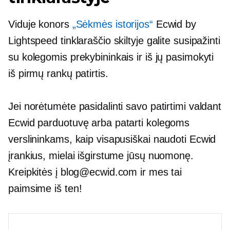
Viduje konors
„Sėkmės istorijos“
Ecwid by
Lightspeed tinklaraščio skiltyje galite susipažinti
su kolegomis prekybininkais ir iš jų pasimokyti
iš pirmų rankų
patirtis.
Jei norėtumėte pasidalinti savo patirtimi valdant
Ecwid parduotuvę arba patarti kolegoms
verslininkams, kaip visapusiškai naudoti Ecwid
įrankius, mielai išgirstume jūsų nuomonę.
Kreipkitės į blog@ecwid.com ir mes tai
paimsime iš ten!