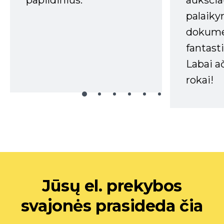
aukščia
palaiky
dokume
fantasti
Labai a
rokai!
Jūsų el. prekybos
svajonės prasideda čia