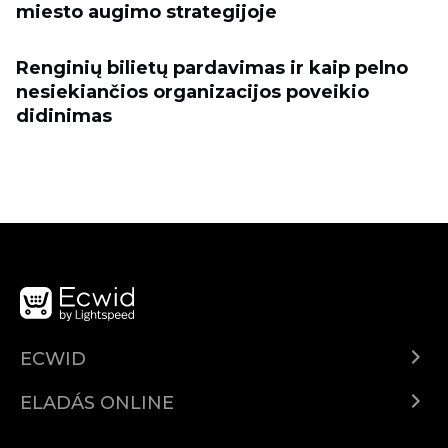
miesto augimo strategijoje
Renginių bilietų pardavimas ir kaip pelno
nesiekiančios organizacijos poveikio
didinimas
ECWID
Ecwid.com
ELADÁS ONLINE
Árkalkuláció
Eladni mindenhol
Súgó