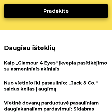
Pradėkite
Daugiau išteklių
Kaip „Glamour 4 Eyes“ įkvepia pasitikėjimo
su asmeniniais akiniais
Nuo vietinio iki pasaulinio: „Jack & Co.“
saldus kelias į augimą
Vietinė dovanų parduotuvė pasauliniam
daugiakanaliam pardavimui: Sidabras