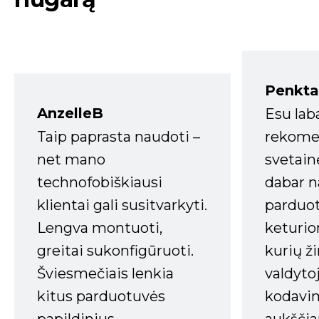
Penkta
AnzelleB
Esu lab
Taip paprasta naudoti –
rekomen
net mano
svetain
technofobiškiausi
dabar n
klientai gali susitvarkyti.
parduot
Lengva montuoti,
keturio
greitai sukonfigūruoti.
kurių ži
Šviesmečiais lenkia
valdyto
kitus parduotuvės
kodavim
papildinius.