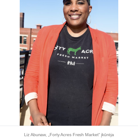
Liz Abunaw, „Forty Acres Fresh Market“ įkūrėja