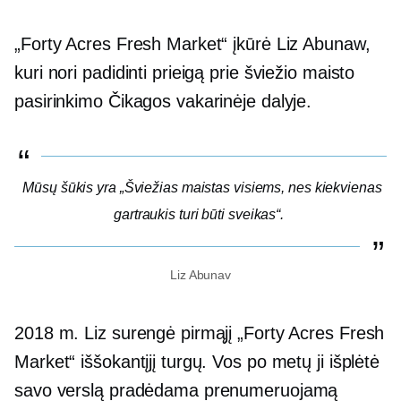
„Forty Acres Fresh Market“ įkūrė Liz Abunaw,
kuri nori padidinti prieigą prie šviežio maisto
pasirinkimo Čikagos vakarinėje dalyje.
Mūsų šūkis yra „Šviežias maistas visiems, nes kiekvienas
gartraukis turi būti sveikas“.
Liz Abunav
2018 m. Liz surengė pirmąjį „Forty Acres Fresh
Market“ iššokantįjį turgų. Vos po metų ji išplėtė
savo verslą pradėdama prenumeruojamą