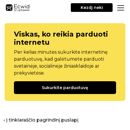
Kezdj neki
Viskas, ko reikia parduoti
internetu
Per kelias minutes sukurkite internetinę
parduotuvę, kad galėtumėte parduoti
svetainėje, socialinėje žiniasklaidoje ar
prekyvietėse.
Sukurkite parduotuvę
‹ Į tinklaraščio pagrindinį puslapį