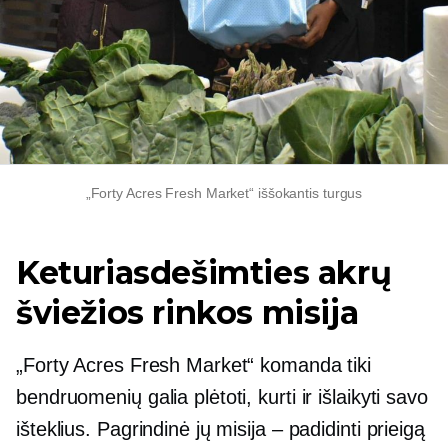
„Forty Acres Fresh Market“ iššokantis turgus
Keturiasdešimties akrų
šviežios rinkos misija
„Forty Acres Fresh Market“ komanda tiki
bendruomenių galia plėtoti, kurti ir išlaikyti savo
išteklius. Pagrindinė jų misija – padidinti prieigą