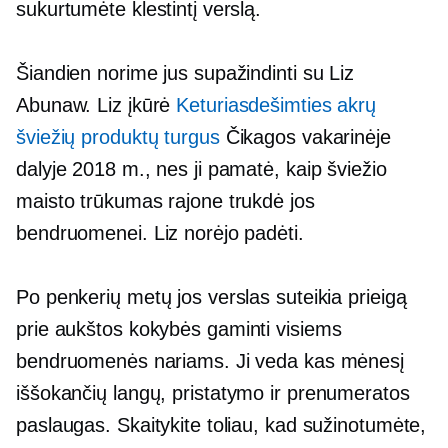
sukurtumėte klestintį verslą.
Šiandien norime jus supažindinti su Liz
Abunaw. Liz įkūrė
Keturiasdešimties akrų
šviežių produktų turgus
Čikagos vakarinėje
dalyje 2018 m., nes ji pamatė, kaip šviežio
maisto trūkumas rajone trukdė jos
bendruomenei. Liz norėjo padėti.
Po penkerių metų jos verslas suteikia prieigą
prie
aukštos kokybės
gaminti visiems
bendruomenės nariams. Ji veda kas mėnesį
iššokančių langų,
pristatymo ir prenumeratos
paslaugas. Skaitykite toliau, kad sužinotumėte,