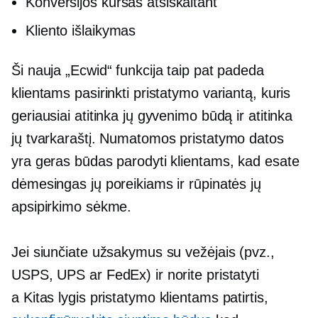
Konversijos kursas atsiskaitant
Kliento išlaikymas
Ši nauja „Ecwid“ funkcija taip pat padeda
klientams pasirinkti pristatymo variantą, kuris
geriausiai atitinka jų gyvenimo būdą ir atitinka
jų tvarkaraštį. Numatomos pristatymo datos
yra geras būdas parodyti klientams, kad esate
dėmesingas jų poreikiams ir rūpinatės jų
apsipirkimo sėkme.
Jei siunčiate užsakymus su vežėjais (pvz.,
USPS, UPS ar FedEx) ir norite pristatyti
a
Kitas lygis
pristatymo klientams patirtis,