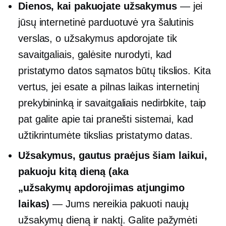
Dienos, kai pakuojate užsakymus
— jei
jūsų internetinė parduotuvė yra šalutinis
verslas, o užsakymus apdorojate tik
savaitgaliais, galėsite nurodyti, kad
pristatymo datos sąmatos būtų tikslios. Kita
vertus, jei esate a
pilnas laikas
internetinį
prekybininką ir savaitgaliais nedirbkite, taip
pat galite apie tai pranešti sistemai, kad
užtikrintumėte tikslias pristatymo datas.
Užsakymus, gautus praėjus šiam laikui,
pakuoju kitą dieną (aka
„užsakymų apdorojimas
atjungimo
laikas)
— Jums nereikia pakuoti naujų
užsakymų dieną ir naktį. Galite pažymėti