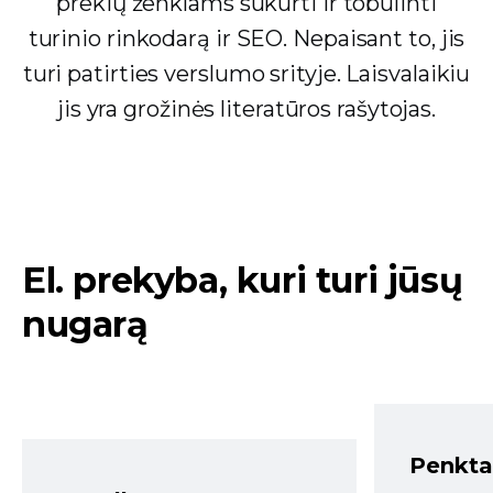
prekių ženklams sukurti ir tobulinti
turinio rinkodarą ir SEO. Nepaisant to, jis
turi patirties verslumo srityje. Laisvalaikiu
jis yra grožinės literatūros rašytojas.
El. prekyba, kuri turi jūsų
nugarą
Penkta