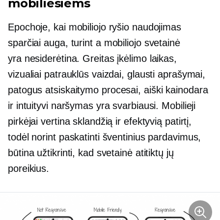
mobiliesiems
Epochoje, kai mobiliojo ryšio naudojimas
sparčiai auga, turint a
mobiliojo
svetainė
yra
nesiderėtina.
Greitas įkėlimo laikas,
vizualiai patrauklūs vaizdai, glausti aprašymai,
patogus
atsiskaitymo procesai, aiški kainodara
ir intuityvi naršymas yra svarbiausi. Mobilieji
pirkėjai vertina sklandžią ir efektyvią patirtį,
todėl norint paskatinti šventinius pardavimus,
būtina užtikrinti, kad svetainė atitiktų jų
poreikius.