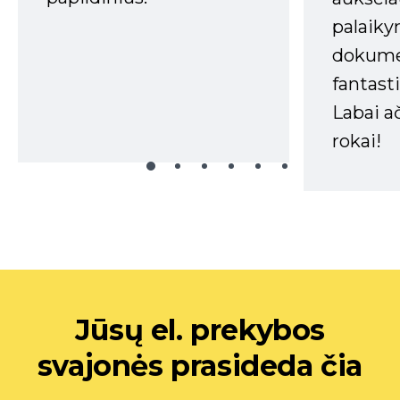
palaiky
dokume
fantasti
Labai a
rokai!
Jūsų el. prekybos
svajonės prasideda čia