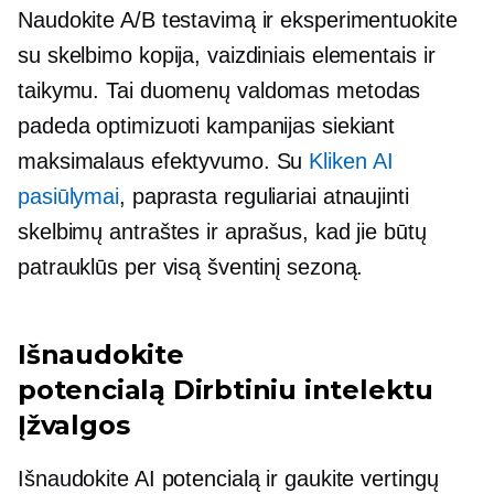
Naudokite A/B testavimą ir eksperimentuokite
su skelbimo kopija, vaizdiniais elementais ir
taikymu. Tai
duomenų valdomas
metodas
padeda optimizuoti kampanijas siekiant
maksimalaus efektyvumo. Su
Kliken AI
pasiūlymai
, paprasta reguliariai atnaujinti
skelbimų antraštes ir aprašus, kad jie būtų
patrauklūs per visą šventinį sezoną.
Išnaudokite
potencialą
Dirbtiniu intelektu
Įžvalgos
Išnaudokite AI potencialą ir gaukite vertingų