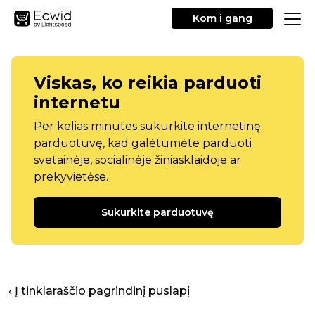
Kom i gang
Viskas, ko reikia parduoti
internetu
Per kelias minutes sukurkite internetinę
parduotuvę, kad galėtumėte parduoti
svetainėje, socialinėje žiniasklaidoje ar
prekyvietėse.
Sukurkite parduotuvę
‹ Į tinklaraščio pagrindinį puslapį