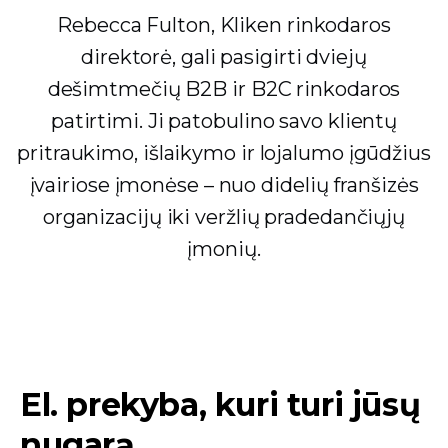
Rebecca Fulton, Kliken rinkodaros
direktorė, gali pasigirti dviejų
dešimtmečių B2B ir B2C rinkodaros
patirtimi. Ji patobulino savo klientų
pritraukimo, išlaikymo ir lojalumo įgūdžius
įvairiose įmonėse – nuo ​​didelių franšizės
organizacijų iki veržlių pradedančiųjų
įmonių.
El. prekyba, kuri turi jūsų
nugarą