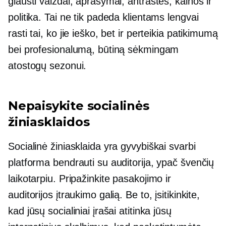
glausti vaizdai, aprašymai, antraštės, kainos ir
politika. Tai ne tik padeda klientams lengvai
rasti tai, ko jie ieško, bet ir perteikia patikimumą
bei profesionalumą, būtiną sėkmingam
atostogų sezonui.
Nepaisykite socialinės
žiniasklaidos
Socialinė žiniasklaida yra gyvybiškai svarbi
platforma bendrauti su auditorija, ypač švenčių
laikotarpiu. Pripažinkite pasakojimo ir
auditorijos įtraukimo galią. Be to, įsitikinkite,
kad jūsų socialiniai įrašai atitinka jūsų