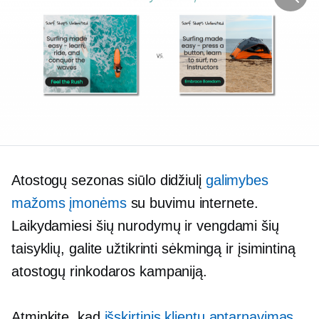
Atostogų sezonas siūlo didžiulį
galimybes
mažoms įmonėms
su buvimu internete.
Laikydamiesi šių nurodymų ir vengdami šių
taisyklių, galite užtikrinti sėkmingą ir įsimintiną
atostogų rinkodaros kampaniją.
Atminkite, kad
išskirtinis klientų aptarnavimas