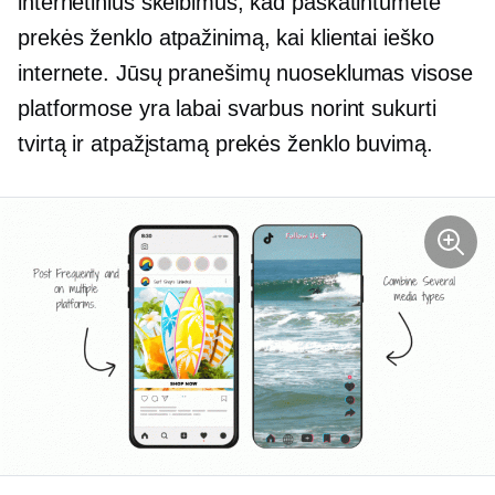
internetinius skelbimus, kad paskatintumėte
prekės ženklo atpažinimą, kai klientai ieško
internete. Jūsų pranešimų nuoseklumas visose
platformose yra labai svarbus norint sukurti
tvirtą ir atpažįstamą prekės ženklo buvimą.