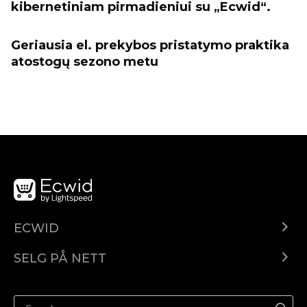
kibernetiniam pirmadieniui su „Ecwid“.
Geriausia el. prekybos pristatymo praktika
atostogų sezono metu
ECWID
Ecwid.com
SELG PÅ NETT
Pris
Selg hvor som helst
Hjelpesenter
Selg på Facebook