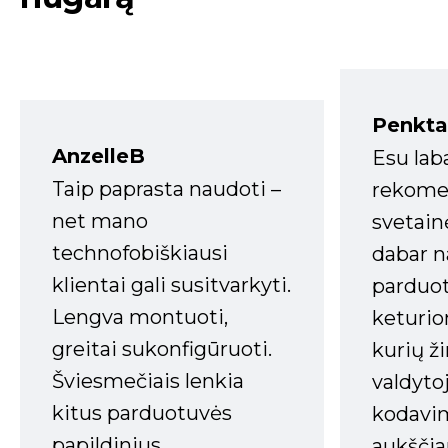
Penkta
AnzelleB
Esu lab
Taip paprasta naudoti –
rekomen
net mano
svetain
technofobiškiausi
dabar n
klientai gali susitvarkyti.
parduot
Lengva montuoti,
keturio
greitai sukonfigūruoti.
kurių ži
Šviesmečiais lenkia
valdyto
kitus parduotuvės
kodavim
papildinius.
aukščia