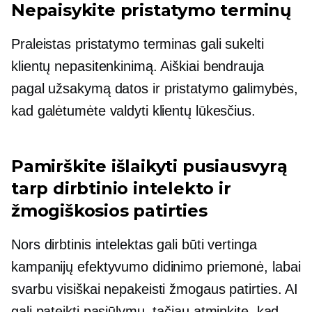
Nepaisykite pristatymo terminų
Praleistas pristatymo terminas gali sukelti
klientų nepasitenkinimą. Aiškiai bendrauja
pagal užsakymą
datos ir pristatymo galimybės,
kad galėtumėte valdyti klientų lūkesčius.
Pamirškite išlaikyti pusiausvyrą
tarp dirbtinio intelekto ir
žmogiškosios patirties
Nors dirbtinis intelektas gali būti vertinga
kampanijų efektyvumo didinimo priemonė, labai
svarbu visiškai nepakeisti žmogaus patirties. AI
gali pateikti pasiūlymų, tačiau atminkite, kad