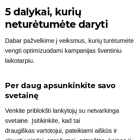
5 dalykai, kurių
neturėtumėte daryti
Dabar pažvelkime į veiksmus, kurių turėtumėte
vengti optimizuodami kampanijas šventiniu
laikotarpiu.
Per daug apsunkinkite savo
svetainę
Venkite priblokšti lankytojų su netvarkinga
svetaine. Įsitikinkite, kad tai
draugiškas vartotojui,
pateikiami aiškūs ir