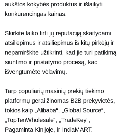
aukštos kokybės
produktus ir išlaikyti
konkurencingas kainas.
Skirkite laiko tirti jų reputaciją skaitydami
atsiliepimus ir atsiliepimus iš kitų pirkėjų ir
nepamirškite užtikrinti, kad jie turi patikimą
siuntimo ir pristatymo procesą, kad
išvengtumėte vėlavimų.
Tarp populiarių masinių prekių tiekimo
platformų
gerai žinomas
B2B prekyvietės,
tokios kaip „Alibaba“, „Global Source“,
„TopTenWholesale“, „TradeKey“,
Pagaminta Kinijoje,
ir IndiaMART.