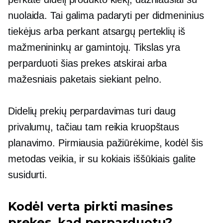
nuolaida. Tai galima padaryti per didmeninius
tiekėjus arba perkant atsargų perteklių iš
mažmenininkų ar gamintojų. Tikslas yra
perparduoti šias prekes atskirai arba
mažesniais paketais siekiant pelno.
Didelių prekių perpardavimas turi daug
privalumų, tačiau tam reikia kruopštaus
planavimo. Pirmiausia pažiūrėkime, kodėl šis
metodas veikia, ir su kokiais iššūkiais galite
susidurti.
Kodėl verta pirkti masines
prekes, kad perparduotų?