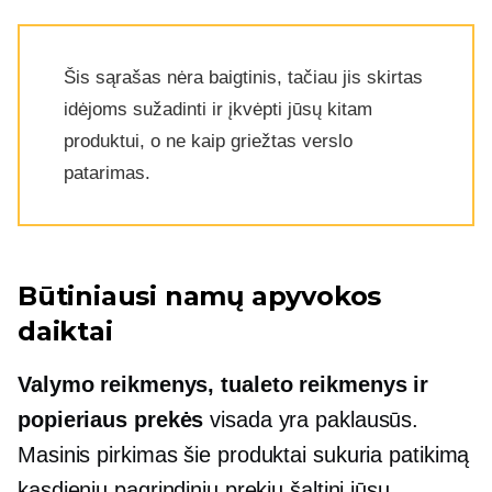
Šis sąrašas nėra baigtinis, tačiau jis skirtas
idėjoms sužadinti ir įkvėpti jūsų kitam
produktui, o ne kaip griežtas verslo
patarimas.
Būtiniausi namų apyvokos
daiktai
Valymo reikmenys, tualeto reikmenys ir
popieriaus prekės
visada yra paklausūs.
Masinis pirkimas
šie produktai sukuria patikimą
kasdienių pagrindinių prekių šaltinį jūsų