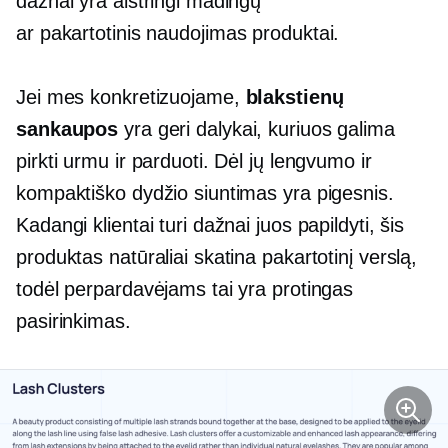
dažnai yra aistringi madingų
ar
pakartotinis naudojimas
produktai.
Jei mes konkretizuojame,
blakstienų
sankaupos
yra geri dalykai, kuriuos galima
pirkti urmu ir parduoti. Dėl jų lengvumo ir
kompaktiško dydžio siuntimas yra pigesnis.
Kadangi klientai turi dažnai juos papildyti, šis
produktas natūraliai skatina pakartotinį verslą,
todėl perpardavėjams tai yra protingas
pasirinkimas.