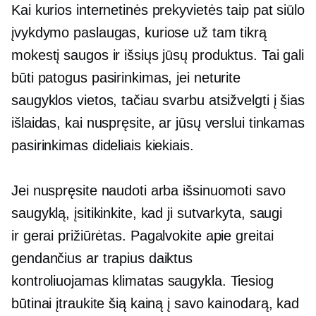
Kai kurios internetinės prekyvietės taip pat siūlo
įvykdymo paslaugas, kuriose už tam tikrą
mokestį saugos ir išsiųs jūsų produktus. Tai gali
būti patogus pasirinkimas, jei neturite
saugyklos vietos, tačiau svarbu atsižvelgti į šias
išlaidas, kai nuspręsite, ar jūsų verslui tinkamas
pasirinkimas dideliais kiekiais.
Jei nuspręsite naudoti arba išsinuomoti savo
saugyklą, įsitikinkite, kad ji sutvarkyta, saugi
ir
gerai prižiūrėtas.
Pagalvokite apie greitai
gendančius ar trapius daiktus
kontroliuojamas klimatas
saugykla. Tiesiog
būtinai įtraukite šią kainą į savo kainodarą, kad