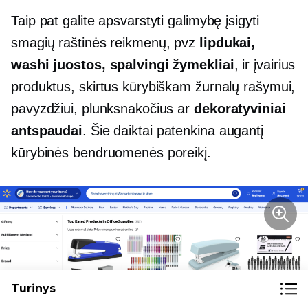
Taip pat galite apsvarstyti galimybę įsigyti
smagių raštinės reikmenų, pvz
lipdukai,
washi juostos, spalvingi žymekliai
, ir įvairius
produktus, skirtus kūrybiškam žurnalų rašymui,
pavyzdžiui, plunksnakočius ar
dekoratyviniai
antspaudai
. Šie daiktai patenkina augantį
kūrybinės bendruomenės poreikį.
Turinys