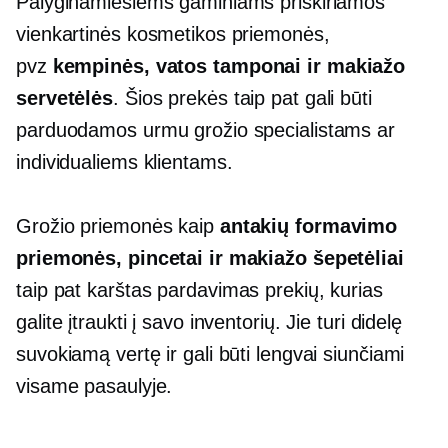
Palyginamiesiems gaminiams priskiriamos
vienkartinės kosmetikos priemonės,
pvz
kempinės, vatos tamponai ir makiažo
servetėlės
. Šios prekės taip pat gali būti
parduodamos urmu grožio specialistams ar
individualiems klientams.
Grožio priemonės kaip
antakių formavimo
priemonės, pincetai ir makiažo šepetėliai
taip pat
karštas pardavimas
prekių, kurias
galite įtraukti į savo inventorių. Jie turi didelę
suvokiamą vertę ir gali būti lengvai siunčiami
visame pasaulyje.