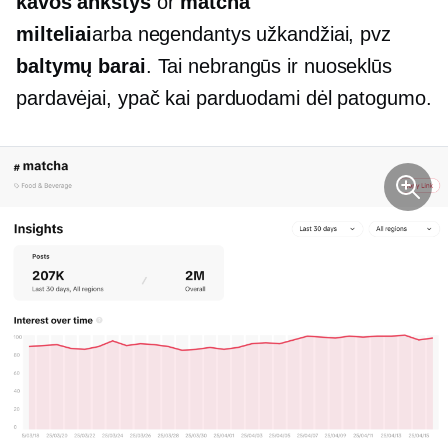
kavos ankštys
or
matcha
milteliai
arba
negendantys
užkandžiai, pvz
baltymų barai
. Tai nebrangūs ir nuoseklūs
pardavėjai, ypač kai parduodami dėl patogumo.