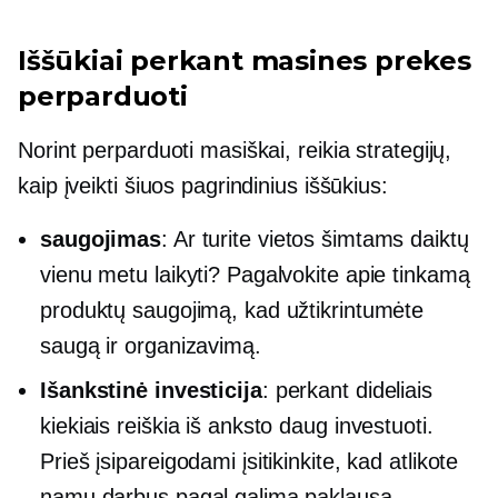
Iššūkiai perkant masines prekes
perparduoti
Norint perparduoti masiškai, reikia strategijų,
kaip įveikti šiuos pagrindinius iššūkius:
saugojimas
: Ar turite vietos šimtams daiktų
vienu metu laikyti? Pagalvokite apie tinkamą
produktų saugojimą, kad užtikrintumėte
saugą ir organizavimą.
Išankstinė investicija
: perkant dideliais
kiekiais reiškia iš anksto daug investuoti.
Prieš įsipareigodami įsitikinkite, kad atlikote
namų darbus pagal galimą paklausą.