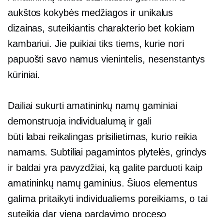
aukštos kokybės
medžiagos ir unikalus
dizainas, suteikiantis charakterio bet kokiam
kambariui. Jie puikiai tiks tiems, kurie nori
papuošti savo namus
vienintelis,
nesenstantys
kūriniai.
Dailiai sukurti amatininkų namų gaminiai
demonstruoja individualumą ir gali
būti
labai reikalingas
prisilietimas, kurio reikia
namams. Subtiliai pagamintos plytelės, grindys
ir baldai yra pavyzdžiai, ką galite parduoti kaip
amatininkų namų gaminius. Šiuos elementus
galima pritaikyti individualiems poreikiams, o tai
suteikia dar vieną pardavimo proceso