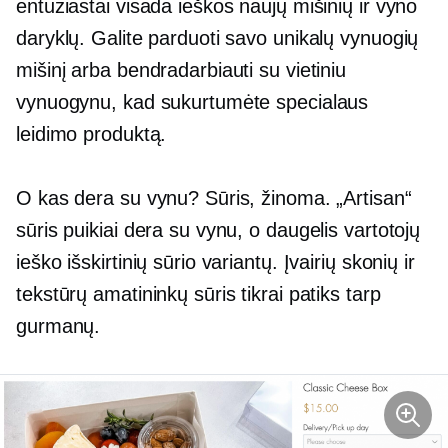
entuziastai visada ieškos naujų mišinių ir vyno
daryklų. Galite parduoti savo unikalų vynuogių
mišinį arba bendradarbiauti su vietiniu
vynuogynu, kad sukurtumėte specialaus
leidimo produktą.
O kas dera su vynu? Sūris, žinoma. „Artisan“
sūris puikiai dera su vynu, o daugelis vartotojų
ieško išskirtinių sūrio variantų. Įvairių skonių ir
tekstūrų amatininkų sūris tikrai patiks tarp
gurmanų.