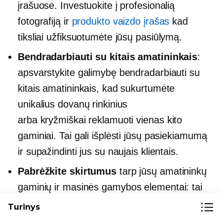
įrašuose. Investuokite į profesionalią
fotografiją ir
produkto vaizdo įrašas
kad
tiksliai užfiksuotumėte jūsų pasiūlymą.
Bendradarbiauti su kitais amatininkais
:
apsvarstykite galimybę bendradarbiauti su
kitais amatininkais, kad sukurtumėte
unikalius dovanų rinkinius
arba
kryžmiškai reklamuoti
vienas kito
gaminiai. Tai gali išplėsti jūsų pasiekiamumą
ir supažindinti jus su naujais klientais.
Pabrėžkite skirtumus
tarp jūsų amatininkų
gaminių ir
masinės gamybos
elementai: tai
padeda klientams suprasti tikrąją jūsų
Turinys
produkto vertę.