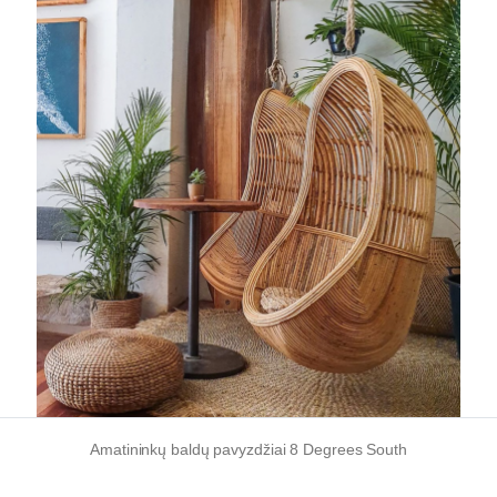
Amatininkų baldų pavyzdžiai 8 Degrees South