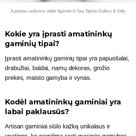
A
pūstas rankomis
stiklo figūrėlė iš Sea Spirits Gallery & Gifts
Kokie yra įprasti amatininkų
gaminių tipai?
Įprasti amatininkų gaminių tipai yra papuošalai,
drabužiai, baldai, namų dekoras, grožio
prekės, maisto gamyba ir vynas.
Kodėl amatininkų gaminiai yra
labai paklausūs?
Artisan gaminiai siūlo kažką unikalaus ir
ypatingo, ko negalima rasti
masinės gamybos