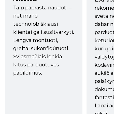
Taip paprasta naudoti –
rekomen
net mano
svetain
technofobiškiausi
dabar n
klientai gali susitvarkyti.
parduot
Lengva montuoti,
keturio
greitai sukonfigūruoti.
kurių ži
Šviesmečiais lenkia
valdyto
kitus parduotuvės
kodavim
papildinius.
aukščia
palaiky
dokume
fantasti
Labai a
rokai!