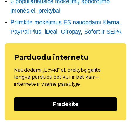
6 populiariausios mokėjimų apdorojimo
įmonės el. prekybai
Priimkite mokėjimus ES naudodami Klarna,
PayPal Plus, iDeal, Giropay, Sofort ir SEPA
Parduodu internetu
Naudodami „Ecwid“ el. prekybą galite
lengvai parduoti bet kur ir bet kam –
internete ir visame pasaulyje.
Pradėkite