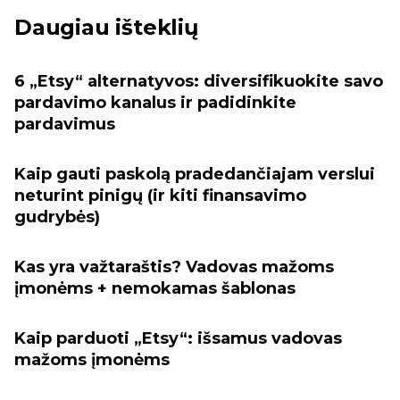
Daugiau išteklių
6 „Etsy“ alternatyvos: diversifikuokite savo
pardavimo kanalus ir padidinkite
pardavimus
Kaip gauti paskolą pradedančiajam verslui
neturint pinigų (ir kiti finansavimo
gudrybės)
Kas yra važtaraštis? Vadovas mažoms
įmonėms + nemokamas šablonas
Kaip parduoti „Etsy“: išsamus vadovas
mažoms įmonėms