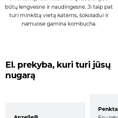
būtų lengvesnė ir naudingesnė. Ji taip pat
turi minkštą vietą katėms, šokoladui ir
namuose gamina kombucha.
El. prekyba, kuri turi jūsų
nugarą
Penkta
AnzelleB
Esu lab