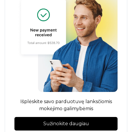
Išplėskite savo parduotuvę lanksčiomis
mokėjimo galimybėmis
Sužinokite daugiau