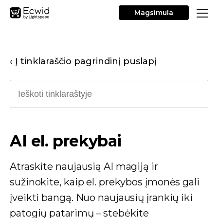
Magsimula
‹ Į tinklaraščio pagrindinį puslapį
AI el. prekybai
Atraskite naujausią AI magiją ir
sužinokite, kaip el. prekybos įmonės gali
įveikti bangą. Nuo naujausių įrankių iki
patogių patarimų – stebėkite