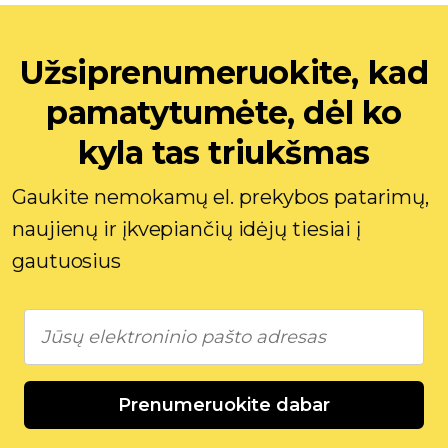
Užsiprenumeruokite, kad
pamatytumėte, dėl ko
kyla tas triukšmas
Gaukite nemokamų el. prekybos patarimų,
naujienų ir įkvepiančių idėjų tiesiai į
gautuosius
Prenumeruokite dabar