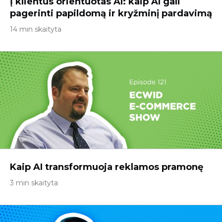
Į klientus orientuotas AI: kaip AI gali
pagerinti papildomą ir kryžminį pardavimą
14 min skaityta
Kaip AI transformuoja reklamos pramonę
3 min skaityta