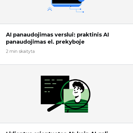
AI panaudojimas verslui: praktinis AI
panaudojimas el. prekyboje
2 min skaityta