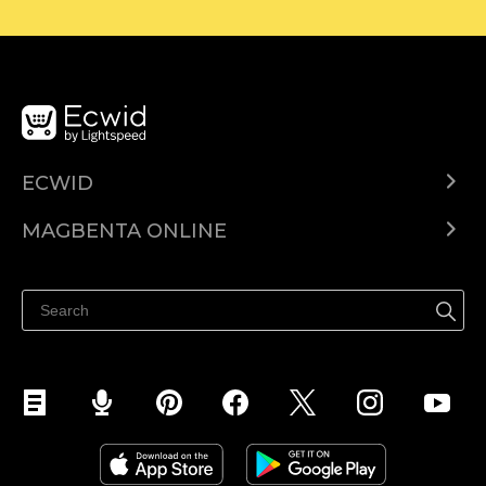
ECWID
Ecwid.com
MAGBENTA ONLINE
Help center
Ibenta kahit saan
Ibenta sa Facebook