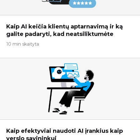
Kaip AI keičia klientų aptarnavimą ir ką
galite padaryti, kad neatsiliktumėte
10 min skaityta
Kaip efektyviai naudoti AI įrankius kaip
verslo savininkui