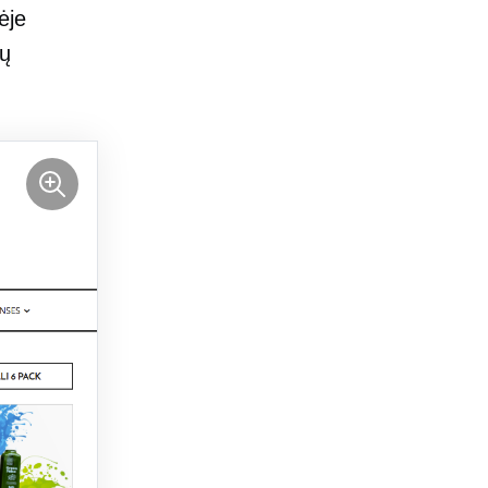
ėje
sų