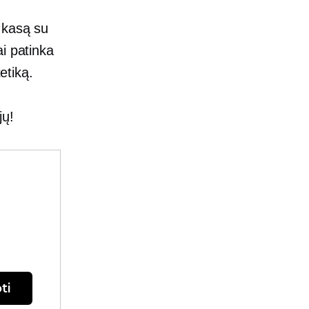
 kasą su
i patinka
etiką.
jų!
ti