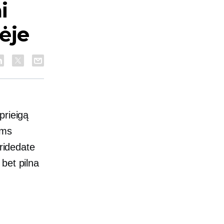
i
ėje
prieigą
ams
pridedate
bet pilna