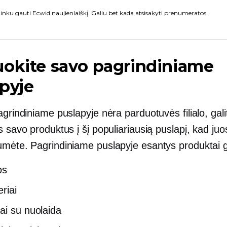
inku gauti Ecwid naujienlaiškį. Galiu bet kada atsisakyti prenumeratos.
okite savo pagrindiniame
pyje
agrindiniame puslapyje nėra parduotuvės filialo, galit
s savo produktus į šį populiariausią puslapį, kad juo
umėte. Pagrindiniame puslapyje esantys produktai ga
os
riai
ai su nuolaida