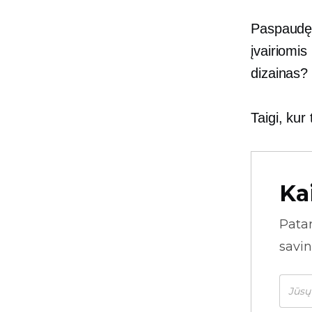
Paspaudę 
įvairiomis
dizainas? 
Taigi, kur
Ka
Pata
savin