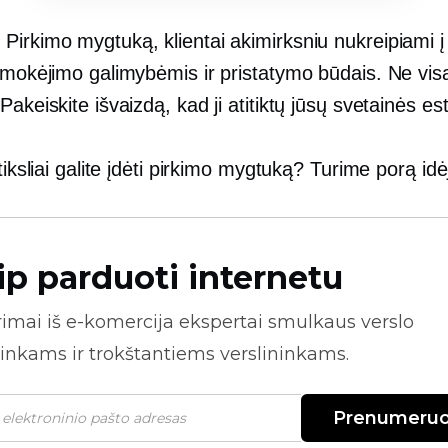
Pirkimo mygtuką, klientai akimirksniu nukreipiami į
 mokėjimo galimybėmis ir pristatymo būdais. Ne visa
Pakeiskite išvaizdą, kad ji atitiktų jūsų svetainės est
 tiksliai galite įdėti pirkimo mygtuką? Turime porą idė
ip parduoti internetu
rimai iš
e-komercija
ekspertai smulkaus verslo
inkams ir trokštantiems verslininkams.
Prenumeruo