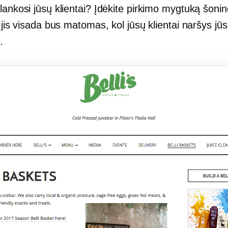
lankosi jūsų klientai? Įdėkite pirkimo mygtuką šonin
r jis visada bus matomas, kol jūsų klientai naršys jū
.