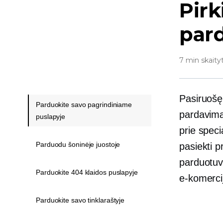
Pir
pard
7 min skaity
Pasiruošę 
Parduokite savo pagrindiniame
pardavim
puslapyje
prie spec
Parduodu šoninėje juostoje
pasiekti p
parduotuv
Parduokite 404 klaidos puslapyje
e-komerci
Parduokite savo tinklaraštyje