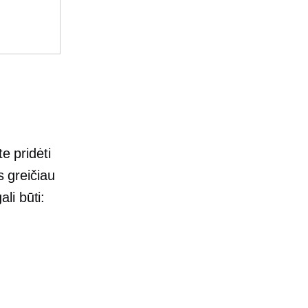
e pridėti
s greičiau
li būti: