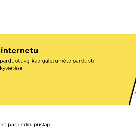
 internetu
ę parduotuvę, kad galėtumėte parduoti
ekyvietėse.
aščio pagrindinį puslapį