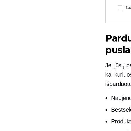
Sut
Pardu
pusla
Jei jūsų p
kai kuriuo
išparduot
Naujen
Bestsele
Produkt