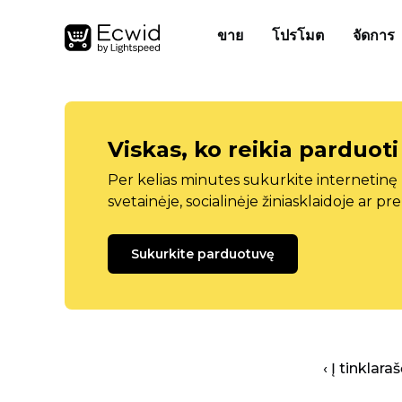
ขาย
โปรโมต
จัดการ
Viskas, ko reikia parduoti
Per kelias minutes sukurkite internetin
svetainėje, socialinėje žiniasklaidoje ar pr
Sukurkite parduotuvę
‹ Į tinklar