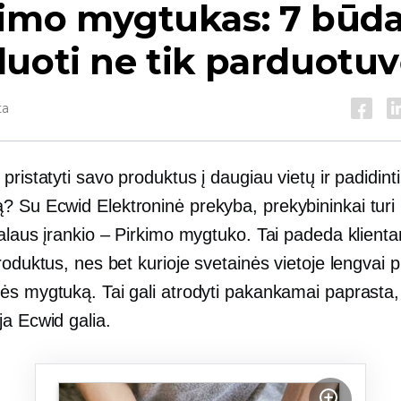
kimo mygtukas: 7 būda
uoti ne tik parduotuv
ta
pristatyti savo produktus į daugiau vietų ir padidinti
ą? Su Ecwid
Elektroninė prekyba,
prekybininkai turi 
ialaus įrankio – Pirkimo mygtuko. Tai padeda klient
roduktus, nes bet kurioje svetainės vietoje lengvai 
ės mygtuką. Tai gali atrodyti pakankamai paprasta, 
ja
Ecwid galia.