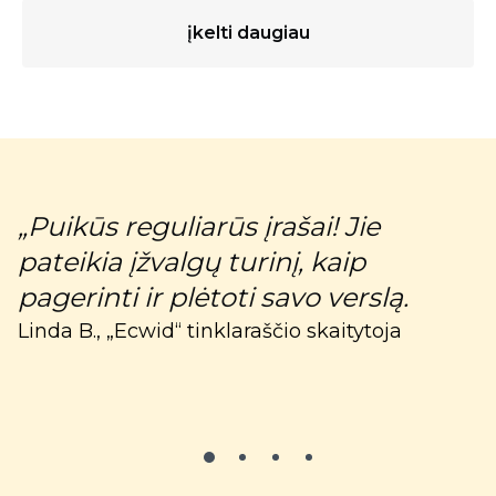
įkelti daugiau
s
„Puikūs reguliarūs įrašai! Jie
„
pateikia įžvalgų turinį, kaip
n
pagerinti ir plėtoti savo verslą.
C
Linda B., „Ecwid“ tinklaraščio skaitytoja