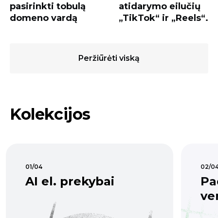
pasirinkti tobulą
atidarymo eilučių
domeno vardą
„TikTok“ ir „Reels“.
Peržiūrėti viską
Kolekcijos
01/04
02/0
AI el. prekybai
Pa
ve