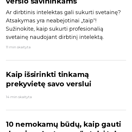
verslo savininkams
Ar dirbtinis intelektas gali sukurti svetainę?
Atsakymas yra neabejotinai „taip“!
Sužinokite, kaip sukurti profesionalią
svetainę naudojant dirbtinį intelektą.
11 min skaityta
Kaip išsirinkti tinkamą
prekyvietę savo verslui
14 min skaityta
10 nemokamų būdų, kaip gauti