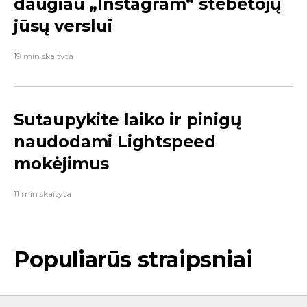
daugiau „Instagram“ stebėtojų
jūsų verslui
19 min skaityta
Sutaupykite laiko ir pinigų
naudodami Lightspeed
mokėjimus
11 min skaityta
Populiarūs straipsniai