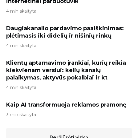
internetinei parduotuvei
4 min skaityta
Daugiakanalio pardavimo paaiškinimas:
plėtimasis iki didelių ir nišinių rinkų
4 min skaityta
Klientų aptarnavimo įrankiai, kurių reikia
kiekvienam verslui: kelių kanalų
palaikymas, aktyvūs pokalbiai ir kt
4 min skaityta
Kaip AI transformuoja reklamos pramonę
3 min skaityta
Peržiūrėti viską