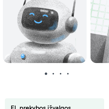
El. prekybos įžvalgos,