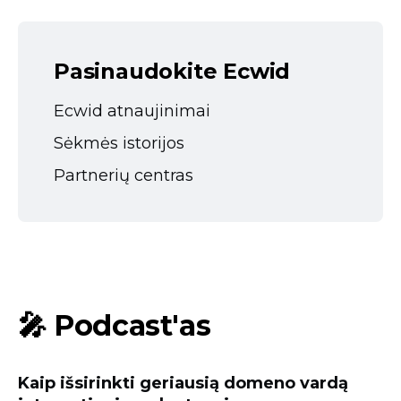
Pasinaudokite Ecwid
Ecwid atnaujinimai
Sėkmės istorijos
Partnerių centras
🎤 Podcast'as
Kaip išsirinkti geriausią domeno vardą