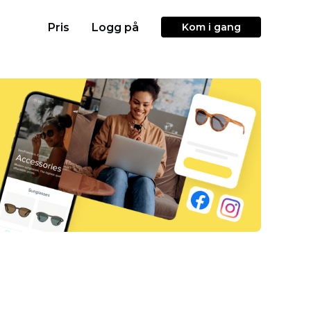
Pris
Logg på
Kom i gang