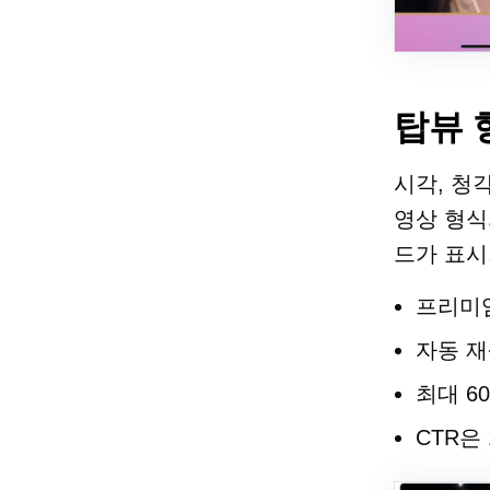
탑뷰 
시각, 청
영상 형식
드가 표시
프리미엄
자동 
최대 6
CTR은