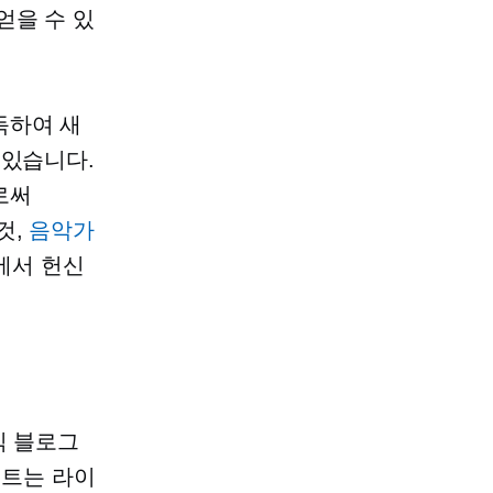
얻을 수 있
독하여 새
 있습니다.
로써
것,
음악가
e에서 헌신
식
블로그
스트는 라이