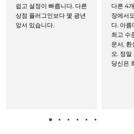
쉽고 설정이 빠릅니다. 다른
다른 4개
상점 플러그인보다 몇 광년
장에서도
앞서 있습니다.
다. 아름
최고 수
문서, 
오. 정말
당신은 