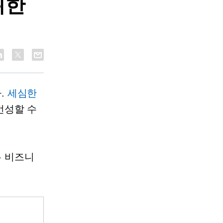
위한
.
세심한
번성할 수
은 비즈니