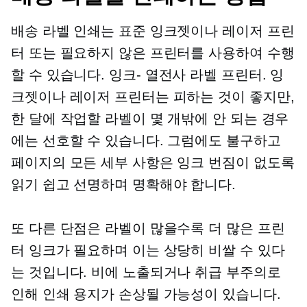
배송 라벨 인쇄는 표준 잉크젯이나 레이저 프린
터 또는 필요하지 않은 프린터를 사용하여 수행
할 수 있습니다.
잉크-
열전사 라벨 프린터. 잉
크젯이나 레이저 프린터는 피하는 것이 좋지만,
한 달에 작업할 라벨이 몇 개밖에 안 되는 경우
에는 선호할 수 있습니다. 그럼에도 불구하고
페이지의 모든 세부 사항은 잉크 번짐이 없도록
읽기 쉽고 선명하며 명확해야 합니다.
또 다른 단점은 라벨이 많을수록 더 많은 프린
터 잉크가 필요하며 이는 상당히 비쌀 수 있다
는 것입니다. 비에 노출되거나 취급 부주의로
인해 인쇄 용지가 손상될 가능성이 있습니다.