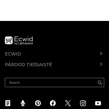
ECWID
Ecwid.com
PĀRDOD TIEŠSAISTĒ
Izcenojumi
Pārdod visur
Palīdzības centrs
Pārdod Facebook
Pārdod Instagram