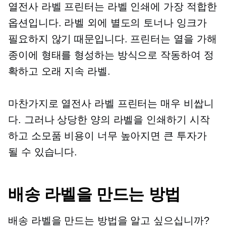
열전사 라벨 프린터는 라벨 인쇄에 가장 적합한
옵션입니다. 라벨 외에 별도의 토너나 잉크가
필요하지 않기 때문입니다. 프린터는 열을 가해
종이에 형태를 형성하는 방식으로 작동하여 정
확하고
오래 지속
라벨.
마찬가지로 열전사 라벨 프린터는 매우 비쌉니
다. 그러나 상당한 양의 라벨을 인쇄하기 시작
하고 소모품 비용이 너무 높아지면 큰 투자가
될 수 있습니다.
배송 라벨을 만드는 방법
배송 라벨을 만드는 방법을 알고 싶으십니까?