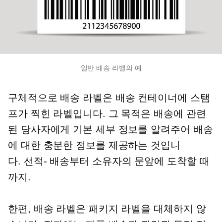
일반 배송 라벨의 예
구체적으로 배송 라벨은 배송 컨테이너에 스탬
프가 찍힌 라벨입니다. 그 목적은 배송에 관련
된 당사자에게 기본 세부 정보를 알려주어 배송
에 대한 충분한 정보를 제공하는 것입니
다.
선적-
배송부터 소유자의 문앞에 도착할 때
까지.
한편, 배송 라벨은 패키지 라벨을 대체하지 않