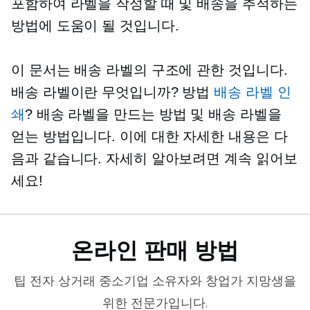
포함하여 라벨을 작성할 때 및 배송을 추적하는
방법에 도움이 될 것입니다.
이 문서는 배송 라벨의 구조에 관한 것입니다.
배송 라벨이란 무엇입니까? 방법
배송 라벨 인
쇄
? 배송 라벨을 만드는 방법 및 배송 라벨을
얻는 방법입니다. 이에 대한 자세한 내용은 다
음과 같습니다. 자세히 알아보려면 계속 읽어보
세요!
온라인 판매 방법
팁
전자 상거래
중소기업 소유자와 창업가 지망생을
위한 전문가입니다.