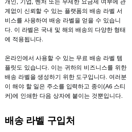
개인, 기업, 벤처 또는 무제한 요금제 여부에 관
계없이 신뢰할 수 있는 플랫폼의 배송 라벨 서
비스를 사용하여 배송 라벨을 얻을 수 있습니
다. 이 라벨은 국내 및 해외 배송의 다양한 형태
에 적용됩니다.
온라인에서 사용할 수 있는 무료 배송 라벨 템
플릿도 있습니다. 이는 귀하의 비즈니스를 위한
배송 라벨을 생성하기 위한 도구입니다. 여러분
이 해야 할 일은 주소를 입력하고 종이(A6 스티
커)에 인쇄한 다음 상자에 붙이는 것뿐입니다.
배송 라벨 구입처