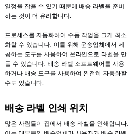
일정을 잡을 수 있기 때문에 배송 라벨을 준비
하는 것이 더 유리합니다.
프로세스를 자동화하여 수동 작업을 크게 최소
화할 수 있습니다. 이를 위해 운송업체에서 제
공하는 도구를 사용하여 온라인으로 라벨을 만
들 수 있습니다. 배송 라벨 소프트웨어를 사용
하거나 배송 도구를 사용하여 완전히 자동화할
수도 있습니다.
배송 라벨 인쇄 위치
많은 사람들이 집에서 배송 라벨을 인쇄합니다.
이는 대부분의 배송업체가 사용자가 배송 라벨