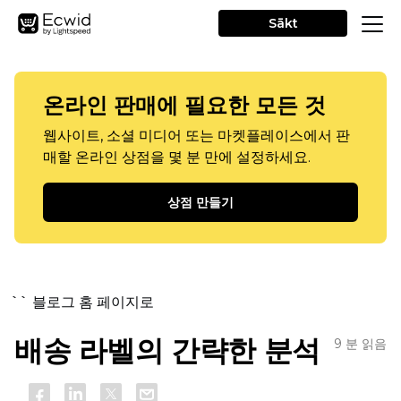
Sākt
온라인 판매에 필요한 모든 것
웹사이트, 소셜 미디어 또는 마켓플레이스에서 판
매할 온라인 상점을 몇 분 만에 설정하세요.
상점 만들기
`` 블로그 홈 페이지로
배송 라벨의 간략한 분석
9 분 읽음