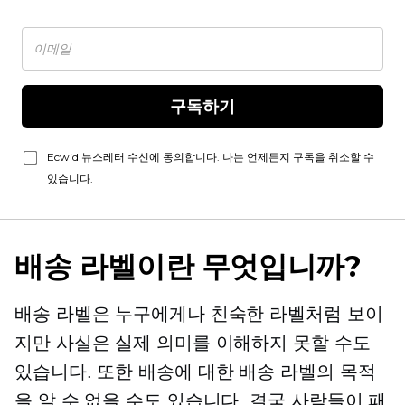
구독하기
Ecwid 뉴스레터 수신에 동의합니다. 나는 언제든지 구독을 취소할 수
있습니다.
배송 라벨이란 무엇입니까?
배송 라벨은 누구에게나 친숙한 라벨처럼 보이
지만 사실은 실제 의미를 이해하지 못할 수도
있습니다. 또한 배송에 대한 배송 라벨의 목적
을 알 수 없을 수도 있습니다. 결국 사람들이 패