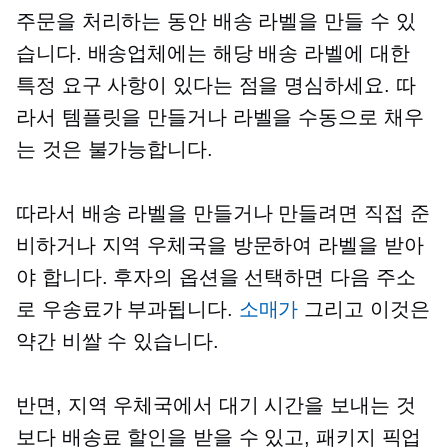
주문을 처리하는 동안 배송 라벨을 만들 수 있
습니다. 배송업체에는 해당 배송 라벨에 대한
특정 요구 사항이 있다는 점을 명심하세요. 따
라서 템플릿을 만들거나 라벨을 수동으로 채우
는 것은 불가능합니다.
따라서 배송 라벨을 만들거나 만들려면 직접 준
비하거나 지역 우체국을 방문하여 라벨을 받아
야 합니다. 후자의 옵션을 선택하면 다음 주소
로 우송료가 부과됩니다.
소매가
그리고 이것은
약간 비쌀 수 있습니다.
반면, 지역 우체국에서 대기 시간을 보내는 것
보다 배송료 할인을 받을 수 있고, 패키지 픽업