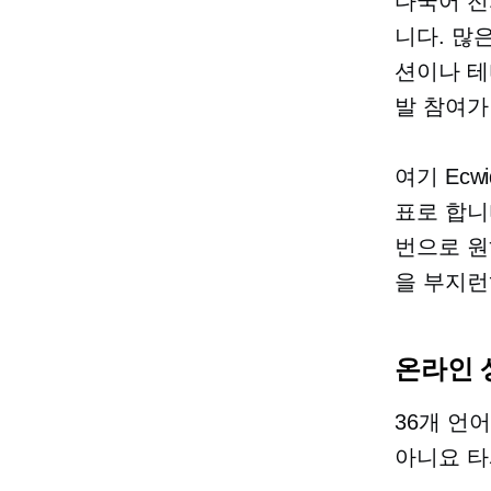
다국어 전
니다. 많
션이나 테
발 참여가
여기 Ecw
표로 합니
번으로 원
을 부지런
온라인 
36개 언
아니요
타