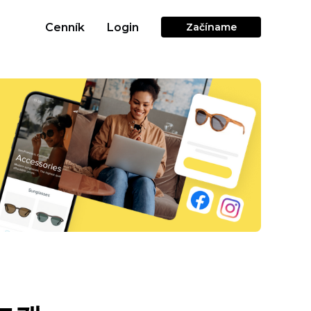
Cenník
Login
Začíname