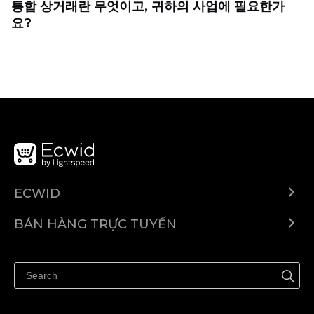
통합 상거래란 무엇이고, 귀하의 사업에 필요한가
요?
ECWID
Ecwid.com
BÁN HÀNG TRỰC TUYẾN
Trung tâm trợ giúp
Bán ở bất cứ đâu
Quảng bá ở bất cứ đâu
Kiểm soát mọi thứ