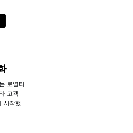
화
하는 로열티
라 고객
기 시작했