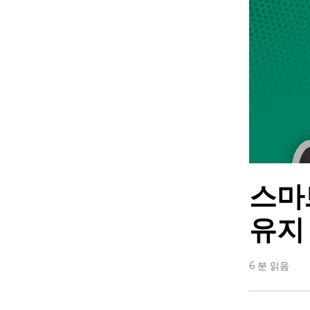
스마
유지
6 분 읽음