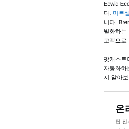
Ecwid E
다.
마르
니다. B
별화하는 
고객으로 
팟캐스트에
자동화하는
지 알아보
온
팁
전