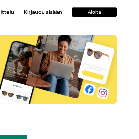
ittelu
Kirjaudu sisään
Aloita