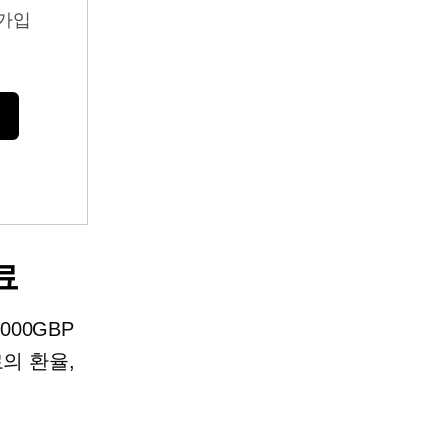
가입
료
000GBP
의 환율,
.