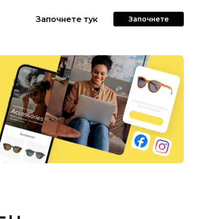
Започнете тук
Започнете