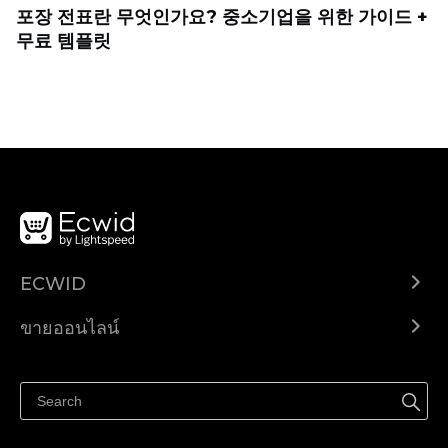
포장 전표란 무엇인가요? 중소기업을 위한 가이드 +
무료 템플릿
ECWID
Ecwid.com
ขายออนไลน์
ราคา
ขายได้ทุกที่
ศูนย์ช่วยเหลือ
ขายบนเฟสบุ๊ค