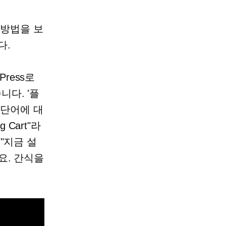
 방법을 보
다.
ress로
다. '플
 단어에 대
 Cart"라
"지금 설
요. 간식을