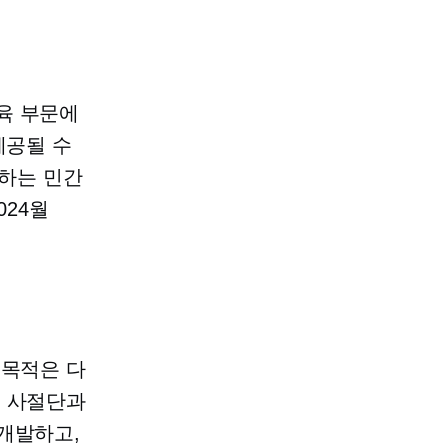
육 부문에
제공될 수
하는
민간
024월
 목적은 다
역 사절단과
개발하고,