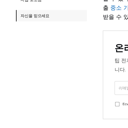
출
중소 
자신을 믿으세요
받을 수 
온
팁
전
니다.
Ec