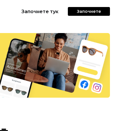
Започнете тук
Започнете