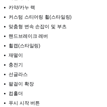
카약/카누 랙
커스텀 스티어링 휠(스타일링)
맞춤형 변속 손잡이 및 부츠
핸드브레이크 레버
휠캡(스타일링)
재떨이
충전기
선글라스
팔걸이 확장
컵홀더
푸시 시작 버튼