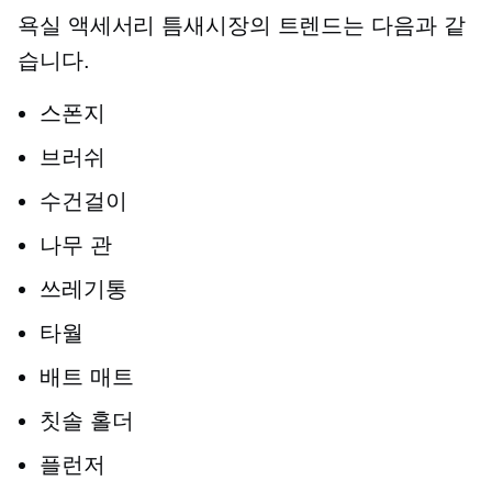
욕실 액세서리 틈새시장의 트렌드는 다음과 같
습니다.
스폰지
브러쉬
수건걸이
나무 관
쓰레기통
타월
배트 매트
칫솔 홀더
플런저