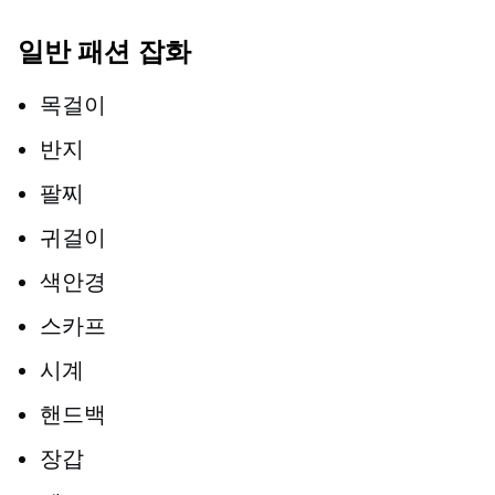
일반 패션 잡화
목걸이
반지
팔찌
귀걸이
색안경
스카프
시계
핸드백
장갑