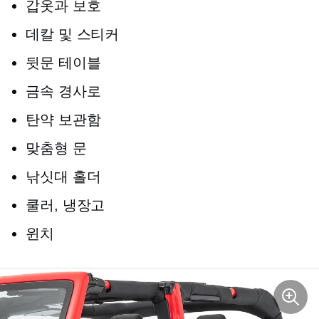
갑옷과 보호
데칼 및 스티커
뒷문 테이블
금속 경사로
탄약 보관함
맞춤형 문
낚싯대 홀더
쿨러, 냉장고
윈치