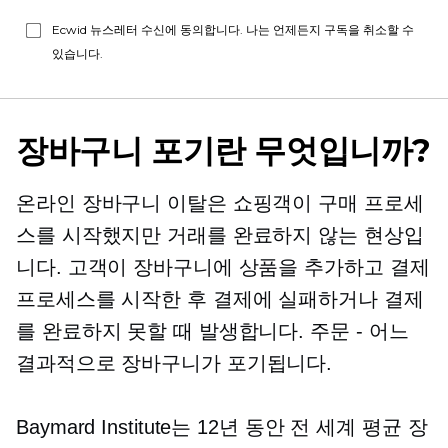
Ecwid 뉴스레터 수신에 동의합니다. 나는 언제든지 구독을 취소할 수
있습니다.
장바구니 포기란 무엇입니까?
온라인 장바구니 이탈은 쇼핑객이 구매 프로세
스를 시작했지만 거래를 완료하지 않는 현상입
니다. 고객이 장바구니에 상품을 추가하고 결제
프로세스를 시작한 후 결제에 실패하거나 결제
를 완료하지 못할 때 발생합니다.
주문 - 어느
결과적으로 장바구니가 포기됩니다.
Baymard Institute는 12년 동안 전 세계 평균 장