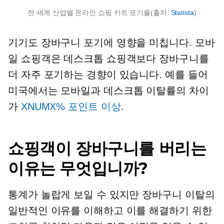
전 세계 산업별 온라인 쇼핑 카트 포기율(출처:
Statista
)
기기도 장바구니 포기에 영향을 미칩니다. 모바
일 쇼핑객은 데스크톱 쇼핑객보다 장바구니를
더 자주 포기하는 경향이 있습니다. 예를 들어
미국에서는 모바일과 데스크톱 이탈률의 차이
가
XNUMX% 포인트 이상
.
쇼핑객이 장바구니를 버리는
이유는 무엇입니까?
통계가 놀랍게 보일 수 있지만 장바구니 이탈의
일반적인 이유를 이해하고 이를 해결하기 위한