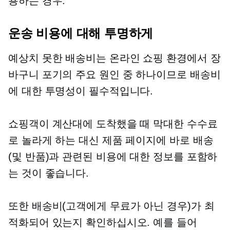
용하는 경우.
운송 비용에 대해 투명하게
예상치 못한 배송비는 온라인 쇼핑 환경에서 장
바구니 포기의 주요 원인 중 하나이므로 배송비
에 대한 투명성이 필수적입니다.
쇼핑객이 계산대에 도착했을 때 막대한 수수료
로 놀라게 하는 대신 제품 페이지에 바로 배송
(및 반품)과 관련된 비용에 대한 정보를 포함하
는 것이 좋습니다.
또한 배송비(고객에게 무료가 아닌 경우)가 최
적화되어 있는지 확인하십시오. 예를 들어