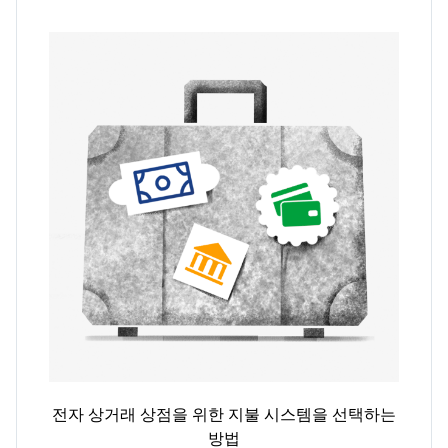
전자 상거래 상점을 위한 지불 시스템을 선택하는
방법