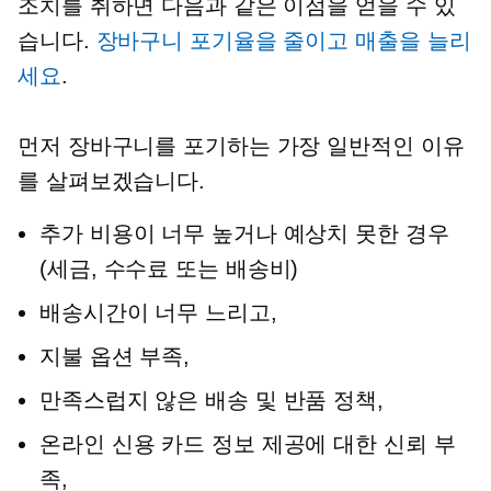
조치를 취하면 다음과 같은 이점을 얻을 수 있
습니다.
장바구니 포기율을 줄이고 매출을 늘리
세요
.
먼저 장바구니를 포기하는 가장 일반적인 이유
를 살펴보겠습니다.
추가 비용이 너무 높거나 예상치 못한 경우
(세금, 수수료 또는 배송비)
배송시간이 너무 느리고,
지불 옵션 부족,
만족스럽지 않은 배송 및 반품 정책,
온라인 신용 카드 정보 제공에 대한 신뢰 부
족,