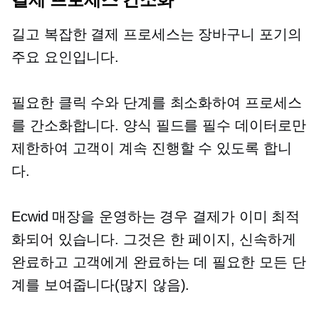
길고 복잡한 결제 프로세스는 장바구니 포기의
주요 요인입니다.
필요한 클릭 수와 단계를 최소화하여 프로세스
를 간소화합니다. 양식 필드를 필수 데이터로만
제한하여 고객이 계속 진행할 수 있도록 합니
다.
Ecwid 매장을 운영하는 경우 결제가 이미 최적
화되어 있습니다. 그것은
한 페이지,
신속하게
완료하고 고객에게 완료하는 데 필요한 모든 단
계를 보여줍니다(많지 않음).