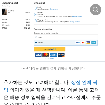
Ecwid 매장은 원활한 결제 경험을 제공합니다.
추가하는 것도 고려해야 합니다.
상점 안에
픽
업
의미가 있을 때 선택합니다. 이를 통해 고객
은 배송 정보 입력을 건너뛰고 소매점에서 주문
을 수령할 수 있습니다.