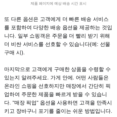
제품 페이지에 예상 배송 시간 표시
또 다른 옵션은 고객에게 더 빠른 배송 서비스
를 포함하여 다양한 배송 옵션을 제공하는 것입
니다. 일부 쇼핑객은 주문을 더 빨리 받기 위해
더 비싼 서비스를 선호할 수 있습니다(예: 선물
구매 시).
마지막으로 고객에게 구매한 상품을 수령할 수
있는지 알려주세요.
가게 안에.
어떤 사람들은
온라인 쇼핑을 선호하지만 매장에서 간단히 픽
업하여 주문한 제품을 빠르게 받을 수 있습니
다. "매장 픽업" 옵션을 사용하면 고객을 만족시
키고 장바구니 포기를 줄이는 쉬운 방법입니다.