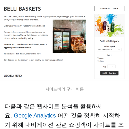
사이드바의 구매 버튼
다음과 같은 웹사이트 분석을 활용하세
요.
Google Analytics
어떤 것을 정확히 지적하
기 위해
내비게이션 관련
쇼핑객이 사이트를 조