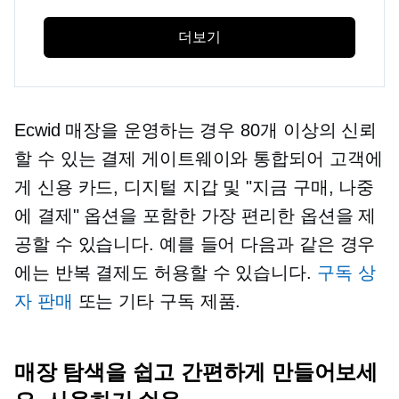
더보기
Ecwid 매장을 운영하는 경우 80개 이상의 신뢰
할 수 있는 결제 게이트웨이와 통합되어 고객에
게 신용 카드, 디지털 지갑 및 "지금 구매, 나중
에 결제" 옵션을 포함한 가장 편리한 옵션을 제
공할 수 있습니다. 예를 들어 다음과 같은 경우
에는 반복 결제도 허용할 수 있습니다.
구독 상
자 판매
또는 기타 구독 제품.
매장 탐색을 쉽고 간편하게 만들어보세