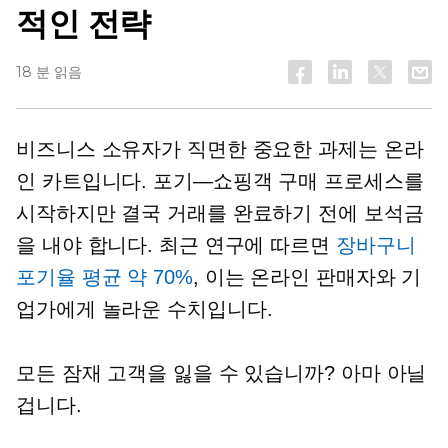
적인 전략
18 분 읽음
비즈니스 소유자가 직면한 중요한 과제는 온라
인 카트입니다.
포기—쇼핑객
구매 프로세스를
시작하지만 결국 거래를 완료하기 전에 보석금
을 내야 합니다. 최근 연구에 따르면
장바구니
포기율 평균 약 70%
, 이는 온라인 판매자와 기
업가에게 놀라운 수치입니다.
모든 잠재 고객을 잃을 수 있습니까? 아마 아닐
겁니다.