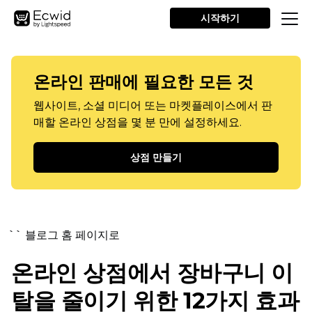
시작하기
온라인 판매에 필요한 모든 것
웹사이트, 소셜 미디어 또는 마켓플레이스에서 판
매할 온라인 상점을 몇 분 만에 설정하세요.
상점 만들기
`` 블로그 홈 페이지로
온라인 상점에서 장바구니 이
탈을 줄이기 위한 12가지 효과