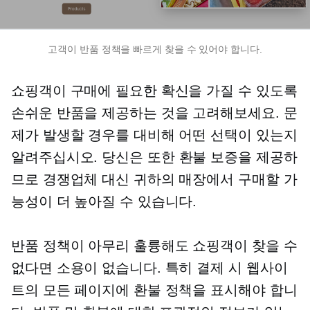
고객이 반품 정책을 빠르게 찾을 수 있어야 합니다.
쇼핑객이 구매에 필요한 확신을 가질 수 있도록
손쉬운 반품을 제공하는 것을 고려해보세요. 문
제가 발생할 경우를 대비해 어떤 선택이 있는지
알려주십시오. 당신은 또한
환불
보증을 제공하
므로 경쟁업체 대신 귀하의 매장에서 구매할 가
능성이 더 높아질 수 있습니다.
반품 정책이 아무리 훌륭해도 쇼핑객이 찾을 수
없다면 소용이 없습니다. 특히 결제 시 웹사이
트의 모든 페이지에 환불 정책을 표시해야 합니