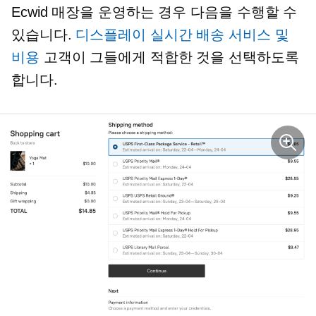
Ecwid 매장을 운영하는 경우 다음을 수행할 수
있습니다.
디스플레이
실시간
배송 서비스 및
비용
고객이 그들에게 적합한 것을 선택하도록
합니다.