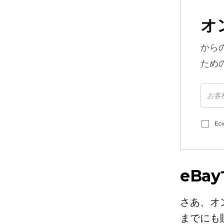
オ
から
ため
E
eBa
さあ、オ
までにも