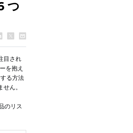
6 つ
注目され
ーザーを抱え
チする方法
ません。
商品のリス