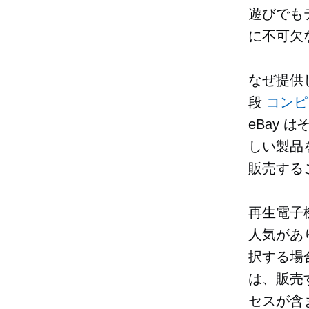
遊びでも
に不可欠
なぜ提供
段
コンピ
eBay
しい製品
販売する
再生電子
人気があ
択する場
は、販売
セスが含