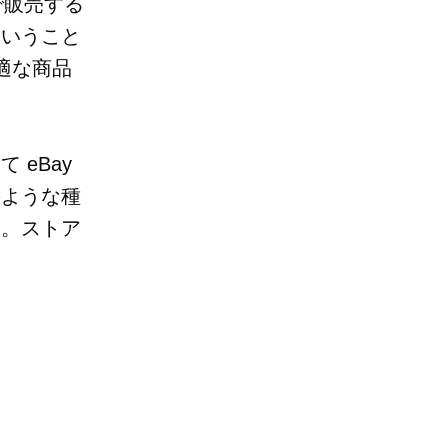
で販売する
ということ
適な商品
eBay
のような種
す。ストア