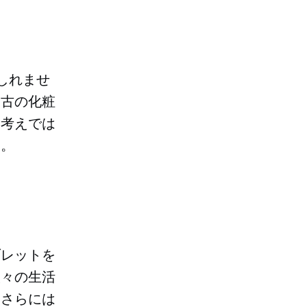
しれませ
中古の化粧
い考えでは
す。
ブレットを
人々の生活
、さらには