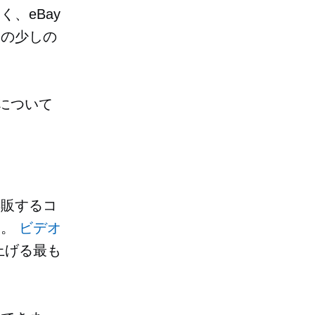
、eBay
んの少しの
品について
再販するコ
い。
ビデオ
上げる最も