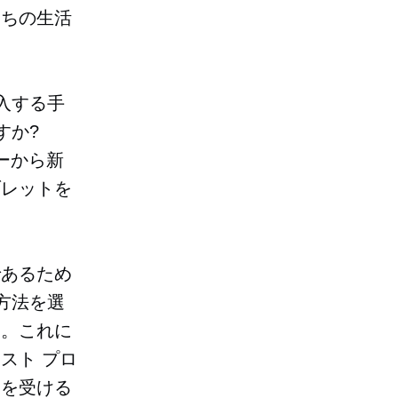
たちの生活
入する手
すか?
ーから新
ブレットを
であるため
方法を選
す。これに
スト プロ
クを受ける