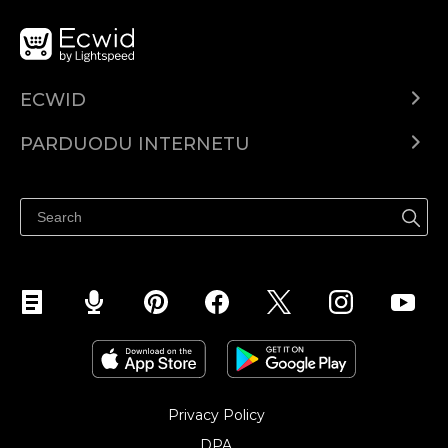
ECWID
Ecwid.com
PARDUODU INTERNETU
Kainodara
Parduodu visur
Pagalbos centras
Parduodu Facebook
Parduodu Instagram
Privacy Policy
DPA