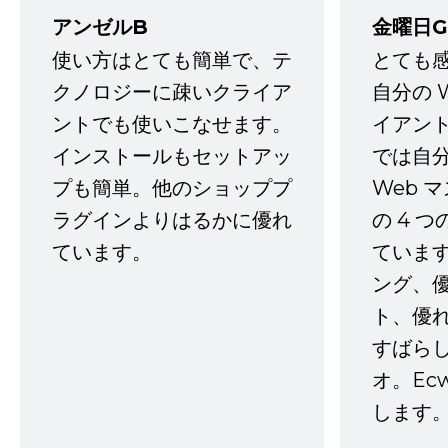
アンゼルB
金曜日G
使い方はとても簡単で、テ
とても
クノロジーに疎いクライア
自分の 
ントでも使いこなせます。
イアン
インストールもセットアッ
では自
プも簡単。他のショッププ
Web 
ラグインよりはるかに優れ
の 4 
ています。
ていま
ング、
ト、優
すばらし
オ。Ec
します。