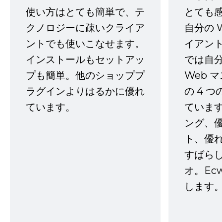
使い方はとても簡単で、テ
とても
クノロジーに疎いクライア
自分の 
ントでも使いこなせます。
イアン
インストールもセットアッ
では自
プも簡単。他のショッププ
Web 
ラグインよりはるかに優れ
の 4 
ています。
ていま
ング、
ト、優
すばらし
オ。Ec
します。