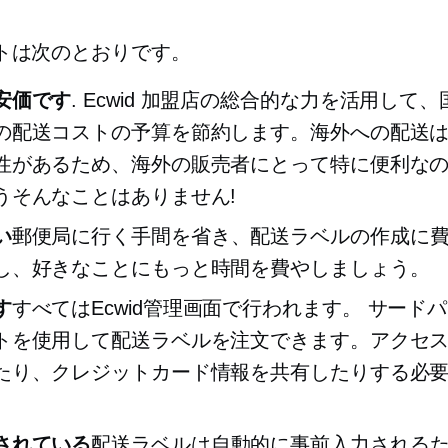
トは次のとおりです。
安価です
. Ecwid 加盟店の総合的な力を活用して
の配送コストの予算を節約します。海外への配送
性があるため、海外の販売者にとって特に便利な
うそんなことはありません!
い
郵便局に行く手間を省き、配送ラベルの作成に
し、好きなことにもっと時間を費やしましょう。
す
すべてはEcwid管理画面で行われます。
サードパ
トを使用して配送ラベルを注文できます。アクセ
たり、クレジットカード情報を共有したりする必
されている
配送ラベルは自動的に事前入力される