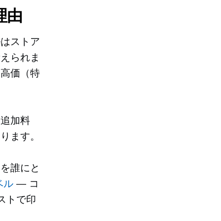
理由
ルはストア
考えられま
、高価（特
、追加料
あります。
送を誰にと
ベル
— コ
ストで印