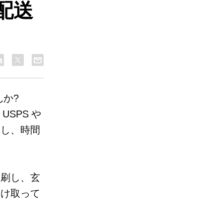
配送
んか?
SPS や
約し、時間
印刷し、玄
受け取って