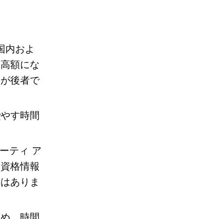
、国内およ
は高額にな
のが後者で
費やす時間
ーティ
ア
ス資格情報
要はありま
ため、時間