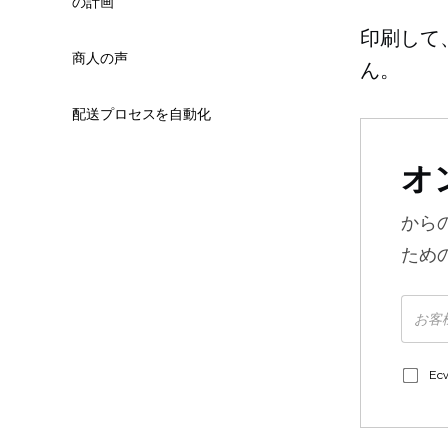
の計画
印刷して
商人の声
ん。
配送プロセスを自動化
オ
から
ため
E