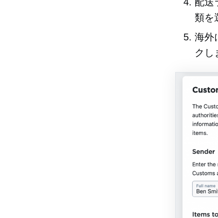
配送
類を
海外
クし