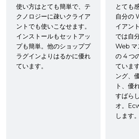
使い方はとても簡単で、テ
とても
クノロジーに疎いクライア
自分の 
ントでも使いこなせます。
イアン
インストールもセットアッ
では自
プも簡単。他のショッププ
Web 
ラグインよりはるかに優れ
の 4 
ています。
ていま
ング、
ト、優
すばらし
オ。Ec
します。