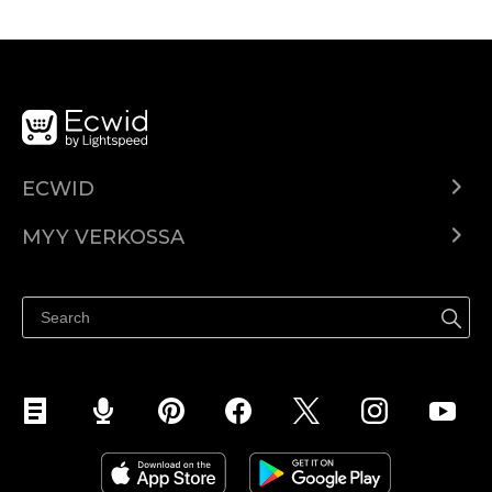
ECWID
Ecwid.com
MYY VERKOSSA
Hinnoittelu
Myy kaikkialla
Ohjekeskus
Myy Facebookissa
Myy Instagramissa