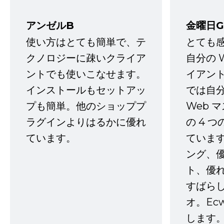
アンゼルB
金曜日G
使い方はとても簡単で、テ
とても
クノロジーに疎いクライア
自分の 
ントでも使いこなせます。
イアン
インストールもセットアッ
では自
プも簡単。他のショッププ
Web 
ラグインよりはるかに優れ
の 4 
ています。
ていま
ング、
ト、優
すばらし
オ。Ec
します。