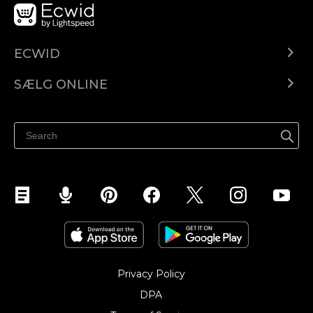
ECWID
Ecwid.com
SÆLG ONLINE
Pris
Sælg overalt
Hjælpecenter
Sælg på Facebook
Sælg på Instagram
Privacy Policy
DPA