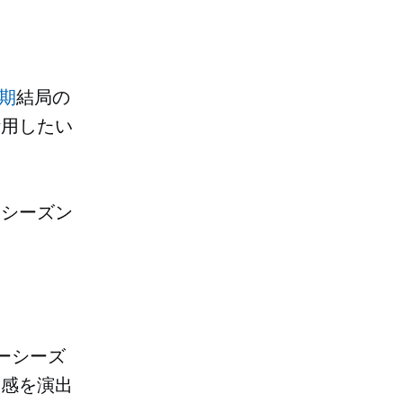
期
結局の
活用したい
暇シーズン
ーシーズ
節感を演出