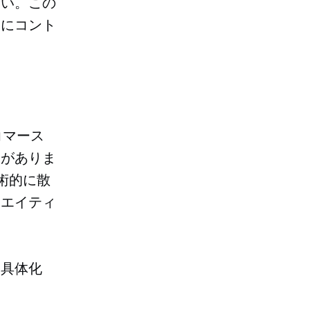
さい。この
りにコント
コマース
合がありま
術的に散
リエイティ
に具体化