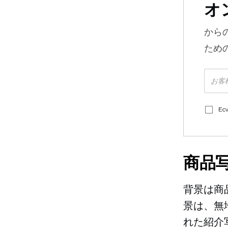
オ
から
ため
E
商品
背景は商
景は、無
れた紹介