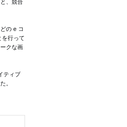
いと、競合
の e コ
とを行って
ニークな画
イティブ
した。