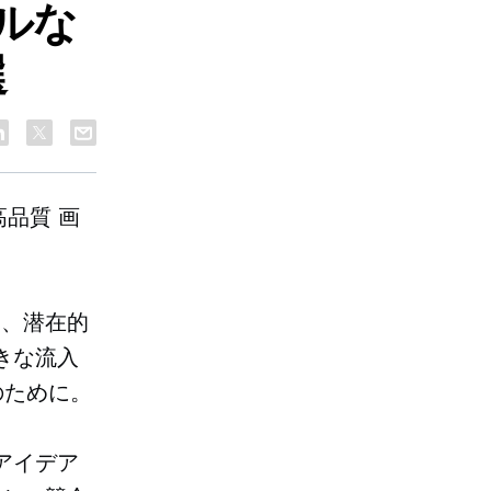
ルな
選
高品質
画
。
は、潜在的
きな流入
のために。
アイデア