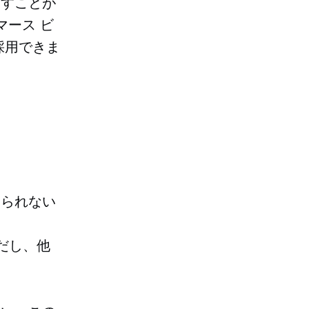
らすことが
マース ビ
採用できま
じられない
だし、他