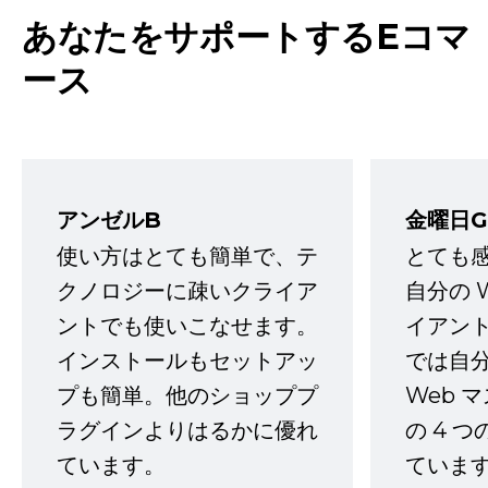
あなたをサポートするEコマ
ース
アンゼルB
金曜日G
使い方はとても簡単で、テ
とても
クノロジーに疎いクライア
自分の 
ントでも使いこなせます。
イアン
インストールもセットアッ
では自
プも簡単。他のショッププ
Web 
ラグインよりはるかに優れ
の 4 
ています。
ていま